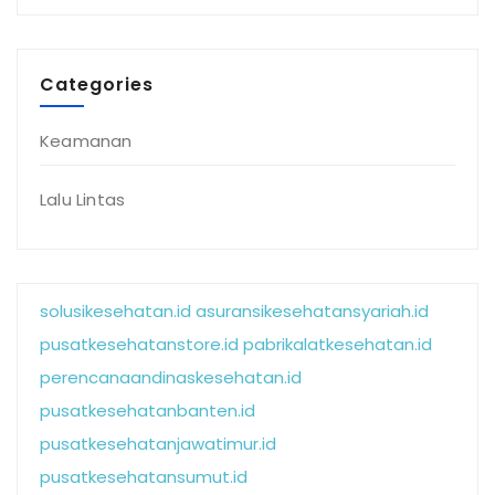
Categories
Keamanan
Lalu Lintas
solusikesehatan.id
asuransikesehatansyariah.id
pusatkesehatanstore.id
pabrikalatkesehatan.id
perencanaandinaskesehatan.id
pusatkesehatanbanten.id
pusatkesehatanjawatimur.id
pusatkesehatansumut.id