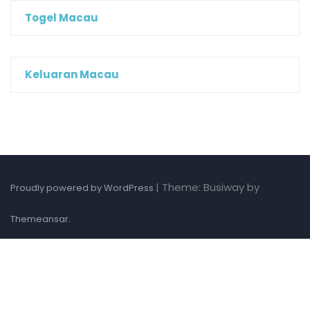
Togel Macau
Keluaran Macau
|
Theme: Busiway by
Proudly powered by WordPress
.
Themeansar