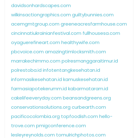
davidsonhardscapes.com
wilkinsactiongraphics.com
guiltybunnies.com
acemgmtgroup.com
greeneacresfarmhouse.com
cincinnatiukrainianfestival.com
fullhousesa.com
oyaguerefineart.com
healthywife.com
pbcvoice.com
amazingtimlocksmith.com
marrakechimmo.com
polresmanggaraitimur.id
polrestoba.id
infotentangkesehatan.id
informasikesehatan.id
kamuskesehatan.id
farmasiapotekerumm.id
kabarmataram.id
cakelifeeveryday.com
beansandgreens.org
conservationsolutions.org
curbearth.com
pacificocolombia.org
topfoodish.com
hello-
trove.com
pmigconference.com
lesleyreynolds.com
tomulrichphotos.com