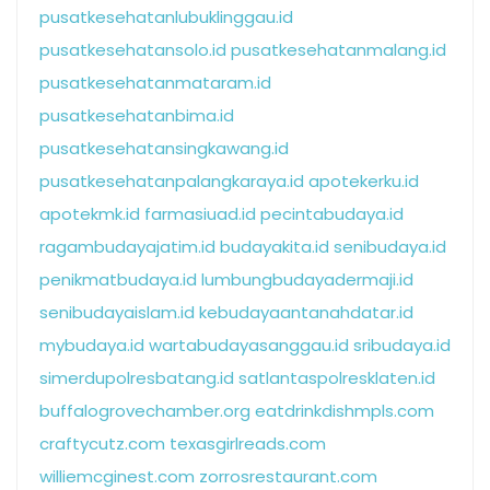
pusatkesehatanlubuklinggau.id
pusatkesehatansolo.id
pusatkesehatanmalang.id
pusatkesehatanmataram.id
pusatkesehatanbima.id
pusatkesehatansingkawang.id
pusatkesehatanpalangkaraya.id
apotekerku.id
apotekmk.id
farmasiuad.id
pecintabudaya.id
ragambudayajatim.id
budayakita.id
senibudaya.id
penikmatbudaya.id
lumbungbudayadermaji.id
senibudayaislam.id
kebudayaantanahdatar.id
mybudaya.id
wartabudayasanggau.id
sribudaya.id
simerdupolresbatang.id
satlantaspolresklaten.id
buffalogrovechamber.org
eatdrinkdishmpls.com
craftycutz.com
texasgirlreads.com
williemcginest.com
zorrosrestaurant.com