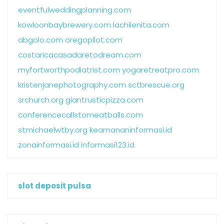
eventfulweddingplanning.com
kowloonbaybrewery.com
lachilenita.com
abgolo.com
oregopilot.com
costaricacasadaretodream.com
myfortworthpodiatrist.com
yogaretreatpro.com
kristenjanephotography.com
sctbrescue.org
srchurch.org
giantrusticpizza.com
conferencecallstomeatballs.com
stmichaelwtby.org
keamananinformasi.id
zonainformasi.id
informasi123.id
slot deposit pulsa