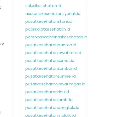
u
solusikesehatan.id
k
asuransikesehatansyariah.id
pusatkesehatanstore.id
pabrikalatkesehatan.id
perencanaandinaskesehatan.id
tor
pusatkesehatanbanten.id
pusatkesehatanjawatimur.id
pusatkesehatansumut.id
pusatkesehatansumbar.id
pusatkesehatansumsel.id
pusatkesehatanjawatengah.id
pusatkesehatanriau.id
pusatkesehatanjambi.id
pusatkesehatanbengkulu.id
l.
pusatkesehatanmaluku.id