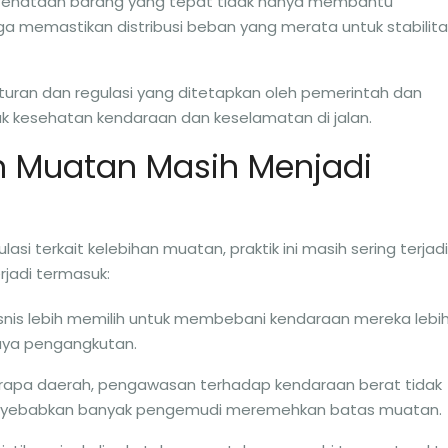
 Penataan barang yang tepat tidak hanya membantu
a memastikan distribusi beban yang merata untuk stabilit
turan dan regulasi yang ditetapkan oleh pemerintah dan
tuk kesehatan kendaraan dan keselamatan di jalan.
 Muatan Masih Menjadi
si terkait kelebihan muatan, praktik ini masih sering terjadi
rjadi termasuk:
isnis lebih memilih untuk membebani kendaraan mereka lebi
biaya pengangkutan.
erapa daerah, pengawasan terhadap kendaraan berat tidak
menyebabkan banyak pengemudi meremehkan batas muatan.