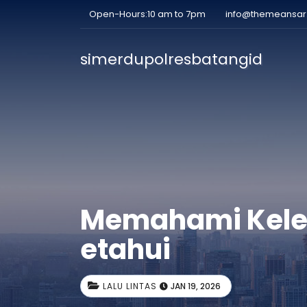
Open-Hours:10 am to 7pm
info@themeansa
simerdupolresbatangid
Memahami Keleb
etahui
LALU LINTAS
JAN 19, 2026