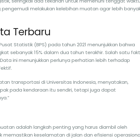
ogistik, seringkali ada tekanan untuk memenuhi tenggat wakt
 pengemudi melakukan kelebihan muatan agar lebih banya
ta Terbaru
 Pusat Statistik (BPS) pada tahun 2021 menunjukkan bahwa
ngkat sebanyak 15% dalam dua tahun terakhir. Salah satu fak
ata ini menunjukkan perlunya perhatian lebih terhadap
ektif.
tan transportasi di Universitas Indonesia, menyatakan,
k pada kendaraan itu sendiri, tetapi juga dapat
ya.”
atan adalah langkah penting yang harus diambil oleh
 memastikan keselamatan di jalan dan efisiensi operasiona