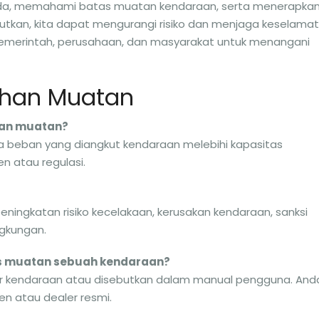
da, memahami batas muatan kendaraan, serta menerapka
tkan, kita dapat mengurangi risiko dan menjaga keselama
pemerintah, perusahaan, dan masyarakat untuk menangani
ihan Muatan
han muatan?
a beban yang diangkut kendaraan melebihi kapasitas
 atau regulasi.
eningkatan risiko kecelakaan, kerusakan kendaraan, sanksi
ngkungan.
s muatan sebuah kendaraan?
ker kendaraan atau disebutkan dalam manual pengguna. And
en atau dealer resmi.