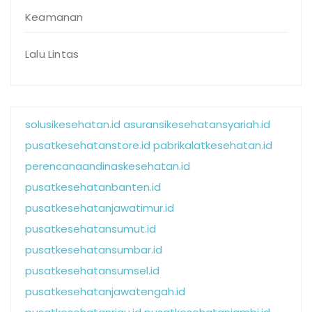
Keamanan
Lalu Lintas
solusikesehatan.id
asuransikesehatansyariah.id
pusatkesehatanstore.id
pabrikalatkesehatan.id
perencanaandinaskesehatan.id
pusatkesehatanbanten.id
pusatkesehatanjawatimur.id
pusatkesehatansumut.id
pusatkesehatansumbar.id
pusatkesehatansumsel.id
pusatkesehatanjawatengah.id