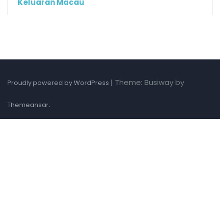
Keluaran Macau
|
Theme: Busiway by
Proudly powered by WordPress
.
Themeansar