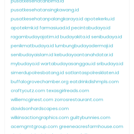
pusatkesehatanbima.id
pusatkesehatansingkawang.id
pusatkesehatanpalangkaraya.id
apotekerku.id
apotekmk.id
farmasiuad.id
pecintabudaya.id
ragambudayajatim.id
budayakita.id
senibudaya.id
penikmatbudaya.id
lumbungbudayadermaji.id
senibudayaislam.id
kebudayaantanahdatar.id
mybudaya.id
wartabudayasanggau.id
sribudaya.id
simerdupolresbatang.id
satlantaspolresklaten.id
buffalogrovechamber.org
eatdrinkdishmpls.com
craftycutz.com
texasgirlreads.com
williemcginest.com
zorrosrestaurant.com
davidsonhardscapes.com
wilkinsactiongraphics.com
guiltybunnies.com
acemgmtgroup.com
greeneacresfarmhouse.com