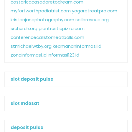
costaricacasadaretodream.com
myfortworthpodiatrist.com
yogaretreatpro.com
kristenjanephotography.com
sctbrescue.org
srchurch.org
giantrusticpizza.com
conferencecallstomeatballs.com
stmichaelwtby.org
keamananinformasi.id
zonainformasi.id
informasi123.id
slot deposit pulsa
slot Indosat
deposit pulsa