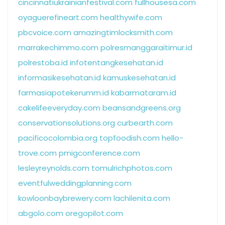
cincinnatiukrainianfestival.com
fullhousesa.com
oyaguerefineart.com
healthywife.com
pbcvoice.com
amazingtimlocksmith.com
marrakechimmo.com
polresmanggaraitimur.id
polrestoba.id
infotentangkesehatan.id
informasikesehatan.id
kamuskesehatan.id
farmasiapotekerumm.id
kabarmataram.id
cakelifeeveryday.com
beansandgreens.org
conservationsolutions.org
curbearth.com
pacificocolombia.org
topfoodish.com
hello-
trove.com
pmigconference.com
lesleyreynolds.com
tomulrichphotos.com
eventfulweddingplanning.com
kowloonbaybrewery.com
lachilenita.com
abgolo.com
oregopilot.com