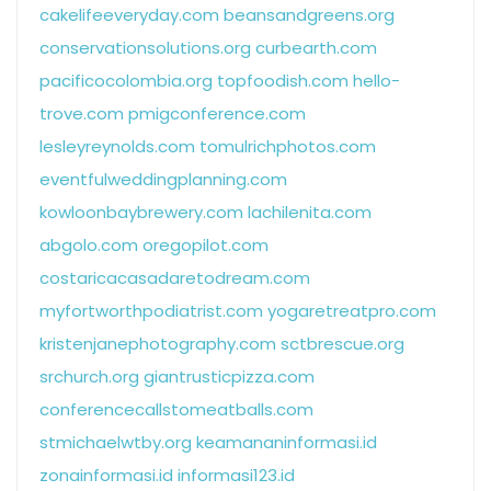
cakelifeeveryday.com
beansandgreens.org
conservationsolutions.org
curbearth.com
pacificocolombia.org
topfoodish.com
hello-
trove.com
pmigconference.com
lesleyreynolds.com
tomulrichphotos.com
eventfulweddingplanning.com
kowloonbaybrewery.com
lachilenita.com
abgolo.com
oregopilot.com
costaricacasadaretodream.com
myfortworthpodiatrist.com
yogaretreatpro.com
kristenjanephotography.com
sctbrescue.org
srchurch.org
giantrusticpizza.com
conferencecallstomeatballs.com
stmichaelwtby.org
keamananinformasi.id
zonainformasi.id
informasi123.id