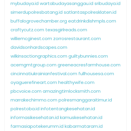
mybudaya.id
wartabudayasanggau.id
sribudaya.id
simerdupolresbatang.id
satlantaspolresklaten.id
buffalogrovechamber.org
eatdrinkdishmpls.com
craftycutz.com
texasgirlreads.com
williemcginest.com
zorrosrestaurant.com
davidsonhardscapes.com
wilkinsactiongraphics.com
guiltybunnies.com
acemgmtgroup.com
greeneacresfarmhouse.com
cincinnatiukrainianfestival.com
fullhousesa.com
oyaguerefineart.com
healthywife.com
pbcvoice.com
amazingtimlocksmith.com
marrakechimmo.com
polresmanggaraitimur.id
polrestoba.id
infotentangkesehatan.id
informasikesehatan.id
kamuskesehatan.id
farmasiapotekerumm.id
kabarmataram.id