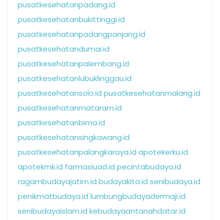
pusatkesehatanpadang.id
pusatkesehatanbukittinggi.id
pusatkesehatanpadangpanjang.id
pusatkesehatandumai.id
pusatkesehatanpalembang.id
pusatkesehatanlubuklinggau.id
pusatkesehatansolo.id
pusatkesehatanmalang.id
pusatkesehatanmataram.id
pusatkesehatanbima.id
pusatkesehatansingkawang.id
pusatkesehatanpalangkaraya.id
apotekerku.id
apotekmk.id
farmasiuad.id
pecintabudaya.id
ragambudayajatim.id
budayakita.id
senibudaya.id
penikmatbudaya.id
lumbungbudayadermaji.id
senibudayaislam.id
kebudayaantanahdatar.id