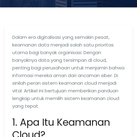
Dalam era digitalisasi yang semakin pesat,
keamanan data menjadi salah satu prioritas
utama bagi banyak organisasi. Dengan
banyaknya data yang tersimpan di cloud,
penting bagi perusahaan untuk menjamin bahwa
informasi mereka aman dari ancaman siber. Di
sinilah peran sistem keamanan cloud menjadi
vital. Artikel ini bertujuan memberikan panduan
lengkap untuk memilih sistem keamanan cloud
yang tepat.
1. Apa Itu Keamanan
Cloud?