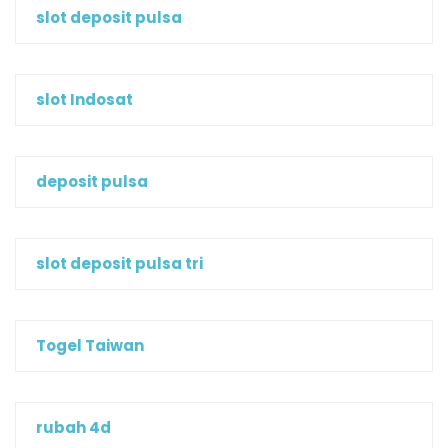
slot deposit pulsa
slot Indosat
deposit pulsa
slot deposit pulsa tri
Togel Taiwan
rubah 4d