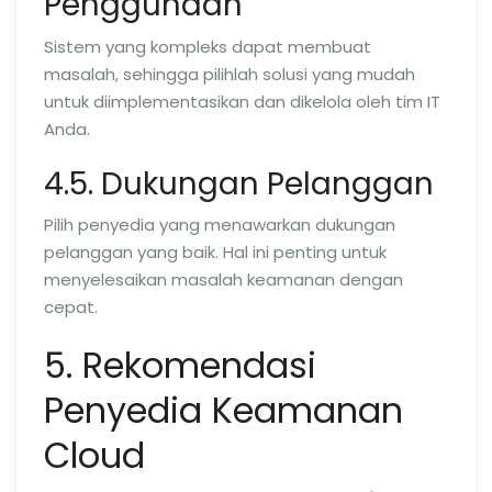
Penggunaan
Sistem yang kompleks dapat membuat
masalah, sehingga pilihlah solusi yang mudah
untuk diimplementasikan dan dikelola oleh tim IT
Anda.
4.5. Dukungan Pelanggan
Pilih penyedia yang menawarkan dukungan
pelanggan yang baik. Hal ini penting untuk
menyelesaikan masalah keamanan dengan
cepat.
5. Rekomendasi
Penyedia Keamanan
Cloud