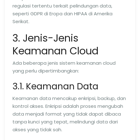
regulasi tertentu terkait pelindungan data,
seperti GDPR di Eropa dan HIPAA di Amerika
Serikat.
3. Jenis-Jenis
Keamanan Cloud
Ada beberapa jenis sistem keamanan cloud
yang perlu dipertimbangkan:
3.1. Keamanan Data
Keamanan data mencakup enkripsi, backup, dan
kontrol akses. Enkripsi adalah proses mengubah
data menjadi format yang tidak dapat dibaca
tanpa kunci yang tepat, melindungi data dari
akses yang tidak sah.