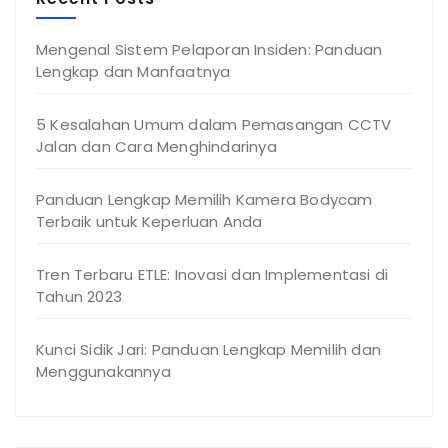
Mengenal Sistem Pelaporan Insiden: Panduan
Lengkap dan Manfaatnya
5 Kesalahan Umum dalam Pemasangan CCTV
Jalan dan Cara Menghindarinya
Panduan Lengkap Memilih Kamera Bodycam
Terbaik untuk Keperluan Anda
Tren Terbaru ETLE: Inovasi dan Implementasi di
Tahun 2023
Kunci Sidik Jari: Panduan Lengkap Memilih dan
Menggunakannya