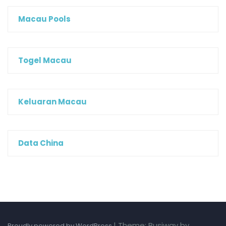
Macau Pools
Togel Macau
Keluaran Macau
Data China
|
Theme: Busiway by
Proudly powered by WordPress