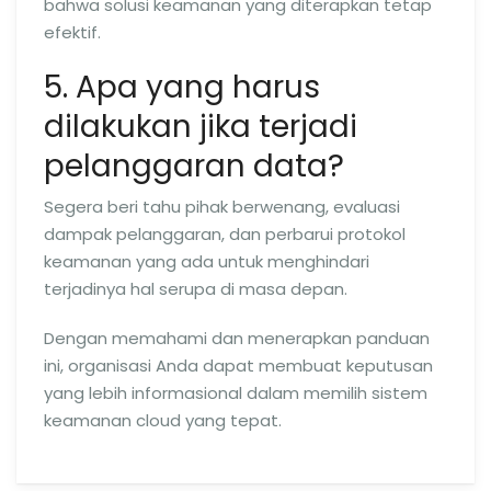
bahwa solusi keamanan yang diterapkan tetap
efektif.
5. Apa yang harus
dilakukan jika terjadi
pelanggaran data?
Segera beri tahu pihak berwenang, evaluasi
dampak pelanggaran, dan perbarui protokol
keamanan yang ada untuk menghindari
terjadinya hal serupa di masa depan.
Dengan memahami dan menerapkan panduan
ini, organisasi Anda dapat membuat keputusan
yang lebih informasional dalam memilih sistem
keamanan cloud yang tepat.