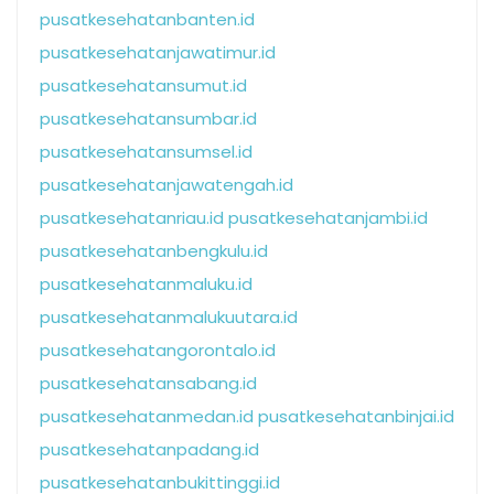
pusatkesehatanbanten.id
pusatkesehatanjawatimur.id
pusatkesehatansumut.id
pusatkesehatansumbar.id
pusatkesehatansumsel.id
pusatkesehatanjawatengah.id
pusatkesehatanriau.id
pusatkesehatanjambi.id
pusatkesehatanbengkulu.id
pusatkesehatanmaluku.id
pusatkesehatanmalukuutara.id
pusatkesehatangorontalo.id
pusatkesehatansabang.id
pusatkesehatanmedan.id
pusatkesehatanbinjai.id
pusatkesehatanpadang.id
pusatkesehatanbukittinggi.id