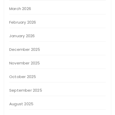
March 2026
February 2026
January 2026
December 2025
November 2025
October 2025
September 2025
August 2025