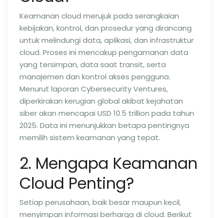
Keamanan cloud merujuk pada serangkaian
kebijakan, kontrol, dan prosedur yang dirancang
untuk melindungi data, aplikasi, dan infrastruktur
cloud. Proses ini mencakup pengamanan data
yang tersimpan, data saat transit, serta
manajemen dan kontrol akses pengguna.
Menurut laporan Cybersecurity Ventures,
diperkirakan kerugian global akibat kejahatan
siber akan mencapai USD 10.5 trillion pada tahun
2025. Data ini menunjukkan betapa pentingnya
memilih sistem keamanan yang tepat.
2. Mengapa Keamanan
Cloud Penting?
Setiap perusahaan, baik besar maupun kecil,
menyimpan informasi berharga di cloud. Berikut