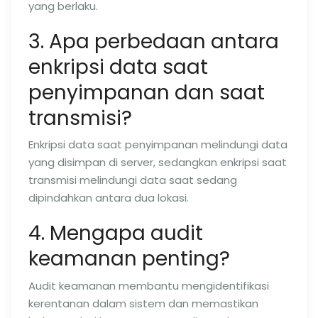
yang berlaku.
3. Apa perbedaan antara
enkripsi data saat
penyimpanan dan saat
transmisi?
Enkripsi data saat penyimpanan melindungi data
yang disimpan di server, sedangkan enkripsi saat
transmisi melindungi data saat sedang
dipindahkan antara dua lokasi.
4. Mengapa audit
keamanan penting?
Audit keamanan membantu mengidentifikasi
kerentanan dalam sistem dan memastikan