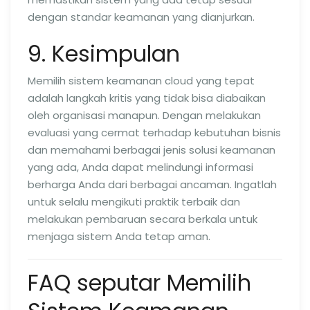
dengan standar keamanan yang dianjurkan.
9. Kesimpulan
Memilih sistem keamanan cloud yang tepat
adalah langkah kritis yang tidak bisa diabaikan
oleh organisasi manapun. Dengan melakukan
evaluasi yang cermat terhadap kebutuhan bisnis
dan memahami berbagai jenis solusi keamanan
yang ada, Anda dapat melindungi informasi
berharga Anda dari berbagai ancaman. Ingatlah
untuk selalu mengikuti praktik terbaik dan
melakukan pembaruan secara berkala untuk
menjaga sistem Anda tetap aman.
FAQ seputar Memilih