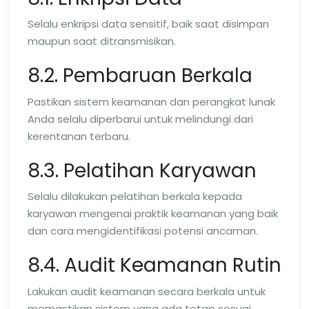
Selalu enkripsi data sensitif, baik saat disimpan
maupun saat ditransmisikan.
8.2. Pembaruan Berkala
Pastikan sistem keamanan dan perangkat lunak
Anda selalu diperbarui untuk melindungi dari
kerentanan terbaru.
8.3. Pelatihan Karyawan
Selalu dilakukan pelatihan berkala kepada
karyawan mengenai praktik keamanan yang baik
dan cara mengidentifikasi potensi ancaman.
8.4. Audit Keamanan Rutin
Lakukan audit keamanan secara berkala untuk
memastikan sistem yang ada tetap sesuai