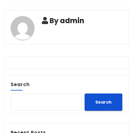
By
admin
Search
Search
Recent Posts