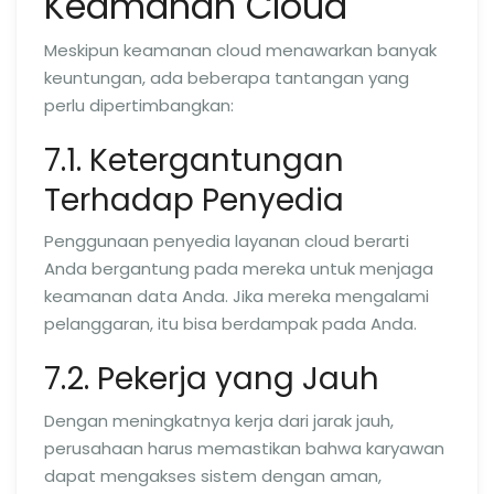
Keamanan Cloud
Meskipun keamanan cloud menawarkan banyak
keuntungan, ada beberapa tantangan yang
perlu dipertimbangkan:
7.1. Ketergantungan
Terhadap Penyedia
Penggunaan penyedia layanan cloud berarti
Anda bergantung pada mereka untuk menjaga
keamanan data Anda. Jika mereka mengalami
pelanggaran, itu bisa berdampak pada Anda.
7.2. Pekerja yang Jauh
Dengan meningkatnya kerja dari jarak jauh,
perusahaan harus memastikan bahwa karyawan
dapat mengakses sistem dengan aman,