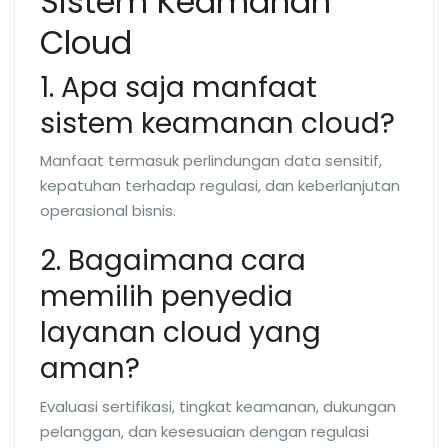
Sistem Keamanan
Cloud
1. Apa saja manfaat
sistem keamanan cloud?
Manfaat termasuk perlindungan data sensitif,
kepatuhan terhadap regulasi, dan keberlanjutan
operasional bisnis.
2. Bagaimana cara
memilih penyedia
layanan cloud yang
aman?
Evaluasi sertifikasi, tingkat keamanan, dukungan
pelanggan, dan kesesuaian dengan regulasi