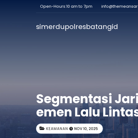
Open-Hours:10 am to 7pm
info@themeansa
simerdupolresbatangid
Segmentasi Jar
emen Lalu Linta
KEAMANAN
NOV 10, 2025