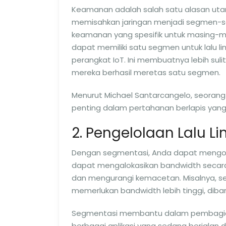
Keamanan adalah salah satu alasan ut
memisahkan jaringan menjadi segmen-se
keamanan yang spesifik untuk masing-ma
dapat memiliki satu segmen untuk lalu li
perangkat IoT. Ini membuatnya lebih suli
mereka berhasil meretas satu segmen.
Menurut Michael Santarcangelo, seorang
penting dalam pertahanan berlapis yang ha
2. Pengelolaan Lalu Li
Dengan segmentasi, Anda dapat mengoptim
dapat mengalokasikan bandwidth secara le
dan mengurangi kemacetan. Misalnya, s
memerlukan bandwidth lebih tinggi, dib
Segmentasi membantu dalam pembagian da
berbagai aplikasi yang sedang berjalan 