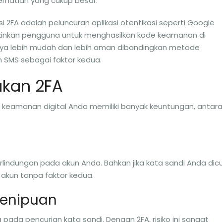
erhatian yang cukup besar.
 2FA adalah peluncuran aplikasi otentikasi seperti Google
kinkan pengguna untuk menghasilkan kode keamanan di
ya lebih mudah dan lebih aman dibandingkan metode
n SMS sebagai faktor kedua.
kan 2FA
keamanan digital Anda memiliki banyak keuntungan, antar
ndungan pada akun Anda. Bahkan jika kata sandi Anda dicur
akun tanpa faktor kedua.
Penipuan
pada pencurian kata sandi. Dengan 2FA, risiko ini sangat