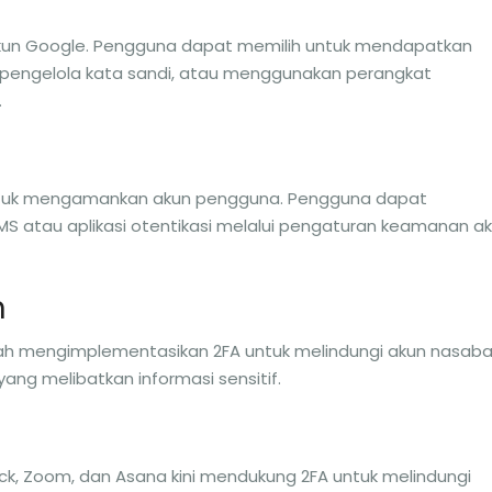
un Google. Pengguna dapat memilih untuk mendapatkan
 pengelola kata sandi, atau menggunakan perangkat
.
ntuk mengamankan akun pengguna. Pengguna dapat
MS atau aplikasi otentikasi melalui pengaturan keamanan a
n
h mengimplementasikan 2FA untuk melindungi akun nasaba
 yang melibatkan informasi sensitif.
lack, Zoom, dan Asana kini mendukung 2FA untuk melindungi