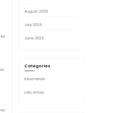
August 2025
July 2025
 ke
June 2025
Categories
ses
Keamanan
Lalu Lintas
tau