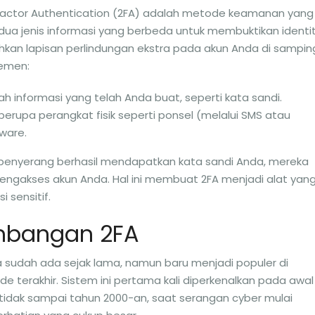
-Factor Authentication (2FA) adalah metode keamanan yang
a jenis informasi yang berbeda untuk membuktikan identi
kan lapisan perlindungan ekstra pada akun Anda di sampin
lemen:
alah informasi yang telah Anda buat, seperti kata sandi.
sa berupa perangkat fisik seperti ponsel (melalui SMS atau
dware.
 penyerang berhasil mendapatkan kata sandi Anda, mereka
ngakses akun Anda. Hal ini membuat 2FA menjadi alat yan
 sensitif.
mbangan 2FA
a sudah ada sejak lama, namun baru menjadi populer di
 terakhir. Sistem ini pertama kali diperkenalkan pada awal
 tidak sampai tahun 2000-an, saat serangan cyber mulai