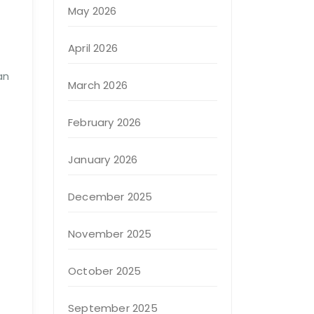
May 2026
April 2026
an
March 2026
February 2026
January 2026
December 2025
November 2025
October 2025
September 2025