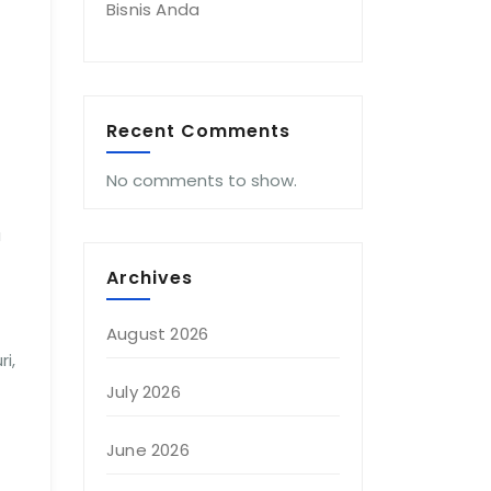
Bisnis Anda
Recent Comments
No comments to show.
a
Archives
August 2026
i,
July 2026
June 2026