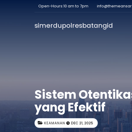
Open-Hours:10 am to 7pm
info@themeansa
simerdupolresbatangid
Sistem Otentika
yang Efektif
KEAMANAN
DEC 21, 2025