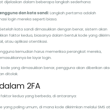
at dijelaskan dalam beberapa langkah sederhana:
ngguna dan kata sandi
: Langkah pertama adalah
i login mereka seperti biasa.
 Setelah kata sandi dimasukkan dengan benar, sistem akan
n faktor kedua, biasanya dalam bentuk kode yang dikirim
, atau aplikasi otentikasi.
Pengguna kemudian harus memeriksa perangkat mereka,
masukkannya ke layar login.
ka kode yang dimasukkan benar, pengguna akan diberikan ak
an ditolak.
 dalam 2FA
aktor kedua yang berbeda, di antaranya:
e yang paling umum, di mana kode dikirimkan melalui SMS a