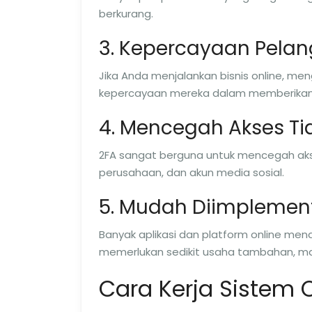
berkurang.
3. Kepercayaan Pela
Jika Anda menjalankan bisnis online, m
kepercayaan mereka dalam memberikan i
4. Mencegah Akses Ti
2FA sangat berguna untuk mencegah akses 
perusahaan, dan akun media sosial.
5. Mudah Diimplemen
Banyak aplikasi dan platform online men
memerlukan sedikit usaha tambahan, ma
Cara Kerja Sistem O