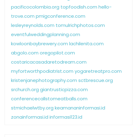
pacificocolombia.org
topfoodish.com
hello-
trove.com
pmigconference.com
lesleyreynolds.com
tomulrichphotos.com
eventfulweddingplanning.com
kowloonbaybrewery.com
lachilenita.com
abgolo.com
oregopilot.com
costaricacasadaretodream.com
myfortworthpodiatrist.com
yogaretreatpro.com
kristenjanephotography.com
sctbrescue.org
srchurch.org
giantrusticpizza.com
conferencecallstomeatballs.com
stmichaelwtby.org
keamananinformasi.id
zonainformasi.id
informasi123.id