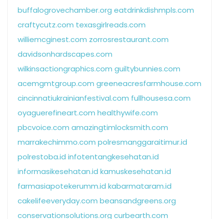
buffalogrovechamber.org
eatdrinkdishmpls.com
craftycutz.com
texasgirlreads.com
williemcginest.com
zorrosrestaurant.com
davidsonhardscapes.com
wilkinsactiongraphics.com
guiltybunnies.com
acemgmtgroup.com
greeneacresfarmhouse.com
cincinnatiukrainianfestival.com
fullhousesa.com
oyaguerefineart.com
healthywife.com
pbcvoice.com
amazingtimlocksmith.com
marrakechimmo.com
polresmanggaraitimur.id
polrestoba.id
infotentangkesehatan.id
informasikesehatan.id
kamuskesehatan.id
farmasiapotekerumm.id
kabarmataram.id
cakelifeeveryday.com
beansandgreens.org
conservationsolutions.org
curbearth.com