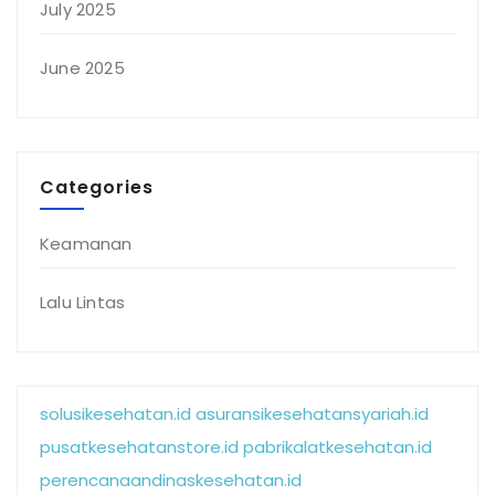
July 2025
June 2025
Categories
Keamanan
Lalu Lintas
solusikesehatan.id
asuransikesehatansyariah.id
pusatkesehatanstore.id
pabrikalatkesehatan.id
perencanaandinaskesehatan.id