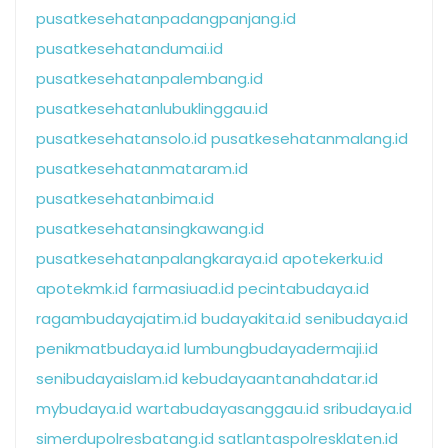
pusatkesehatanpadangpanjang.id
pusatkesehatandumai.id
pusatkesehatanpalembang.id
pusatkesehatanlubuklinggau.id
pusatkesehatansolo.id
pusatkesehatanmalang.id
pusatkesehatanmataram.id
pusatkesehatanbima.id
pusatkesehatansingkawang.id
pusatkesehatanpalangkaraya.id
apotekerku.id
apotekmk.id
farmasiuad.id
pecintabudaya.id
ragambudayajatim.id
budayakita.id
senibudaya.id
penikmatbudaya.id
lumbungbudayadermaji.id
senibudayaislam.id
kebudayaantanahdatar.id
mybudaya.id
wartabudayasanggau.id
sribudaya.id
simerdupolresbatang.id
satlantaspolresklaten.id