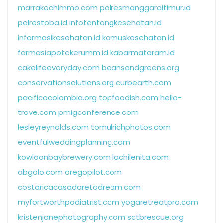
marrakechimmo.com
polresmanggaraitimur.id
polrestoba.id
infotentangkesehatan.id
informasikesehatan.id
kamuskesehatan.id
farmasiapotekerumm.id
kabarmataram.id
cakelifeeveryday.com
beansandgreens.org
conservationsolutions.org
curbearth.com
pacificocolombia.org
topfoodish.com
hello-
trove.com
pmigconference.com
lesleyreynolds.com
tomulrichphotos.com
eventfulweddingplanning.com
kowloonbaybrewery.com
lachilenita.com
abgolo.com
oregopilot.com
costaricacasadaretodream.com
myfortworthpodiatrist.com
yogaretreatpro.com
kristenjanephotography.com
sctbrescue.org