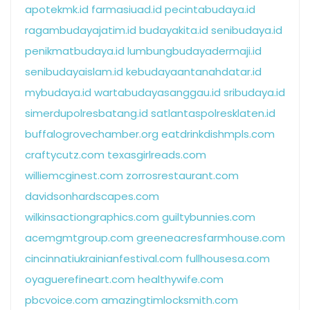
apotekmk.id
farmasiuad.id
pecintabudaya.id
ragambudayajatim.id
budayakita.id
senibudaya.id
penikmatbudaya.id
lumbungbudayadermaji.id
senibudayaislam.id
kebudayaantanahdatar.id
mybudaya.id
wartabudayasanggau.id
sribudaya.id
simerdupolresbatang.id
satlantaspolresklaten.id
buffalogrovechamber.org
eatdrinkdishmpls.com
craftycutz.com
texasgirlreads.com
williemcginest.com
zorrosrestaurant.com
davidsonhardscapes.com
wilkinsactiongraphics.com
guiltybunnies.com
acemgmtgroup.com
greeneacresfarmhouse.com
cincinnatiukrainianfestival.com
fullhousesa.com
oyaguerefineart.com
healthywife.com
pbcvoice.com
amazingtimlocksmith.com