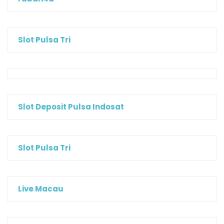
Slot Pulsa Tri
Slot Deposit Pulsa Indosat
Slot Pulsa Tri
Live Macau