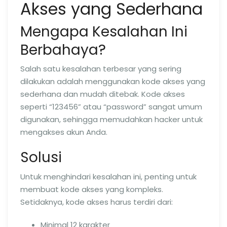
Akses yang Sederhana
Mengapa Kesalahan Ini
Berbahaya?
Salah satu kesalahan terbesar yang sering
dilakukan adalah menggunakan kode akses yang
sederhana dan mudah ditebak. Kode akses
seperti “123456” atau “password” sangat umum
digunakan, sehingga memudahkan hacker untuk
mengakses akun Anda.
Solusi
Untuk menghindari kesalahan ini, penting untuk
membuat kode akses yang kompleks.
Setidaknya, kode akses harus terdiri dari:
Minimal 12 karakter