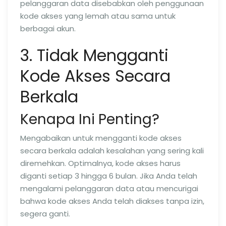
pelanggaran data disebabkan oleh penggunaan
kode akses yang lemah atau sama untuk
berbagai akun.
3. Tidak Mengganti
Kode Akses Secara
Berkala
Kenapa Ini Penting?
Mengabaikan untuk mengganti kode akses
secara berkala adalah kesalahan yang sering kali
diremehkan. Optimalnya, kode akses harus
diganti setiap 3 hingga 6 bulan. Jika Anda telah
mengalami pelanggaran data atau mencurigai
bahwa kode akses Anda telah diakses tanpa izin,
segera ganti.