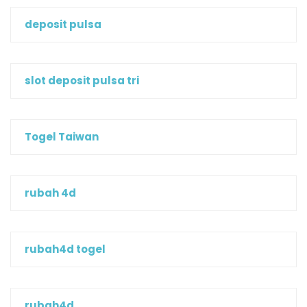
deposit pulsa
slot deposit pulsa tri
Togel Taiwan
rubah 4d
rubah4d togel
rubah4d