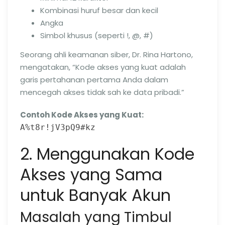
Kombinasi huruf besar dan kecil
Angka
Simbol khusus (seperti !, @, #)
Seorang ahli keamanan siber, Dr. Rina Hartono,
mengatakan, “Kode akses yang kuat adalah
garis pertahanan pertama Anda dalam
mencegah akses tidak sah ke data pribadi.”
Contoh Kode Akses yang Kuat:
A%t8r!jV3pQ9#kz
2. Menggunakan Kode
Akses yang Sama
untuk Banyak Akun
Masalah yang Timbul