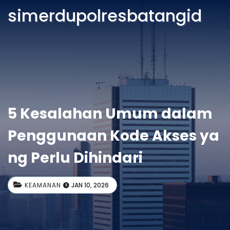
simerdupolresbatangid
5 Kesalahan Umum dalam
Penggunaan Kode Akses ya
ng Perlu Dihindari
KEAMANAN
JAN 10, 2026