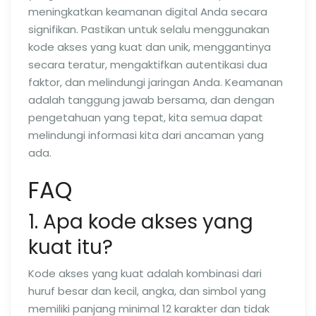
meningkatkan keamanan digital Anda secara
signifikan. Pastikan untuk selalu menggunakan
kode akses yang kuat dan unik, menggantinya
secara teratur, mengaktifkan autentikasi dua
faktor, dan melindungi jaringan Anda. Keamanan
adalah tanggung jawab bersama, dan dengan
pengetahuan yang tepat, kita semua dapat
melindungi informasi kita dari ancaman yang
ada.
FAQ
1. Apa kode akses yang
kuat itu?
Kode akses yang kuat adalah kombinasi dari
huruf besar dan kecil, angka, dan simbol yang
memiliki panjang minimal 12 karakter dan tidak