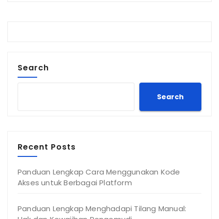
Search
Search
Recent Posts
Panduan Lengkap Cara Menggunakan Kode
Akses untuk Berbagai Platform
Panduan Lengkap Menghadapi Tilang Manual: