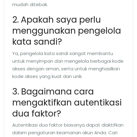
mudah ditebak.
2. Apakah saya perlu
menggunakan pengelola
kata sandi?
Ya, pengelola kata sandi sangat membantu
untuk menyimpan dan mengelola berbagai kode
akses dengan aman, serta untuk menghasilkan
kode akses yang kuat dan unik.
3. Bagaimana cara
mengaktifkan autentikasi
dua faktor?
Autentikasi dua faktor biasanya dapat diaktifkan
dalam pengaturan keamanan akun Anda. Cari