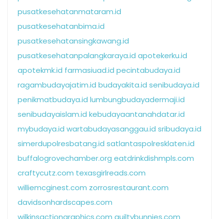
pusatkesehatanmataram.id
pusatkesehatanbima.id
pusatkesehatansingkawang.id
pusatkesehatanpalangkaraya.id
apotekerku.id
apotekmk.id
farmasiuad.id
pecintabudaya.id
ragambudayajatim.id
budayakita.id
senibudaya.id
penikmatbudaya.id
lumbungbudayadermaji.id
senibudayaislam.id
kebudayaantanahdatar.id
mybudaya.id
wartabudayasanggau.id
sribudaya.id
simerdupolresbatang.id
satlantaspolresklaten.id
buffalogrovechamber.org
eatdrinkdishmpls.com
craftycutz.com
texasgirlreads.com
williemcginest.com
zorrosrestaurant.com
davidsonhardscapes.com
wilkinsactiongraphics.com
guiltybunnies.com