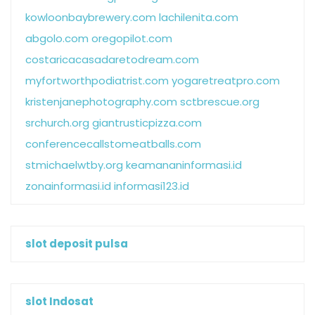
kowloonbaybrewery.com
lachilenita.com
abgolo.com
oregopilot.com
costaricacasadaretodream.com
myfortworthpodiatrist.com
yogaretreatpro.com
kristenjanephotography.com
sctbrescue.org
srchurch.org
giantrusticpizza.com
conferencecallstomeatballs.com
stmichaelwtby.org
keamananinformasi.id
zonainformasi.id
informasi123.id
slot deposit pulsa
slot Indosat