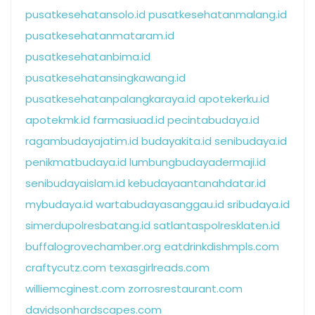
pusatkesehatansolo.id
pusatkesehatanmalang.id
pusatkesehatanmataram.id
pusatkesehatanbima.id
pusatkesehatansingkawang.id
pusatkesehatanpalangkaraya.id
apotekerku.id
apotekmk.id
farmasiuad.id
pecintabudaya.id
ragambudayajatim.id
budayakita.id
senibudaya.id
penikmatbudaya.id
lumbungbudayadermaji.id
senibudayaislam.id
kebudayaantanahdatar.id
mybudaya.id
wartabudayasanggau.id
sribudaya.id
simerdupolresbatang.id
satlantaspolresklaten.id
buffalogrovechamber.org
eatdrinkdishmpls.com
craftycutz.com
texasgirlreads.com
williemcginest.com
zorrosrestaurant.com
davidsonhardscapes.com