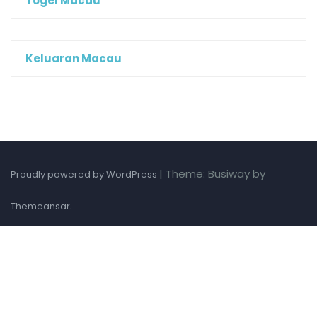
Togel Macau
Keluaran Macau
|
Theme: Busiway by
Proudly powered by WordPress
.
Themeansar