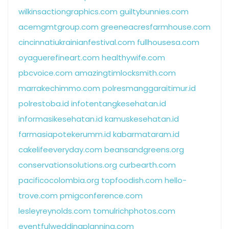
wilkinsactiongraphics.com
guiltybunnies.com
acemgmtgroup.com
greeneacresfarmhouse.com
cincinnatiukrainianfestival.com
fullhousesa.com
oyaguerefineart.com
healthywife.com
pbcvoice.com
amazingtimlocksmith.com
marrakechimmo.com
polresmanggaraitimur.id
polrestoba.id
infotentangkesehatan.id
informasikesehatan.id
kamuskesehatan.id
farmasiapotekerumm.id
kabarmataram.id
cakelifeeveryday.com
beansandgreens.org
conservationsolutions.org
curbearth.com
pacificocolombia.org
topfoodish.com
hello-
trove.com
pmigconference.com
lesleyreynolds.com
tomulrichphotos.com
eventfulweddingplanning.com