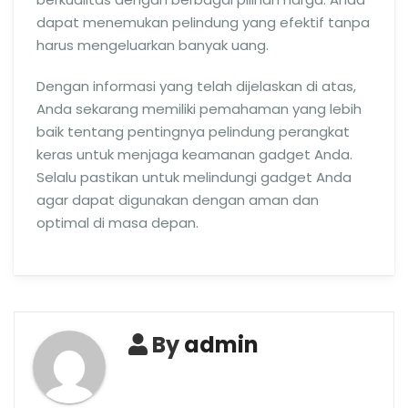
dapat menemukan pelindung yang efektif tanpa
harus mengeluarkan banyak uang.
Dengan informasi yang telah dijelaskan di atas,
Anda sekarang memiliki pemahaman yang lebih
baik tentang pentingnya pelindung perangkat
keras untuk menjaga keamanan gadget Anda.
Selalu pastikan untuk melindungi gadget Anda
agar dapat digunakan dengan aman dan
optimal di masa depan.
By
admin