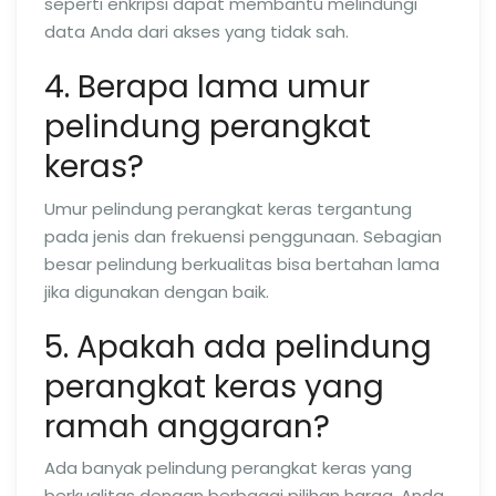
seperti enkripsi dapat membantu melindungi
data Anda dari akses yang tidak sah.
4. Berapa lama umur
pelindung perangkat
keras?
Umur pelindung perangkat keras tergantung
pada jenis dan frekuensi penggunaan. Sebagian
besar pelindung berkualitas bisa bertahan lama
jika digunakan dengan baik.
5. Apakah ada pelindung
perangkat keras yang
ramah anggaran?
Ada banyak pelindung perangkat keras yang
berkualitas dengan berbagai pilihan harga. Anda