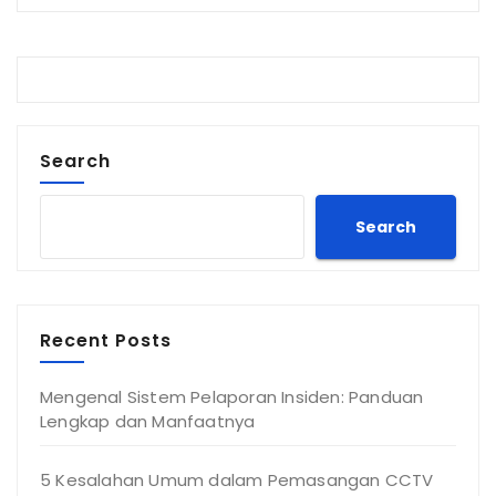
Search
Search
Recent Posts
Mengenal Sistem Pelaporan Insiden: Panduan
Lengkap dan Manfaatnya
5 Kesalahan Umum dalam Pemasangan CCTV