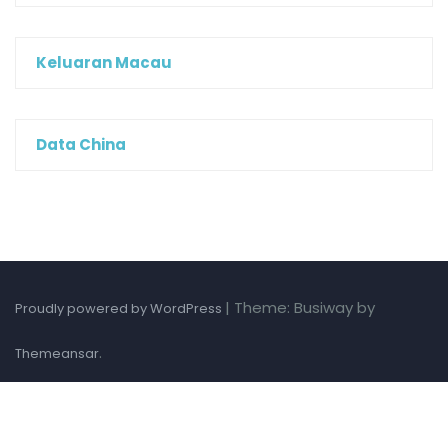
Keluaran Macau
Data China
|
Theme: Busiway by
Proudly powered by WordPress
.
Themeansar