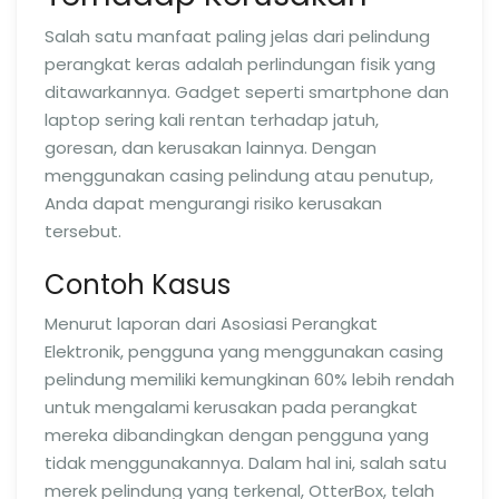
Salah satu manfaat paling jelas dari pelindung
perangkat keras adalah perlindungan fisik yang
ditawarkannya. Gadget seperti smartphone dan
laptop sering kali rentan terhadap jatuh,
goresan, dan kerusakan lainnya. Dengan
menggunakan casing pelindung atau penutup,
Anda dapat mengurangi risiko kerusakan
tersebut.
Contoh Kasus
Menurut laporan dari Asosiasi Perangkat
Elektronik, pengguna yang menggunakan casing
pelindung memiliki kemungkinan 60% lebih rendah
untuk mengalami kerusakan pada perangkat
mereka dibandingkan dengan pengguna yang
tidak menggunakannya. Dalam hal ini, salah satu
merek pelindung yang terkenal, OtterBox, telah