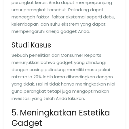
perangkat keras, Anda dapat memperpanjang
umur perangkat tersebut. Pelindung dapat
mencegah faktor-faktor eksternal seperti debu,
kelembapan, dan suhu ekstrem yang dapat
mempengaruhi kinerja gadget Anda.
Studi Kasus
Sebuah penelitian dari Consumer Reports
menunjukkan bahwa gadget yang dilindungi
dengan casing pelindung memiliki masa pakai
rata-rata 20% lebih lama dibandingkan dengan
yang tidak. Hal ini tidak hanya meningkatkan nilai
guna perangkat tetapi juga mengoptimalkan
investasi yang telah Anda lakukan.
5. Meningkatkan Estetika
Gadget