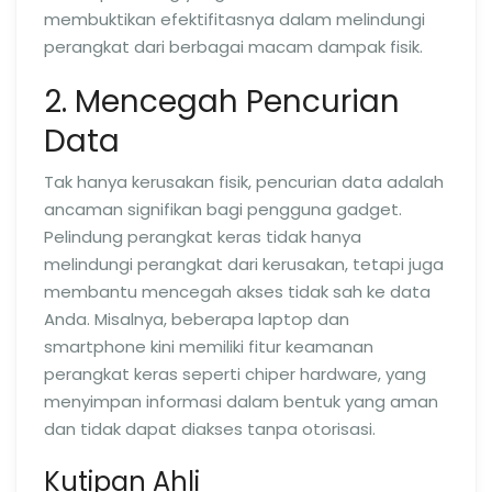
membuktikan efektifitasnya dalam melindungi
perangkat dari berbagai macam dampak fisik.
2. Mencegah Pencurian
Data
Tak hanya kerusakan fisik, pencurian data adalah
ancaman signifikan bagi pengguna gadget.
Pelindung perangkat keras tidak hanya
melindungi perangkat dari kerusakan, tetapi juga
membantu mencegah akses tidak sah ke data
Anda. Misalnya, beberapa laptop dan
smartphone kini memiliki fitur keamanan
perangkat keras seperti chiper hardware, yang
menyimpan informasi dalam bentuk yang aman
dan tidak dapat diakses tanpa otorisasi.
Kutipan Ahli