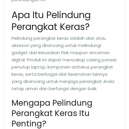
Apa Itu Pelindung
Perangkat Keras?
Pelindung perangkat keras adalah alat atau
aksesori yang dirancang untuk melindungi
gadget dari kerusakan fisik maupun ancaman
digital. Produk ini dapat mencakup casing ponsel,
penutup laptop, komponen antivirus perangkat
keras, serta berbagai alat keamanan lainnya
yang dirancang untuk menjaga perangkat Anda
tetap aman dan berfungsi dengan baik.
Mengapa Pelindung
Perangkat Keras Itu
Penting?