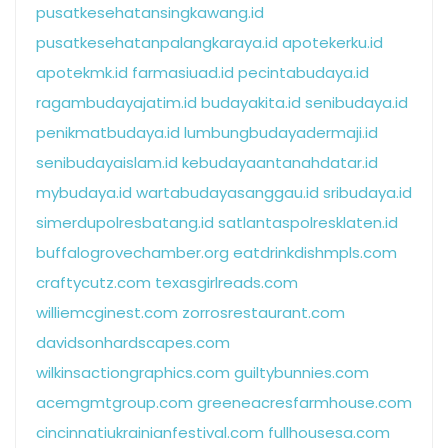
pusatkesehatansingkawang.id
pusatkesehatanpalangkaraya.id
apotekerku.id
apotekmk.id
farmasiuad.id
pecintabudaya.id
ragambudayajatim.id
budayakita.id
senibudaya.id
penikmatbudaya.id
lumbungbudayadermaji.id
senibudayaislam.id
kebudayaantanahdatar.id
mybudaya.id
wartabudayasanggau.id
sribudaya.id
simerdupolresbatang.id
satlantaspolresklaten.id
buffalogrovechamber.org
eatdrinkdishmpls.com
craftycutz.com
texasgirlreads.com
williemcginest.com
zorrosrestaurant.com
davidsonhardscapes.com
wilkinsactiongraphics.com
guiltybunnies.com
acemgmtgroup.com
greeneacresfarmhouse.com
cincinnatiukrainianfestival.com
fullhousesa.com