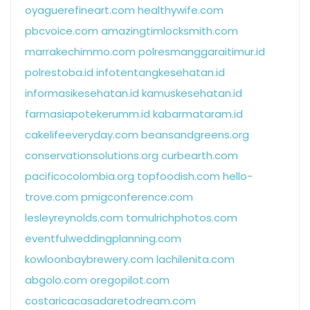
oyaguerefineart.com
healthywife.com
pbcvoice.com
amazingtimlocksmith.com
marrakechimmo.com
polresmanggaraitimur.id
polrestoba.id
infotentangkesehatan.id
informasikesehatan.id
kamuskesehatan.id
farmasiapotekerumm.id
kabarmataram.id
cakelifeeveryday.com
beansandgreens.org
conservationsolutions.org
curbearth.com
pacificocolombia.org
topfoodish.com
hello-
trove.com
pmigconference.com
lesleyreynolds.com
tomulrichphotos.com
eventfulweddingplanning.com
kowloonbaybrewery.com
lachilenita.com
abgolo.com
oregopilot.com
costaricacasadaretodream.com