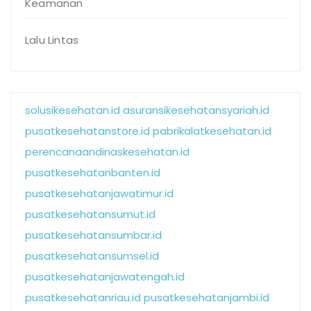
Keamanan
Lalu Lintas
solusikesehatan.id
asuransikesehatansyariah.id
pusatkesehatanstore.id
pabrikalatkesehatan.id
perencanaandinaskesehatan.id
pusatkesehatanbanten.id
pusatkesehatanjawatimur.id
pusatkesehatansumut.id
pusatkesehatansumbar.id
pusatkesehatansumsel.id
pusatkesehatanjawatengah.id
pusatkesehatanriau.id
pusatkesehatanjambi.id