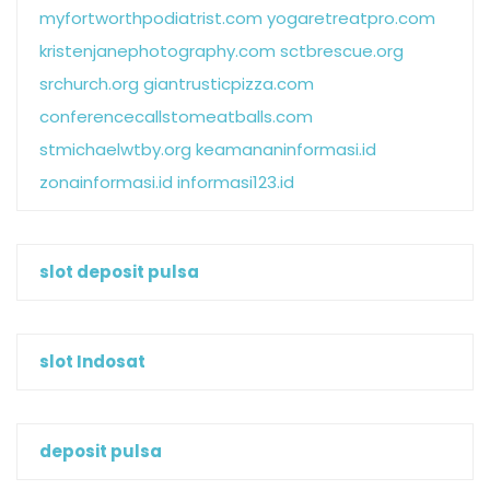
myfortworthpodiatrist.com
yogaretreatpro.com
kristenjanephotography.com
sctbrescue.org
srchurch.org
giantrusticpizza.com
conferencecallstomeatballs.com
stmichaelwtby.org
keamananinformasi.id
zonainformasi.id
informasi123.id
slot deposit pulsa
slot Indosat
deposit pulsa