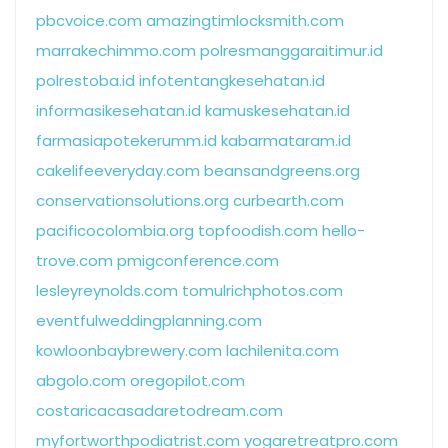
pbcvoice.com
amazingtimlocksmith.com
marrakechimmo.com
polresmanggaraitimur.id
polrestoba.id
infotentangkesehatan.id
informasikesehatan.id
kamuskesehatan.id
farmasiapotekerumm.id
kabarmataram.id
cakelifeeveryday.com
beansandgreens.org
conservationsolutions.org
curbearth.com
pacificocolombia.org
topfoodish.com
hello-
trove.com
pmigconference.com
lesleyreynolds.com
tomulrichphotos.com
eventfulweddingplanning.com
kowloonbaybrewery.com
lachilenita.com
abgolo.com
oregopilot.com
costaricacasadaretodream.com
myfortworthpodiatrist.com
yogaretreatpro.com