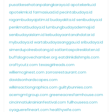
pusatkesehatanpalangkaraya.id
apotekerku.id
apotekmk.id
farmasiuad.id
pecintabudaya.id
ragambudayajatim.id
budayakita.id
senibudaya.id
penikmatbudaya.id
lumbungbudayadermaji.id
senibudayaislam.id
kebudayaantanahdatar.id
mybudaya.id
wartabudayasanggau.id
sribudaya.id
simerdupolresbatang.id
satlantaspolresklaten.id
buffalogrovechamber.org
eatdrinkdishmpls.com
craftycutz.com
texasgirlreads.com
williemcginest.com
zorrosrestaurant.com
davidsonhardscapes.com
wilkinsactiongraphics.com
guiltybunnies.com
acemgmtgroup.com
greeneacresfarmhouse.com
cincinnatiukrainianfestival.com
fullhousesa.com
oyaguerefineart.com
healthywife.com