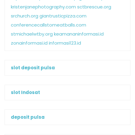
kristenjanephotography.com
sctbrescue.org
srchurch.org
giantrusticpizza.com
conferencecallstomeatballs.com
stmichaelwtby.org
keamananinformasi.id
zonainformasi.id
informasi123.id
slot deposit pulsa
slot Indosat
deposit pulsa