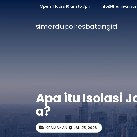
Open-Hours:10 am to 7pm
info@themeansa
simerdupolresbatangid
Apa itu Isolasi
a?
KEAMANAN
JAN 25, 2026