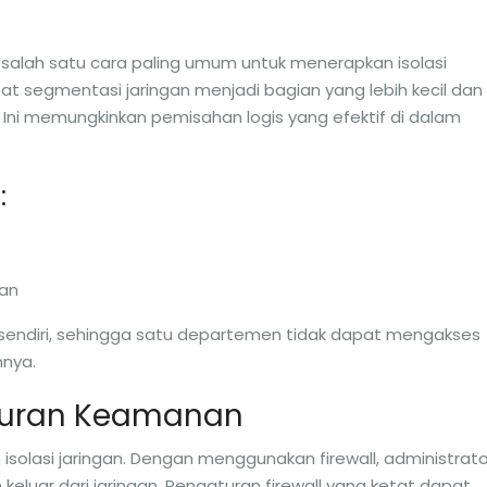
h salah satu cara paling umum untuk menerapkan isolasi
pat segmentasi jaringan menjadi bagian yang lebih kecil dan
. Ini memungkinkan pemisahan logis yang efektif di dalam
:
an
a sendiri, sehingga satu departemen tidak dapat mengakses
nya.
aturan Keamanan
isolasi jaringan. Dengan menggunakan firewall, administrato
eluar dari jaringan. Pengaturan firewall yang ketat dapat