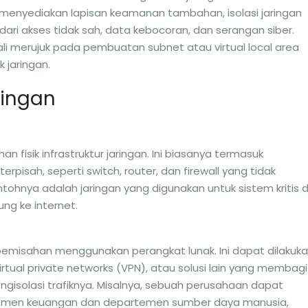
menyediakan lapisan keamanan tambahan, isolasi jaringan
ari akses tidak sah, data kebocoran, dan serangan siber.
 kali merujuk pada pembuatan subnet atau virtual local area
 jaringan.
ringan
han fisik infrastruktur jaringan. Ini biasanya termasuk
pisah, seperti switch, router, dan firewall yang tidak
tohnya adalah jaringan yang digunakan untuk sistem kritis d
ng ke internet.
 pemisahan menggunakan perangkat lunak. Ini dapat dilakuk
tual private networks (VPN), atau solusi lain yang membagi
gisolasi trafiknya. Misalnya, sebuah perusahaan dapat
emen keuangan dan departemen sumber daya manusia,