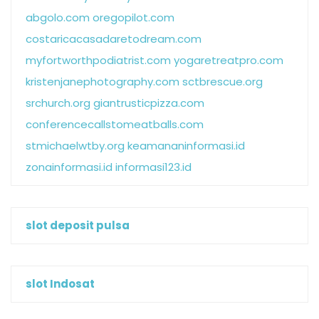
abgolo.com
oregopilot.com
costaricacasadaretodream.com
myfortworthpodiatrist.com
yogaretreatpro.com
kristenjanephotography.com
sctbrescue.org
srchurch.org
giantrusticpizza.com
conferencecallstomeatballs.com
stmichaelwtby.org
keamananinformasi.id
zonainformasi.id
informasi123.id
slot deposit pulsa
slot Indosat