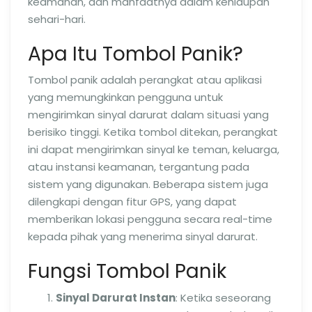
keamanan, dan manfaatnya dalam kehidupan
sehari-hari.
Apa Itu Tombol Panik?
Tombol panik adalah perangkat atau aplikasi
yang memungkinkan pengguna untuk
mengirimkan sinyal darurat dalam situasi yang
berisiko tinggi. Ketika tombol ditekan, perangkat
ini dapat mengirimkan sinyal ke teman, keluarga,
atau instansi keamanan, tergantung pada
sistem yang digunakan. Beberapa sistem juga
dilengkapi dengan fitur GPS, yang dapat
memberikan lokasi pengguna secara real-time
kepada pihak yang menerima sinyal darurat.
Fungsi Tombol Panik
Sinyal Darurat Instan
: Ketika seseorang