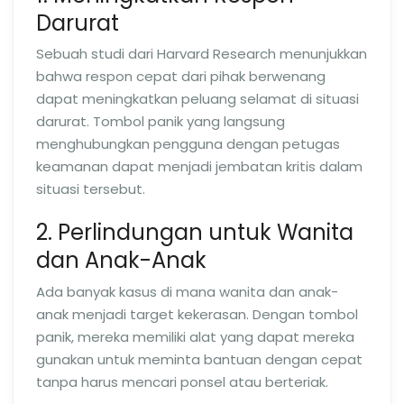
Darurat
Sebuah studi dari Harvard Research menunjukkan
bahwa respon cepat dari pihak berwenang
dapat meningkatkan peluang selamat di situasi
darurat. Tombol panik yang langsung
menghubungkan pengguna dengan petugas
keamanan dapat menjadi jembatan kritis dalam
situasi tersebut.
2. Perlindungan untuk Wanita
dan Anak-Anak
Ada banyak kasus di mana wanita dan anak-
anak menjadi target kekerasan. Dengan tombol
panik, mereka memiliki alat yang dapat mereka
gunakan untuk meminta bantuan dengan cepat
tanpa harus mencari ponsel atau berteriak.