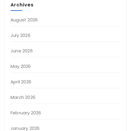
Archives
August 2026
July 2026
June 2026
May 2026
April 2026
March 2026
February 2026
January 2026