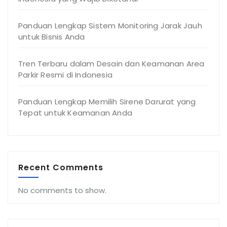
Panduan Lengkap Sistem Monitoring Jarak Jauh
untuk Bisnis Anda
Tren Terbaru dalam Desain dan Keamanan Area
Parkir Resmi di Indonesia
Panduan Lengkap Memilih Sirene Darurat yang
Tepat untuk Keamanan Anda
Recent Comments
No comments to show.