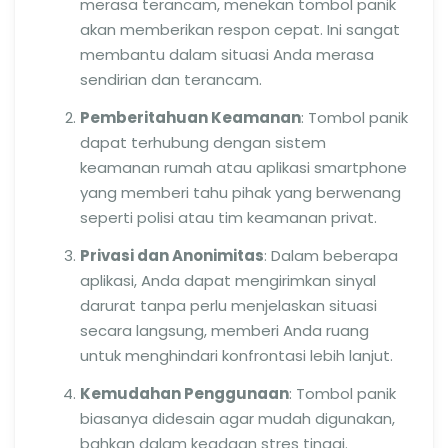
merasa terancam, menekan tombol panik
akan memberikan respon cepat. Ini sangat
membantu dalam situasi Anda merasa
sendirian dan terancam.
Pemberitahuan Keamanan
: Tombol panik
dapat terhubung dengan sistem
keamanan rumah atau aplikasi smartphone
yang memberi tahu pihak yang berwenang
seperti polisi atau tim keamanan privat.
Privasi dan Anonimitas
: Dalam beberapa
aplikasi, Anda dapat mengirimkan sinyal
darurat tanpa perlu menjelaskan situasi
secara langsung, memberi Anda ruang
untuk menghindari konfrontasi lebih lanjut.
Kemudahan Penggunaan
: Tombol panik
biasanya didesain agar mudah digunakan,
bahkan dalam keadaan stres tinggi.