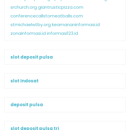
srchurch.org
giantrusticpizza.com
conferencecallstomeatballs.com
stmichaelwtby.org
keamananinformasi.id
zonainformasi.id
informasi123.id
slot deposit pulsa
slot Indosat
deposit pulsa
slot deposit pulsa tri