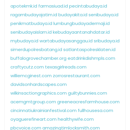
apotekmk.id
farmasiuad.id
pecintabudaya.id
ragambudayajatim.id
budayakita.id
senibudaya.id
penikmatbudaya.id
lumbungbudayadermaji.id
senibudayaislam.id
kebudayaantanahdatar.id
mybudaya.id
wartabudayasanggau.id
sribudaya.id
simerdupolresbatang.id
satlantaspolresklaten.id
buffalogrovechamber.org
eatdrinkdishmpls.com
craftycutz.com
texasgirlreads.com
williemcginest.com
zorrosrestaurant.com
davidsonhardscapes.com
wilkinsactiongraphics.com
guiltybunnies.com
acemgmtgroup.com
greeneacresfarmhouse.com
cincinnatiukrainianfestival.com
fullhousesa.com
oyaguerefineart.com
healthywife.com
pbcvoice.com
amazingtimlocksmith.com