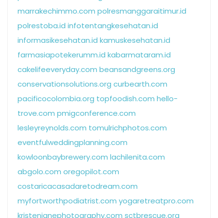
marrakechimmo.com
polresmanggaraitimur.id
polrestoba.id
infotentangkesehatan.id
informasikesehatan.id
kamuskesehatan.id
farmasiapotekerumm.id
kabarmataram.id
cakelifeeveryday.com
beansandgreens.org
conservationsolutions.org
curbearth.com
pacificocolombia.org
topfoodish.com
hello-
trove.com
pmigconference.com
lesleyreynolds.com
tomulrichphotos.com
eventfulweddingplanning.com
kowloonbaybrewery.com
lachilenita.com
abgolo.com
oregopilot.com
costaricacasadaretodream.com
myfortworthpodiatrist.com
yogaretreatpro.com
kristenjanephotography.com
sctbrescue.org