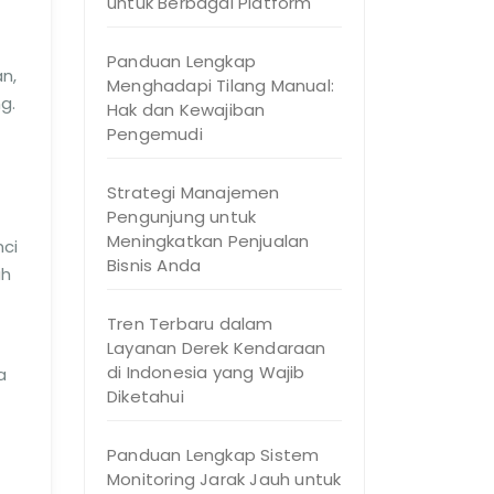
untuk Berbagai Platform
Panduan Lengkap
n,
Menghadapi Tilang Manual:
g.
Hak dan Kewajiban
Pengemudi
Strategi Manajemen
Pengunjung untuk
Meningkatkan Penjualan
nci
Bisnis Anda
ah
Tren Terbaru dalam
Layanan Derek Kendaraan
di Indonesia yang Wajib
a
Diketahui
Panduan Lengkap Sistem
Monitoring Jarak Jauh untuk