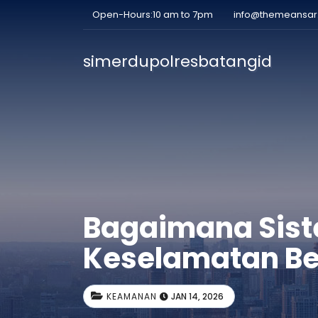
Open-Hours:10 am to 7pm
info@themeansa
simerdupolresbatangid
Bagaimana Sist
Keselamatan B
KEAMANAN
JAN 14, 2026