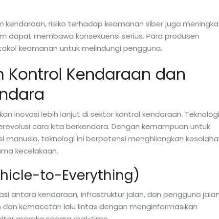
 kendaraan, risiko terhadap keamanan siber juga meningka
m dapat membawa konsekuensi serius. Para produsen
tokol keamanan untuk melindungi pengguna.
 Kontrol Kendaraan dan
endara
n inovasi lebih lanjut di sektor kontrol kendaraan. Teknolog
evolusi cara kita berkendara. Dengan kemampuan untuk
i manusia, teknologi ini berpotensi menghilangkan kesalah
ma kecelakaan.
ehicle-to-Everything)
 antara kendaraan, infrastruktur jalan, dan pengguna jala
an dan kemacetan lalu lintas dengan menginformasikan
kitar mereka secara real-time.