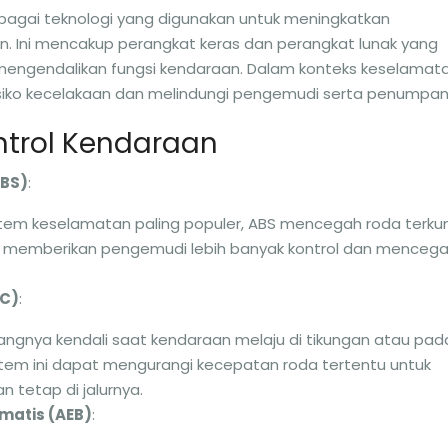
bagai teknologi yang digunakan untuk meningkatkan
 Ini mencakup perangkat keras dan perangkat lunak yang
ngendalikan fungsi kendaraan. Dalam konteks keselamata
risiko kecelakaan dan melindungi pengemudi serta penumpan
ntrol Kendaraan
ABS)
:
istem keselamatan paling populer, ABS mencegah roda terku
memberikan pengemudi lebih banyak kontrol dan menceg
SC)
:
gnya kendali saat kendaraan melaju di tikungan atau pad
istem ini dapat mengurangi kecepatan roda tertentu untuk
tetap di jalurnya.
matis (AEB)
: