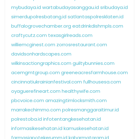
mybudaya.id
wartabudayasanggau.id
sribudaya.id
simerdupolresbatang.id
satlantaspolresklaten.id
buffalogrovechamber.org
eatdrinkdishmpls.com
craftycutz.com
texasgirlreads.com
williemcginest.com
zorrosrestaurant.com
davidsonhardscapes.com
wilkinsactiongraphics.com
guiltybunnies.com
acemgmtgroup.com
greeneacresfarmhouse.com
cincinnatiukrainianfestival.com
fullhousesa.com
oyaguerefineart.com
healthywife.com
pbcvoice.com
amazingtimlocksmith.com
marrakechimmo.com
polresmanggaraitimur.id
polrestoba.id
infotentangkesehatan.id
informasikesehatan.id
kamuskesehatan.id
farmasiapotekerumm.id
kabarmataram.id