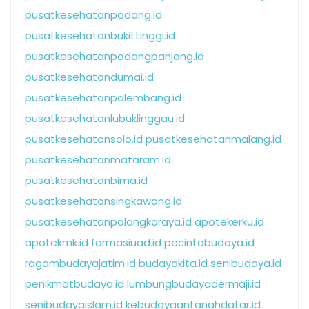
pusatkesehatanpadang.id
pusatkesehatanbukittinggi.id
pusatkesehatanpadangpanjang.id
pusatkesehatandumai.id
pusatkesehatanpalembang.id
pusatkesehatanlubuklinggau.id
pusatkesehatansolo.id
pusatkesehatanmalang.id
pusatkesehatanmataram.id
pusatkesehatanbima.id
pusatkesehatansingkawang.id
pusatkesehatanpalangkaraya.id
apotekerku.id
apotekmk.id
farmasiuad.id
pecintabudaya.id
ragambudayajatim.id
budayakita.id
senibudaya.id
penikmatbudaya.id
lumbungbudayadermaji.id
senibudayaislam.id
kebudayaantanahdatar.id