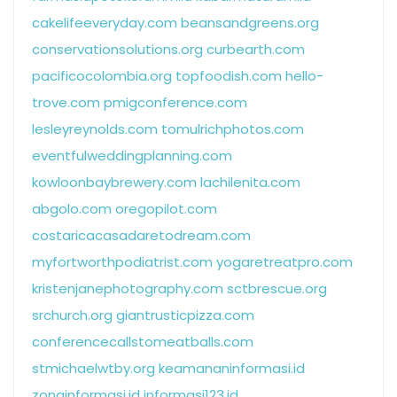
cakelifeeveryday.com
beansandgreens.org
conservationsolutions.org
curbearth.com
pacificocolombia.org
topfoodish.com
hello-
trove.com
pmigconference.com
lesleyreynolds.com
tomulrichphotos.com
eventfulweddingplanning.com
kowloonbaybrewery.com
lachilenita.com
abgolo.com
oregopilot.com
costaricacasadaretodream.com
myfortworthpodiatrist.com
yogaretreatpro.com
kristenjanephotography.com
sctbrescue.org
srchurch.org
giantrusticpizza.com
conferencecallstomeatballs.com
stmichaelwtby.org
keamananinformasi.id
zonainformasi.id
informasi123.id