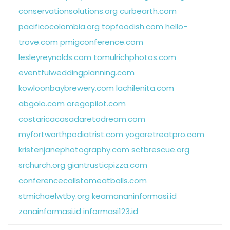
conservationsolutions.org
curbearth.com
pacificocolombia.org
topfoodish.com
hello-
trove.com
pmigconference.com
lesleyreynolds.com
tomulrichphotos.com
eventfulweddingplanning.com
kowloonbaybrewery.com
lachilenita.com
abgolo.com
oregopilot.com
costaricacasadaretodream.com
myfortworthpodiatrist.com
yogaretreatpro.com
kristenjanephotography.com
sctbrescue.org
srchurch.org
giantrusticpizza.com
conferencecallstomeatballs.com
stmichaelwtby.org
keamananinformasi.id
zonainformasi.id
informasi123.id