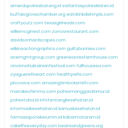
simerdupolresbatang.id
satlantaspolresklaten.id
buffalogrovechamber.org
eatdrinkdishmpls.com
craftycutz.com
texasgirlreads.com
williemcginest.com
zorrosrestaurant.com
davidsonhardscapes.com
wilkinsactiongraphics.com
guiltybunnies.com
acemgmtgroup.com
greeneacresfarmhouse.com
cincinnatiukrainianfestival.com
fullhousesa.com
oyaguerefineart.com
healthywife.com
pbcvoice.com
amazingtimlocksmith.com
marrakechimmo.com
polresmanggaraitimur.id
polrestoba.id
infotentangkesehatan.id
informasikesehatan.id
kamuskesehatan.id
farmasiapotekerumm.id
kabarmataram.id
cakelifeeveryday.com
beansandgreens.org