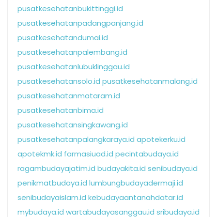
pusatkesehatanbukittinggi.id
pusatkesehatanpadangpanjang.id
pusatkesehatandumai.id
pusatkesehatanpalembang.id
pusatkesehatanlubuklinggau.id
pusatkesehatansolo.id
pusatkesehatanmalang.id
pusatkesehatanmataram.id
pusatkesehatanbima.id
pusatkesehatansingkawang.id
pusatkesehatanpalangkaraya.id
apotekerku.id
apotekmk.id
farmasiuad.id
pecintabudaya.id
ragambudayajatim.id
budayakita.id
senibudaya.id
penikmatbudaya.id
lumbungbudayadermaji.id
senibudayaislam.id
kebudayaantanahdatar.id
mybudaya.id
wartabudayasanggau.id
sribudaya.id