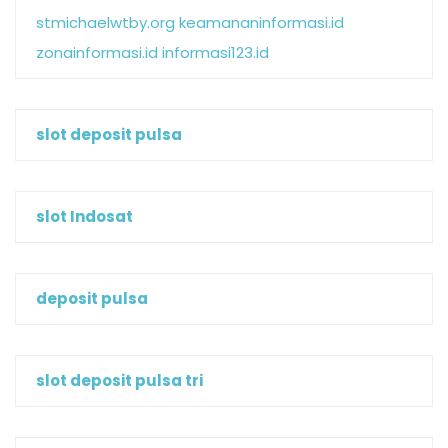
stmichaelwtby.org
keamananinformasi.id
zonainformasi.id
informasi123.id
slot deposit pulsa
slot Indosat
deposit pulsa
slot deposit pulsa tri