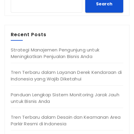
Search
Recent Posts
Strategi Manajemen Pengunjung untuk
Meningkatkan Penjualan Bisnis Anda
Tren Terbaru dalam Layanan Derek Kendaraan di
Indonesia yang Wajib Diketahui
Panduan Lengkap Sistem Monitoring Jarak Jauh
untuk Bisnis Anda
Tren Terbaru dalam Desain dan Keamanan Area
Parkir Resmi di Indonesia