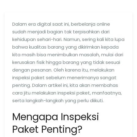
Dalam era digital saat ini, berbelanja online
sudah menjadi bagian tak terpisahkan dari
kehidupan sehari-hari. Namun, sering kali kita lupa
bahwa kualitas barang yang dikirimkan kepada
kita masih bisa menimbulkan masalah, mulai dari
kerusakan fisik hingga barang yang tidak sesuai
dengan pesanan. Oleh karena itu, melakukan
inspeksi paket sebelum menerimanya sangat
penting. Dalam artikel ini, kita akan membahas
cara jitu melakukan inspeksi paket, manfaatnya,
serta langkah-langkah yang perlu diikuti.
Mengapa Inspeksi
Paket Penting?