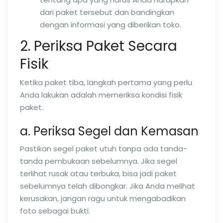
dari paket tersebut dan bandingkan
dengan informasi yang diberikan toko.
2. Periksa Paket Secara
Fisik
Ketika paket tiba, langkah pertama yang perlu
Anda lakukan adalah memeriksa kondisi fisik
paket.
a. Periksa Segel dan Kemasan
Pastikan segel paket utuh tanpa ada tanda-
tanda pembukaan sebelumnya. Jika segel
terlihat rusak atau terbuka, bisa jadi paket
sebelumnya telah dibongkar. Jika Anda melihat
kerusakan, jangan ragu untuk mengabadikan
foto sebagai bukti.