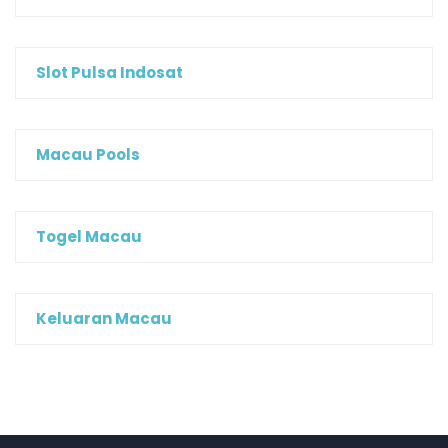
Slot Pulsa Indosat
Macau Pools
Togel Macau
Keluaran Macau