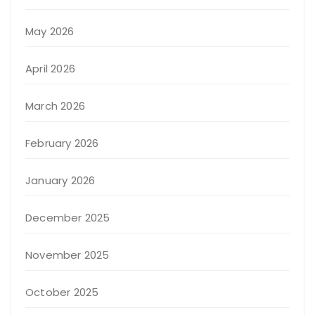
May 2026
April 2026
March 2026
February 2026
January 2026
December 2025
November 2025
October 2025