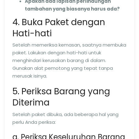
Apakah ada lapisan perlindungan
tambahan yang biasanya harus ada?
4. Buka Paket dengan
Hati-hati
Setelah memeriksa kemasan, saatnya membuka
paket. Lakukan dengan hati-hati untuk
menghindari kerusakan barang di dalam.
Gunakan alat pemotong yang tepat tanpa
merusak isinya.
5. Periksa Barang yang
Diterima
Setelah paket dibuka, ada beberapa hal yang
perlu Anda periksa:
a. Periksa Keseluruhan Barang