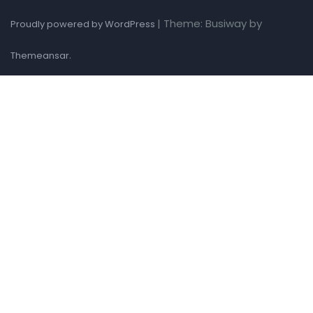
|
Theme: Busiway by
Proudly powered by WordPress
.
Themeansar