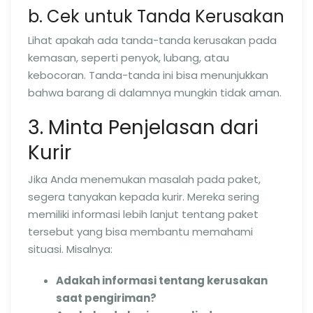
b. Cek untuk Tanda Kerusakan
Lihat apakah ada tanda-tanda kerusakan pada
kemasan, seperti penyok, lubang, atau
kebocoran. Tanda-tanda ini bisa menunjukkan
bahwa barang di dalamnya mungkin tidak aman.
3. Minta Penjelasan dari
Kurir
Jika Anda menemukan masalah pada paket,
segera tanyakan kepada kurir. Mereka sering
memiliki informasi lebih lanjut tentang paket
tersebut yang bisa membantu memahami
situasi. Misalnya:
Adakah informasi tentang kerusakan
saat pengiriman?