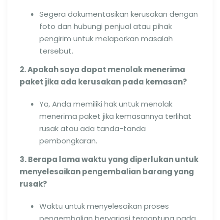
Segera dokumentasikan kerusakan dengan
foto dan hubungi penjual atau pihak
pengirim untuk melaporkan masalah
tersebut.
2. Apakah saya dapat menolak menerima
paket jika ada kerusakan pada kemasan?
Ya, Anda memiliki hak untuk menolak
menerima paket jika kemasannya terlihat
rusak atau ada tanda-tanda
pembongkaran.
3. Berapa lama waktu yang diperlukan untuk
menyelesaikan pengembalian barang yang
rusak?
Waktu untuk menyelesaikan proses
pengembalian bervariasi tergantung pada