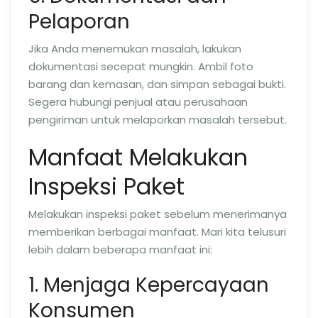
Pelaporan
Jika Anda menemukan masalah, lakukan
dokumentasi secepat mungkin. Ambil foto
barang dan kemasan, dan simpan sebagai bukti.
Segera hubungi penjual atau perusahaan
pengiriman untuk melaporkan masalah tersebut.
Manfaat Melakukan
Inspeksi Paket
Melakukan inspeksi paket sebelum menerimanya
memberikan berbagai manfaat. Mari kita telusuri
lebih dalam beberapa manfaat ini:
1. Menjaga Kepercayaan
Konsumen