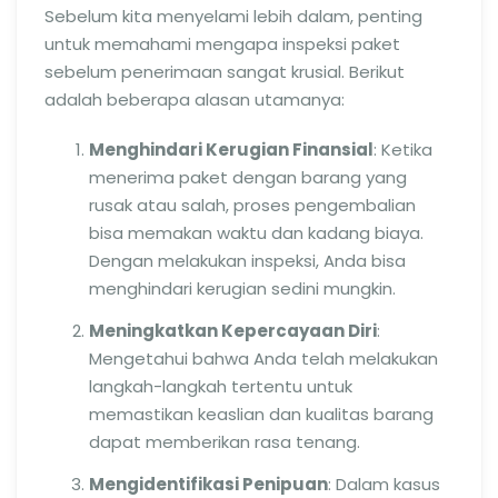
Sebelum kita menyelami lebih dalam, penting
untuk memahami mengapa inspeksi paket
sebelum penerimaan sangat krusial. Berikut
adalah beberapa alasan utamanya:
Menghindari Kerugian Finansial
: Ketika
menerima paket dengan barang yang
rusak atau salah, proses pengembalian
bisa memakan waktu dan kadang biaya.
Dengan melakukan inspeksi, Anda bisa
menghindari kerugian sedini mungkin.
Meningkatkan Kepercayaan Diri
:
Mengetahui bahwa Anda telah melakukan
langkah-langkah tertentu untuk
memastikan keaslian dan kualitas barang
dapat memberikan rasa tenang.
Mengidentifikasi Penipuan
: Dalam kasus