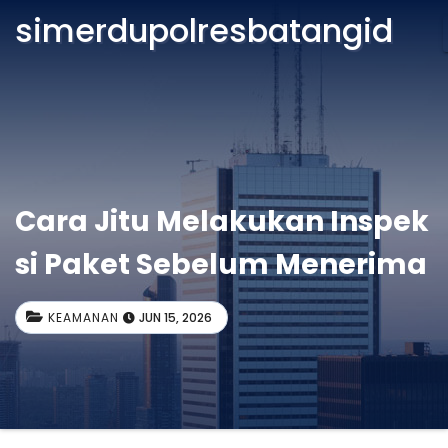
simerdupolresbatangid
Cara Jitu Melakukan Inspek
si Paket Sebelum Menerima
KEAMANAN
JUN 15, 2026