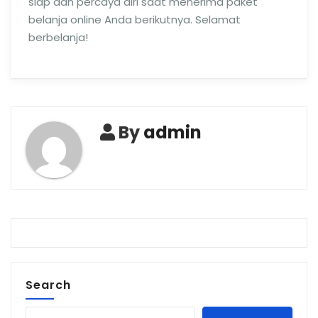
siap dan percaya diri saat menerima paket
belanja online Anda berikutnya. Selamat
berbelanja!
By
admin
Search