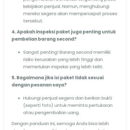
kebijakan penjual. Namun, menghubungi
mereka segera akan mempercepat proses
tersebut.
4. Apakah inspeksi paket juga penting untuk
pembelian barang second?
Sangat penting! Barang second memiliki
risiko kerusakan yang lebih tinggi dan
memerlukan inspeksi yang lebih teliti.
5. Bagaimana jika isi paket tidak sesuai
dengan pesanan saya?
Hubungi penjual segera dan berikan bukti
(seperti foto) untuk meminta pertukaran
atau pengembalian uang.
Dengan panduan ini, semoga Anda bisa lebih