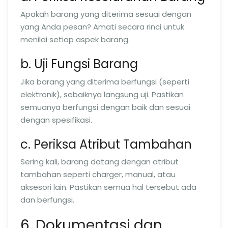
Apakah barang yang diterima sesuai dengan
yang Anda pesan? Amati secara rinci untuk
menilai setiap aspek barang.
b. Uji Fungsi Barang
Jika barang yang diterima berfungsi (seperti
elektronik), sebaiknya langsung uji. Pastikan
semuanya berfungsi dengan baik dan sesuai
dengan spesifikasi.
c. Periksa Atribut Tambahan
Sering kali, barang datang dengan atribut
tambahan seperti charger, manual, atau
aksesori lain. Pastikan semua hal tersebut ada
dan berfungsi.
6. Dokumentasi dan