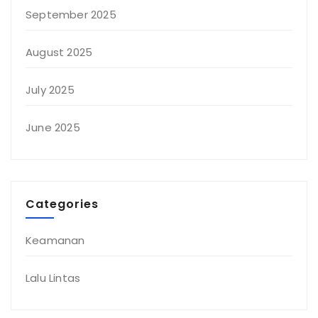
September 2025
August 2025
July 2025
June 2025
Categories
Keamanan
Lalu Lintas