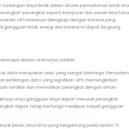
cadangan daya listrik dalam situasi pemadaman listrik at
, perangkat-perangkat seperti komputer dan server bisa tet
tersedia. UPS biasanya dilengkapi dengan baterai yang
 gangguan listrik, energi dari baterai ini dapat langsung
Beberapa alasan utamanya adalah:
gital, data merupakan aset yang sangat berharga. Pemada
n kehilangan data yang signifikan. UPS memungkinkan
aan terakhir dan mematikan perangkat dengan aman.
Fluktuasi atau gangguan daya dapat merusak perangkat
rangkat dapat tetap berfungsi meskipun terjadi gangguan
banyak bisnis, terutama yang bergantung pada sistem TI,