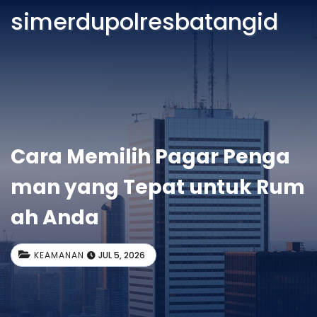
simerdupolresbatangid
Cara Memilih Pagar Penga
man yang Tepat untuk Rum
ah Anda
KEAMANAN
JUL 5, 2026