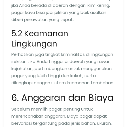
jika Anda berada di daerah dengan iklim kering,
pagar kayu bisa jadi pilihan yang baik asalkan
diberi perawatan yang tepat.
5.2 Keamanan
Lingkungan
Perhatikan juga tingkat kriminalitas di lingkungan
sekitar. Jika Anda tinggal di daerah yang rawan
kejahatan, pertimbangkan untuk menggunakan
pagar yang lebih tinggi dan kokoh, serta
dilengkapi dengan sistem keamanan tambahan.
6. Anggaran dan Biaya
Sebelum memilih pagar, penting untuk
merencanakan anggaran. Biaya pagar dapat
bervariasi tergantung pada jenis bahan, ukuran,