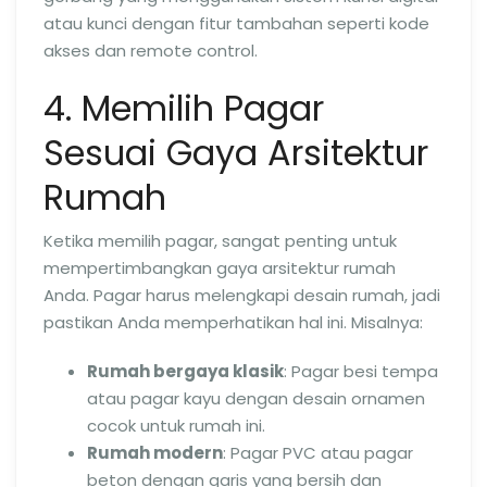
atau kunci dengan fitur tambahan seperti kode
akses dan remote control.
4. Memilih Pagar
Sesuai Gaya Arsitektur
Rumah
Ketika memilih pagar, sangat penting untuk
mempertimbangkan gaya arsitektur rumah
Anda. Pagar harus melengkapi desain rumah, jadi
pastikan Anda memperhatikan hal ini. Misalnya:
Rumah bergaya klasik
: Pagar besi tempa
atau pagar kayu dengan desain ornamen
cocok untuk rumah ini.
Rumah modern
: Pagar PVC atau pagar
beton dengan garis yang bersih dan