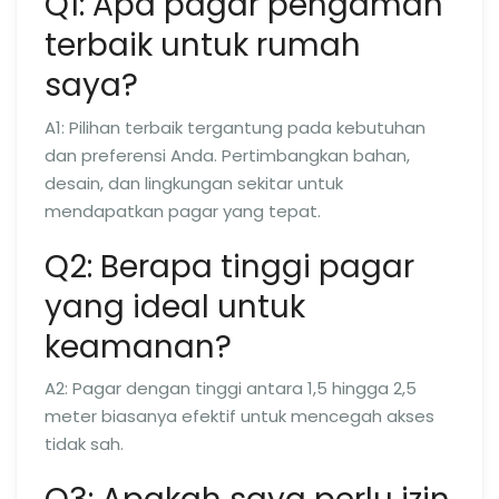
Q1: Apa pagar pengaman
terbaik untuk rumah
saya?
A1: Pilihan terbaik tergantung pada kebutuhan
dan preferensi Anda. Pertimbangkan bahan,
desain, dan lingkungan sekitar untuk
mendapatkan pagar yang tepat.
Q2: Berapa tinggi pagar
yang ideal untuk
keamanan?
A2: Pagar dengan tinggi antara 1,5 hingga 2,5
meter biasanya efektif untuk mencegah akses
tidak sah.