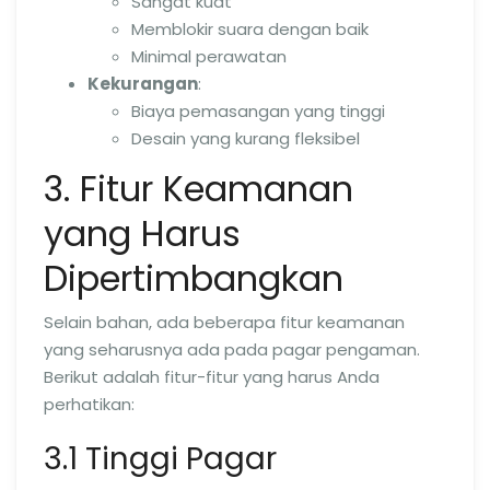
Sangat kuat
Memblokir suara dengan baik
Minimal perawatan
Kekurangan
:
Biaya pemasangan yang tinggi
Desain yang kurang fleksibel
3. Fitur Keamanan
yang Harus
Dipertimbangkan
Selain bahan, ada beberapa fitur keamanan
yang seharusnya ada pada pagar pengaman.
Berikut adalah fitur-fitur yang harus Anda
perhatikan:
3.1 Tinggi Pagar