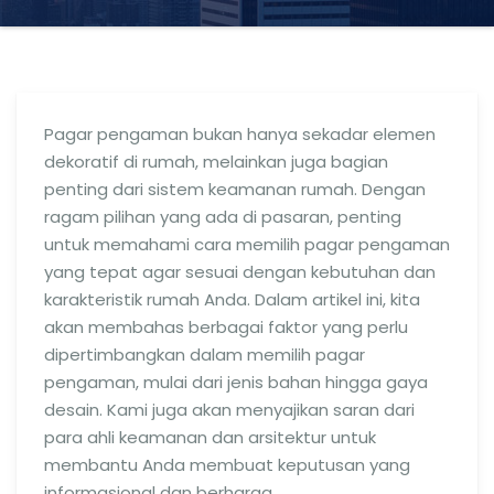
Pagar pengaman bukan hanya sekadar elemen
dekoratif di rumah, melainkan juga bagian
penting dari sistem keamanan rumah. Dengan
ragam pilihan yang ada di pasaran, penting
untuk memahami cara memilih pagar pengaman
yang tepat agar sesuai dengan kebutuhan dan
karakteristik rumah Anda. Dalam artikel ini, kita
akan membahas berbagai faktor yang perlu
dipertimbangkan dalam memilih pagar
pengaman, mulai dari jenis bahan hingga gaya
desain. Kami juga akan menyajikan saran dari
para ahli keamanan dan arsitektur untuk
membantu Anda membuat keputusan yang
informasional dan berharga.