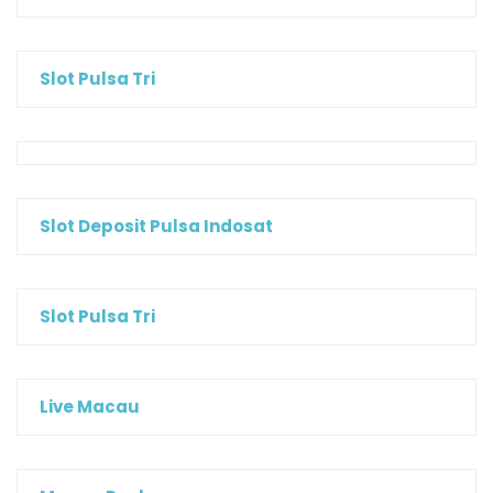
Slot Pulsa Tri
Slot Deposit Pulsa Indosat
Slot Pulsa Tri
Live Macau