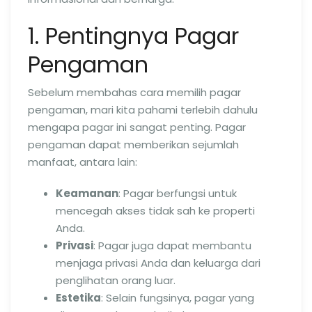
1. Pentingnya Pagar
Pengaman
Sebelum membahas cara memilih pagar
pengaman, mari kita pahami terlebih dahulu
mengapa pagar ini sangat penting. Pagar
pengaman dapat memberikan sejumlah
manfaat, antara lain:
Keamanan
: Pagar berfungsi untuk
mencegah akses tidak sah ke properti
Anda.
Privasi
: Pagar juga dapat membantu
menjaga privasi Anda dan keluarga dari
penglihatan orang luar.
Estetika
: Selain fungsinya, pagar yang