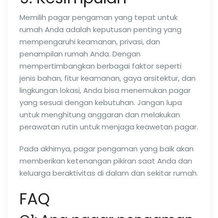
Memilih pagar pengaman yang tepat untuk
rumah Anda adalah keputusan penting yang
mempengaruhi keamanan, privasi, dan
penampilan rumah Anda. Dengan
mempertimbangkan berbagai faktor seperti
jenis bahan, fitur keamanan, gaya arsitektur, dan
lingkungan lokasi, Anda bisa menemukan pagar
yang sesuai dengan kebutuhan. Jangan lupa
untuk menghitung anggaran dan melakukan
perawatan rutin untuk menjaga keawetan pagar.
Pada akhirnya, pagar pengaman yang baik akan
memberikan ketenangan pikiran saat Anda dan
keluarga beraktivitas di dalam dan sekitar rumah.
FAQ