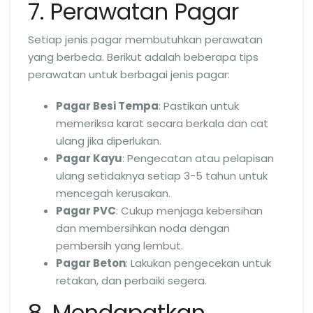
7. Perawatan Pagar
Setiap jenis pagar membutuhkan perawatan
yang berbeda. Berikut adalah beberapa tips
perawatan untuk berbagai jenis pagar:
Pagar Besi Tempa
: Pastikan untuk
memeriksa karat secara berkala dan cat
ulang jika diperlukan.
Pagar Kayu
: Pengecatan atau pelapisan
ulang setidaknya setiap 3-5 tahun untuk
mencegah kerusakan.
Pagar PVC
: Cukup menjaga kebersihan
dan membersihkan noda dengan
pembersih yang lembut.
Pagar Beton
: Lakukan pengecekan untuk
retakan, dan perbaiki segera.
8. Mendapatkan