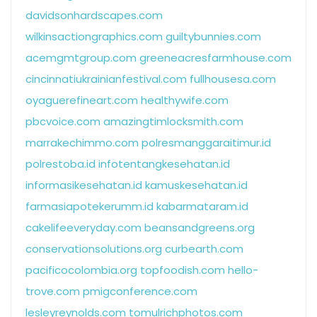
davidsonhardscapes.com
wilkinsactiongraphics.com
guiltybunnies.com
acemgmtgroup.com
greeneacresfarmhouse.com
cincinnatiukrainianfestival.com
fullhousesa.com
oyaguerefineart.com
healthywife.com
pbcvoice.com
amazingtimlocksmith.com
marrakechimmo.com
polresmanggaraitimur.id
polrestoba.id
infotentangkesehatan.id
informasikesehatan.id
kamuskesehatan.id
farmasiapotekerumm.id
kabarmataram.id
cakelifeeveryday.com
beansandgreens.org
conservationsolutions.org
curbearth.com
pacificocolombia.org
topfoodish.com
hello-
trove.com
pmigconference.com
lesleyreynolds.com
tomulrichphotos.com