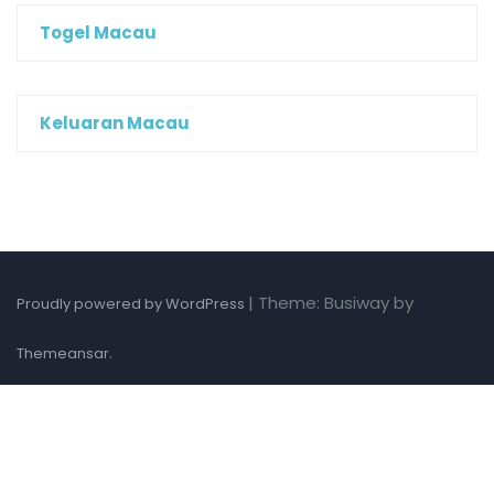
Togel Macau
Keluaran Macau
|
Theme: Busiway by
Proudly powered by WordPress
.
Themeansar