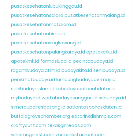
pusatkesehatanlubuklinggau.id
pusatkesehatansolo.id
pusatkesehatanmalang.id
pusatkesehatanmataram.id
pusatkesehatanbima.id
pusatkesehatansingkawang.id
pusatkesehatanpalangkaraya.id
apotekerku.id
apotekmk.id
farmasiuad.id
pecintabudaya.id
ragambudayajatim.id
budayakita.id
senibudaya.id
penikmatbudaya.id
lumbungbudayadermaji.id
senibudayaislam.id
kebudayaantanahdatar.id
mybudaya.id
wartabudayasanggau.id
sribudaya.id
simerdupolresbatang.id
satlantaspolresklaten.id
buffalogrovechamber.org
eatdrinkdishmpls.com
craftycutz.com
texasgirlreads.com
williemcginest.com
zorrosrestaurant.com