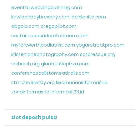
eventfulweddingplanning.com
kowloonbaybrewery.com
lachilenita.com
abgolo.com
oregopilot.com
costaricacasadaretodream.com
myfortworthpodiatrist.com
yogaretreatpro.com
kristenjanephotography.com
sctbrescue.org
srchurch.org
giantrusticpizza.com
conferencecallstomeatballs.com
stmichaelwtby.org
keamananinformasi.id
zonainformasi.id
informasi123.id
slot deposit pulsa