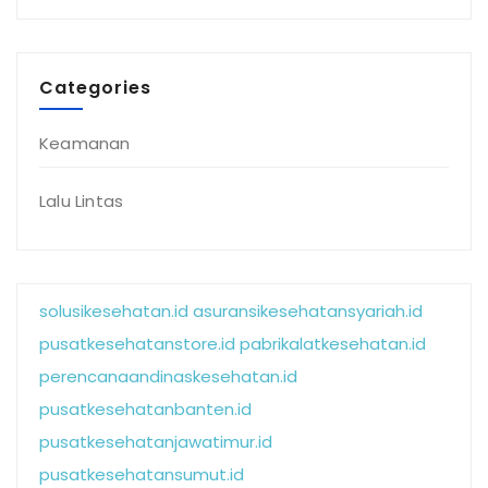
Categories
Keamanan
Lalu Lintas
solusikesehatan.id
asuransikesehatansyariah.id
pusatkesehatanstore.id
pabrikalatkesehatan.id
perencanaandinaskesehatan.id
pusatkesehatanbanten.id
pusatkesehatanjawatimur.id
pusatkesehatansumut.id