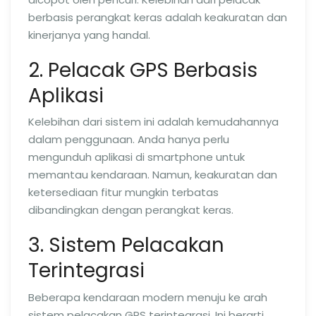
berbasis perangkat keras adalah keakuratan dan
kinerjanya yang handal.
2. Pelacak GPS Berbasis
Aplikasi
Kelebihan dari sistem ini adalah kemudahannya
dalam penggunaan. Anda hanya perlu
mengunduh aplikasi di smartphone untuk
memantau kendaraan. Namun, keakuratan dan
ketersediaan fitur mungkin terbatas
dibandingkan dengan perangkat keras.
3. Sistem Pelacakan
Terintegrasi
Beberapa kendaraan modern menuju ke arah
sistem pelacakan GPS terintegrasi. Ini berarti