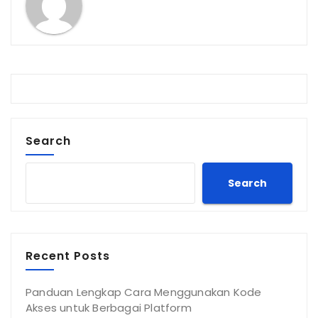
Search
Search
Recent Posts
Panduan Lengkap Cara Menggunakan Kode
Akses untuk Berbagai Platform