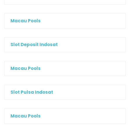
Macau Pools
Slot Deposit Indosat
Macau Pools
Slot Pulsa Indosat
Macau Pools