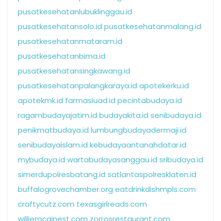
pusatkesehatanlubuklinggau.id
pusatkesehatansolo.id
pusatkesehatanmalang.id
pusatkesehatanmataram.id
pusatkesehatanbima.id
pusatkesehatansingkawang.id
pusatkesehatanpalangkaraya.id
apotekerku.id
apotekmk.id
farmasiuad.id
pecintabudaya.id
ragambudayajatim.id
budayakita.id
senibudaya.id
penikmatbudaya.id
lumbungbudayadermaji.id
senibudayaislam.id
kebudayaantanahdatar.id
mybudaya.id
wartabudayasanggau.id
sribudaya.id
simerdupolresbatang.id
satlantaspolresklaten.id
buffalogrovechamber.org
eatdrinkdishmpls.com
craftycutz.com
texasgirlreads.com
williemcginest.com
zorrosrestaurant.com