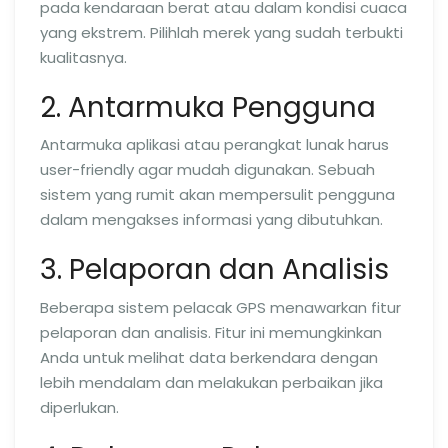
pada kendaraan berat atau dalam kondisi cuaca
yang ekstrem. Pilihlah merek yang sudah terbukti
kualitasnya.
2. Antarmuka Pengguna
Antarmuka aplikasi atau perangkat lunak harus
user-friendly agar mudah digunakan. Sebuah
sistem yang rumit akan mempersulit pengguna
dalam mengakses informasi yang dibutuhkan.
3. Pelaporan dan Analisis
Beberapa sistem pelacak GPS menawarkan fitur
pelaporan dan analisis. Fitur ini memungkinkan
Anda untuk melihat data berkendara dengan
lebih mendalam dan melakukan perbaikan jika
diperlukan.