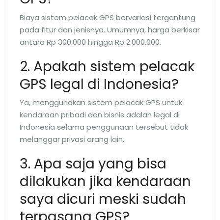
Biaya sistem pelacak GPS bervariasi tergantung
pada fitur dan jenisnya. Umumnya, harga berkisar
antara Rp 300.000 hingga Rp 2.000.000.
2. Apakah sistem pelacak
GPS legal di Indonesia?
Ya, menggunakan sistem pelacak GPS untuk
kendaraan pribadi dan bisnis adalah legal di
Indonesia selama penggunaan tersebut tidak
melanggar privasi orang lain.
3. Apa saja yang bisa
dilakukan jika kendaraan
saya dicuri meski sudah
terpasang GPS?