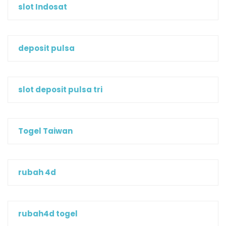
slot Indosat
deposit pulsa
slot deposit pulsa tri
Togel Taiwan
rubah 4d
rubah4d togel