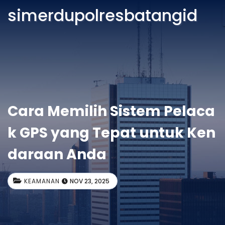
simerdupolresbatangid
Cara Memilih Sistem Pelaca
k GPS yang Tepat untuk Ken
daraan Anda
KEAMANAN
NOV 23, 2025