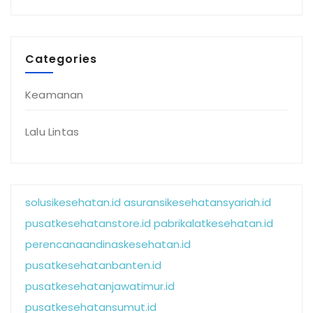
Categories
Keamanan
Lalu Lintas
solusikesehatan.id
asuransikesehatansyariah.id
pusatkesehatanstore.id
pabrikalatkesehatan.id
perencanaandinaskesehatan.id
pusatkesehatanbanten.id
pusatkesehatanjawatimur.id
pusatkesehatansumut.id