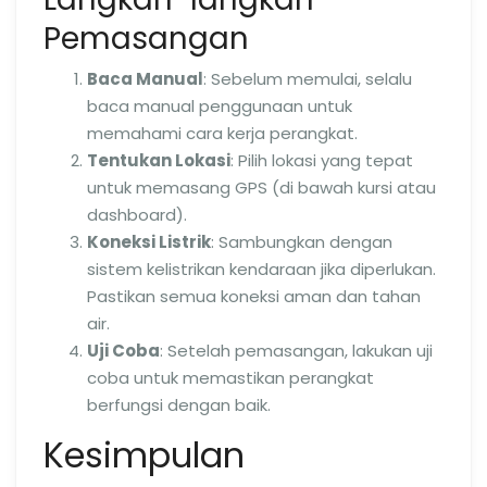
Pemasangan
Baca Manual
: Sebelum memulai, selalu
baca manual penggunaan untuk
memahami cara kerja perangkat.
Tentukan Lokasi
: Pilih lokasi yang tepat
untuk memasang GPS (di bawah kursi atau
dashboard).
Koneksi Listrik
: Sambungkan dengan
sistem kelistrikan kendaraan jika diperlukan.
Pastikan semua koneksi aman dan tahan
air.
Uji Coba
: Setelah pemasangan, lakukan uji
coba untuk memastikan perangkat
berfungsi dengan baik.
Kesimpulan