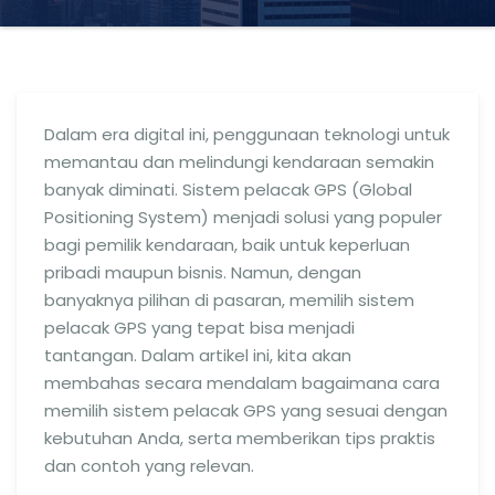
Dalam era digital ini, penggunaan teknologi untuk
memantau dan melindungi kendaraan semakin
banyak diminati. Sistem pelacak GPS (Global
Positioning System) menjadi solusi yang populer
bagi pemilik kendaraan, baik untuk keperluan
pribadi maupun bisnis. Namun, dengan
banyaknya pilihan di pasaran, memilih sistem
pelacak GPS yang tepat bisa menjadi
tantangan. Dalam artikel ini, kita akan
membahas secara mendalam bagaimana cara
memilih sistem pelacak GPS yang sesuai dengan
kebutuhan Anda, serta memberikan tips praktis
dan contoh yang relevan.