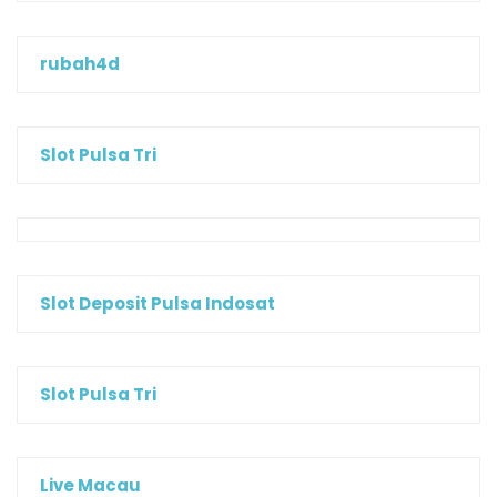
rubah4d
Slot Pulsa Tri
Slot Deposit Pulsa Indosat
Slot Pulsa Tri
Live Macau