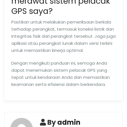
merawat sistem pelacak
GPS saya?
Pastikan untuk melakukan pemeriksaan berkala
terhadap perangkat, termasuk koneksi listrik dan
integritas fisik dari perangkat tersebut. Jaga juga
aplikasi atau perangkat lunak dalam versi terkini
untuk memastikan kinerja optimal.
Dengan mengikuti panduan ini, semoga Anda
dapat menemukan sistem pelacak GPS yang
tepat untuk kendaraan Anda dan memastikan
keamanan serta efisiensi dalam berkendara.
By
admin