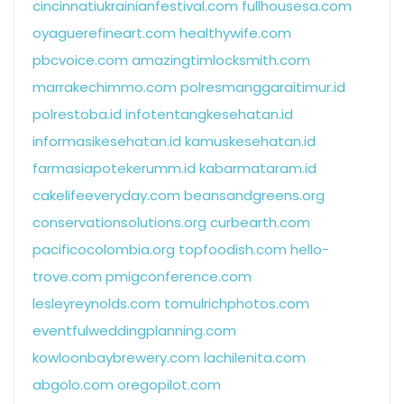
cincinnatiukrainianfestival.com
fullhousesa.com
oyaguerefineart.com
healthywife.com
pbcvoice.com
amazingtimlocksmith.com
marrakechimmo.com
polresmanggaraitimur.id
polrestoba.id
infotentangkesehatan.id
informasikesehatan.id
kamuskesehatan.id
farmasiapotekerumm.id
kabarmataram.id
cakelifeeveryday.com
beansandgreens.org
conservationsolutions.org
curbearth.com
pacificocolombia.org
topfoodish.com
hello-
trove.com
pmigconference.com
lesleyreynolds.com
tomulrichphotos.com
eventfulweddingplanning.com
kowloonbaybrewery.com
lachilenita.com
abgolo.com
oregopilot.com