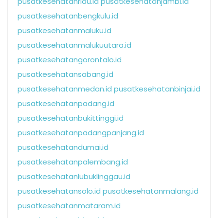
pusatkesehatanriau.id
pusatkesehatanjambi.id
pusatkesehatanbengkulu.id
pusatkesehatanmaluku.id
pusatkesehatanmalukuutara.id
pusatkesehatangorontalo.id
pusatkesehatansabang.id
pusatkesehatanmedan.id
pusatkesehatanbinjai.id
pusatkesehatanpadang.id
pusatkesehatanbukittinggi.id
pusatkesehatanpadangpanjang.id
pusatkesehatandumai.id
pusatkesehatanpalembang.id
pusatkesehatanlubuklinggau.id
pusatkesehatansolo.id
pusatkesehatanmalang.id
pusatkesehatanmataram.id