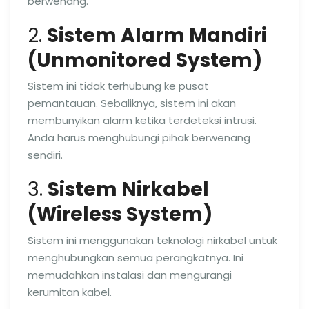
berwenang.
2.
Sistem Alarm Mandiri
(Unmonitored System)
Sistem ini tidak terhubung ke pusat
pemantauan. Sebaliknya, sistem ini akan
membunyikan alarm ketika terdeteksi intrusi.
Anda harus menghubungi pihak berwenang
sendiri.
3.
Sistem Nirkabel
(Wireless System)
Sistem ini menggunakan teknologi nirkabel untuk
menghubungkan semua perangkatnya. Ini
memudahkan instalasi dan mengurangi
kerumitan kabel.