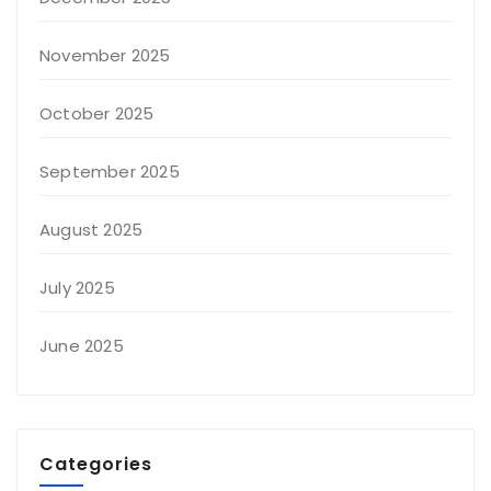
November 2025
October 2025
September 2025
August 2025
July 2025
June 2025
Categories