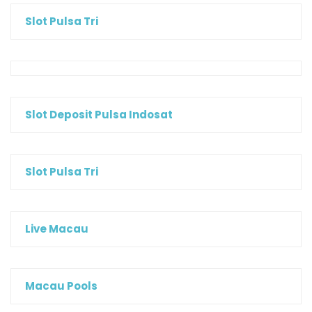
Slot Pulsa Tri
Slot Deposit Pulsa Indosat
Slot Pulsa Tri
Live Macau
Macau Pools