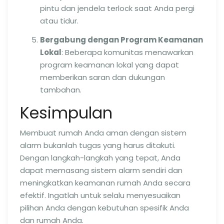
pintu dan jendela terlock saat Anda pergi
atau tidur.
Bergabung dengan Program Keamanan
Lokal
: Beberapa komunitas menawarkan
program keamanan lokal yang dapat
memberikan saran dan dukungan
tambahan.
Kesimpulan
Membuat rumah Anda aman dengan sistem
alarm bukanlah tugas yang harus ditakuti.
Dengan langkah-langkah yang tepat, Anda
dapat memasang sistem alarm sendiri dan
meningkatkan keamanan rumah Anda secara
efektif. Ingatlah untuk selalu menyesuaikan
pilihan Anda dengan kebutuhan spesifik Anda
dan rumah Anda.