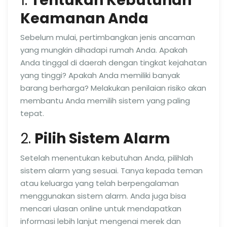
1.
Tentukan Kebutuhan
Keamanan Anda
Sebelum mulai, pertimbangkan jenis ancaman
yang mungkin dihadapi rumah Anda. Apakah
Anda tinggal di daerah dengan tingkat kejahatan
yang tinggi? Apakah Anda memiliki banyak
barang berharga? Melakukan penilaian risiko akan
membantu Anda memilih sistem yang paling
tepat.
2.
Pilih Sistem Alarm
Setelah menentukan kebutuhan Anda, pilihlah
sistem alarm yang sesuai. Tanya kepada teman
atau keluarga yang telah berpengalaman
menggunakan sistem alarm. Anda juga bisa
mencari ulasan online untuk mendapatkan
informasi lebih lanjut mengenai merek dan