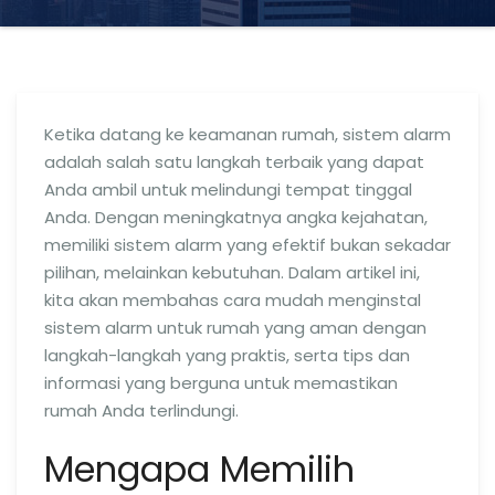
Ketika datang ke keamanan rumah, sistem alarm
adalah salah satu langkah terbaik yang dapat
Anda ambil untuk melindungi tempat tinggal
Anda. Dengan meningkatnya angka kejahatan,
memiliki sistem alarm yang efektif bukan sekadar
pilihan, melainkan kebutuhan. Dalam artikel ini,
kita akan membahas cara mudah menginstal
sistem alarm untuk rumah yang aman dengan
langkah-langkah yang praktis, serta tips dan
informasi yang berguna untuk memastikan
rumah Anda terlindungi.
Mengapa Memilih