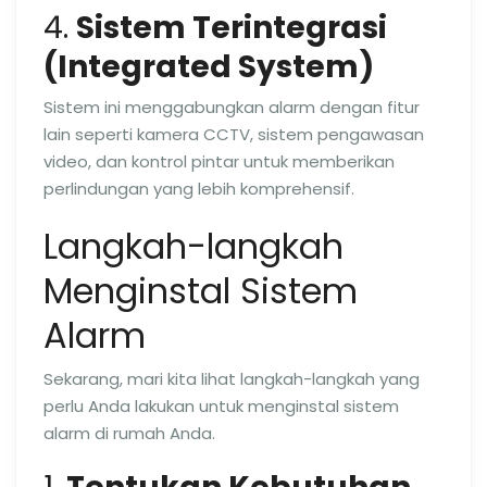
4.
Sistem Terintegrasi
(Integrated System)
Sistem ini menggabungkan alarm dengan fitur
lain seperti kamera CCTV, sistem pengawasan
video, dan kontrol pintar untuk memberikan
perlindungan yang lebih komprehensif.
Langkah-langkah
Menginstal Sistem
Alarm
Sekarang, mari kita lihat langkah-langkah yang
perlu Anda lakukan untuk menginstal sistem
alarm di rumah Anda.