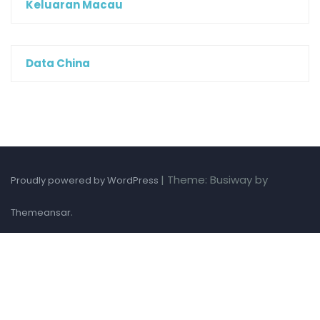
Keluaran Macau
Data China
|
Theme: Busiway by
Proudly powered by WordPress
.
Themeansar