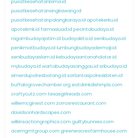
pusatkesehatanbima.id
pusatkesehatansingkawang.id
pusatkesehatanpalangkaraya.id
apotekerku.id
apotekmk.id
farmasiuad.id
pecintabudaya.id
ragambudayajatim.id
budayakita.id
senibudaya.id
penikmatbudaya.id
lumbungbudayadermaji.id
senibudayaislam.id
kebudayaantanahdatar.id
mybudaya.id
wartabudayasanggau.id
sribudaya.id
simerdupolresbatang.id
satlantaspolresklaten.id
buffalogrovechamber.org
eatdrinkdishmpls.com
craftycutz.com
texasgirlreads.com
williemcginest.com
zorrosrestaurant.com
davidsonhardscapes.com
wilkinsactiongraphics.com
guiltybunnies.com
acemgmtgroup.com
greeneacresfarmhouse.com