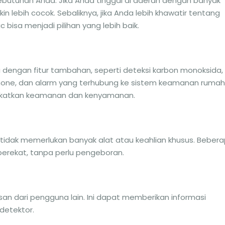
 kebutuhan Anda. Jika Anda tinggal di daerah dengan banyak
n lebih cocok. Sebaliknya, jika Anda lebih khawatir tentang
 bisa menjadi pilihan yang lebih baik.
 dengan fitur tambahan, seperti deteksi karbon monoksida,
ne, dan alarm yang terhubung ke sistem keamanan rumah
ingkatkan keamanan dan kenyamanan.
 tidak memerlukan banyak alat atau keahlian khusus. Beber
erekat, tanpa perlu pengeboran.
san dari pengguna lain. Ini dapat memberikan informasi
detektor.