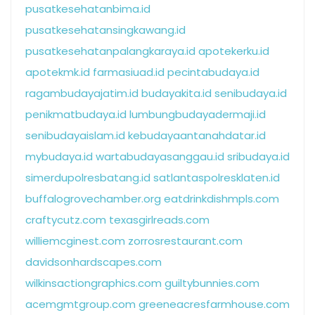
pusatkesehatanbima.id
pusatkesehatansingkawang.id
pusatkesehatanpalangkaraya.id
apotekerku.id
apotekmk.id
farmasiuad.id
pecintabudaya.id
ragambudayajatim.id
budayakita.id
senibudaya.id
penikmatbudaya.id
lumbungbudayadermaji.id
senibudayaislam.id
kebudayaantanahdatar.id
mybudaya.id
wartabudayasanggau.id
sribudaya.id
simerdupolresbatang.id
satlantaspolresklaten.id
buffalogrovechamber.org
eatdrinkdishmpls.com
craftycutz.com
texasgirlreads.com
williemcginest.com
zorrosrestaurant.com
davidsonhardscapes.com
wilkinsactiongraphics.com
guiltybunnies.com
acemgmtgroup.com
greeneacresfarmhouse.com