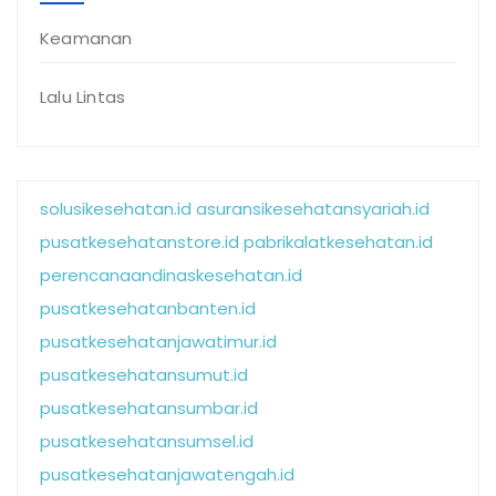
Keamanan
Lalu Lintas
solusikesehatan.id
asuransikesehatansyariah.id
pusatkesehatanstore.id
pabrikalatkesehatan.id
perencanaandinaskesehatan.id
pusatkesehatanbanten.id
pusatkesehatanjawatimur.id
pusatkesehatansumut.id
pusatkesehatansumbar.id
pusatkesehatansumsel.id
pusatkesehatanjawatengah.id