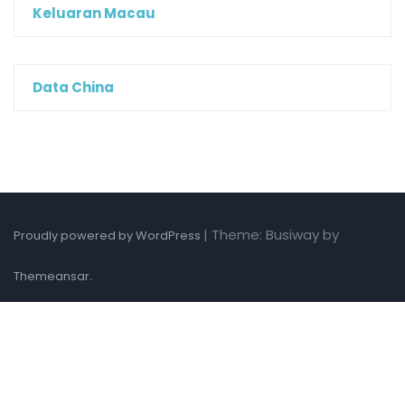
Keluaran Macau
Data China
|
Theme: Busiway by
Proudly powered by WordPress
.
Themeansar