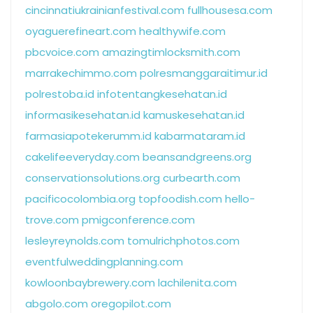
cincinnatiukrainianfestival.com
fullhousesa.com
oyaguerefineart.com
healthywife.com
pbcvoice.com
amazingtimlocksmith.com
marrakechimmo.com
polresmanggaraitimur.id
polrestoba.id
infotentangkesehatan.id
informasikesehatan.id
kamuskesehatan.id
farmasiapotekerumm.id
kabarmataram.id
cakelifeeveryday.com
beansandgreens.org
conservationsolutions.org
curbearth.com
pacificocolombia.org
topfoodish.com
hello-
trove.com
pmigconference.com
lesleyreynolds.com
tomulrichphotos.com
eventfulweddingplanning.com
kowloonbaybrewery.com
lachilenita.com
abgolo.com
oregopilot.com