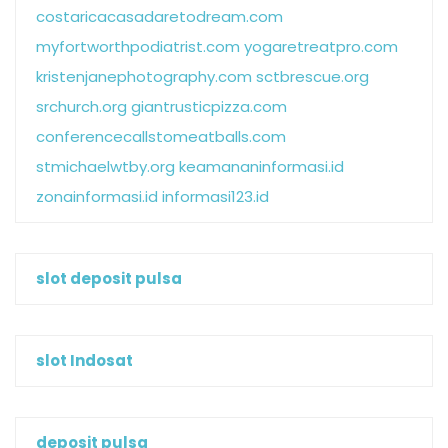
costaricacasadaretodream.com
myfortworthpodiatrist.com
yogaretreatpro.com
kristenjanephotography.com
sctbrescue.org
srchurch.org
giantrusticpizza.com
conferencecallstomeatballs.com
stmichaelwtby.org
keamananinformasi.id
zonainformasi.id
informasi123.id
slot deposit pulsa
slot Indosat
deposit pulsa