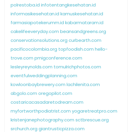
polrestoba.id
infotentangkesehatan.id
informasikesehatan.id
kamuskesehatan.id
farmasiapotekerumm.id
kabarmataram.id
cakelifeeveryday.com
beansandgreens.org
conservationsolutions.org
curbearth.com
pacificocolombia.org
topfoodish.com
hello-
trove.com
pmigconference.com
lesleyreynolds.com
tomulrichphotos.com
eventfulweddingplanning.com
kowloonbaybrewery.com
lachilenita.com
abgolo.com
oregopilot.com
costaricacasadaretodream.com
myfortworthpodiatrist.com
yogaretreatpro.com
kristenjanephotography.com
sctbrescue.org
srchurch.org
giantrusticpizza.com