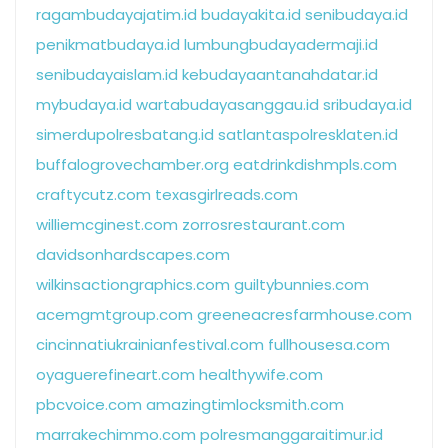
ragambudayajatim.id
budayakita.id
senibudaya.id
penikmatbudaya.id
lumbungbudayadermaji.id
senibudayaislam.id
kebudayaantanahdatar.id
mybudaya.id
wartabudayasanggau.id
sribudaya.id
simerdupolresbatang.id
satlantaspolresklaten.id
buffalogrovechamber.org
eatdrinkdishmpls.com
craftycutz.com
texasgirlreads.com
williemcginest.com
zorrosrestaurant.com
davidsonhardscapes.com
wilkinsactiongraphics.com
guiltybunnies.com
acemgmtgroup.com
greeneacresfarmhouse.com
cincinnatiukrainianfestival.com
fullhousesa.com
oyaguerefineart.com
healthywife.com
pbcvoice.com
amazingtimlocksmith.com
marrakechimmo.com
polresmanggaraitimur.id