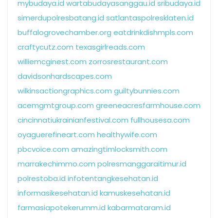
mybudaya.id
wartabudayasanggau.id
sribudaya.id
simerdupolresbatang.id
satlantaspolresklaten.id
buffalogrovechamber.org
eatdrinkdishmpls.com
craftycutz.com
texasgirlreads.com
williemcginest.com
zorrosrestaurant.com
davidsonhardscapes.com
wilkinsactiongraphics.com
guiltybunnies.com
acemgmtgroup.com
greeneacresfarmhouse.com
cincinnatiukrainianfestival.com
fullhousesa.com
oyaguerefineart.com
healthywife.com
pbcvoice.com
amazingtimlocksmith.com
marrakechimmo.com
polresmanggaraitimur.id
polrestoba.id
infotentangkesehatan.id
informasikesehatan.id
kamuskesehatan.id
farmasiapotekerumm.id
kabarmataram.id