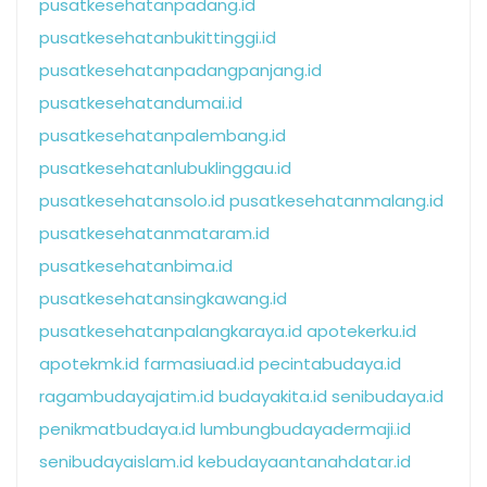
pusatkesehatanpadang.id
pusatkesehatanbukittinggi.id
pusatkesehatanpadangpanjang.id
pusatkesehatandumai.id
pusatkesehatanpalembang.id
pusatkesehatanlubuklinggau.id
pusatkesehatansolo.id
pusatkesehatanmalang.id
pusatkesehatanmataram.id
pusatkesehatanbima.id
pusatkesehatansingkawang.id
pusatkesehatanpalangkaraya.id
apotekerku.id
apotekmk.id
farmasiuad.id
pecintabudaya.id
ragambudayajatim.id
budayakita.id
senibudaya.id
penikmatbudaya.id
lumbungbudayadermaji.id
senibudayaislam.id
kebudayaantanahdatar.id