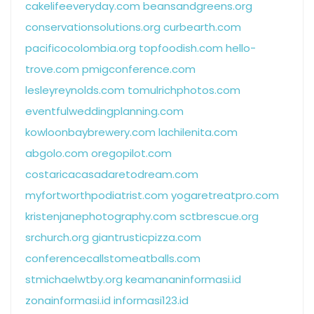
cakelifeeveryday.com
beansandgreens.org
conservationsolutions.org
curbearth.com
pacificocolombia.org
topfoodish.com
hello-
trove.com
pmigconference.com
lesleyreynolds.com
tomulrichphotos.com
eventfulweddingplanning.com
kowloonbaybrewery.com
lachilenita.com
abgolo.com
oregopilot.com
costaricacasadaretodream.com
myfortworthpodiatrist.com
yogaretreatpro.com
kristenjanephotography.com
sctbrescue.org
srchurch.org
giantrusticpizza.com
conferencecallstomeatballs.com
stmichaelwtby.org
keamananinformasi.id
zonainformasi.id
informasi123.id