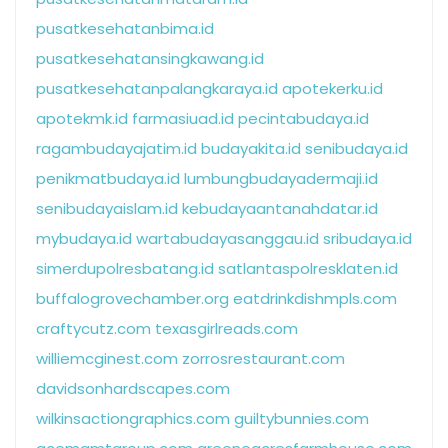
pusatkesehatanbima.id
pusatkesehatansingkawang.id
pusatkesehatanpalangkaraya.id
apotekerku.id
apotekmk.id
farmasiuad.id
pecintabudaya.id
ragambudayajatim.id
budayakita.id
senibudaya.id
penikmatbudaya.id
lumbungbudayadermaji.id
senibudayaislam.id
kebudayaantanahdatar.id
mybudaya.id
wartabudayasanggau.id
sribudaya.id
simerdupolresbatang.id
satlantaspolresklaten.id
buffalogrovechamber.org
eatdrinkdishmpls.com
craftycutz.com
texasgirlreads.com
williemcginest.com
zorrosrestaurant.com
davidsonhardscapes.com
wilkinsactiongraphics.com
guiltybunnies.com