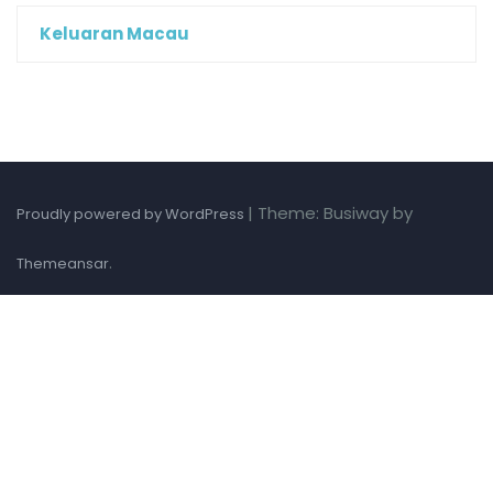
Keluaran Macau
|
Theme: Busiway by
Proudly powered by WordPress
.
Themeansar