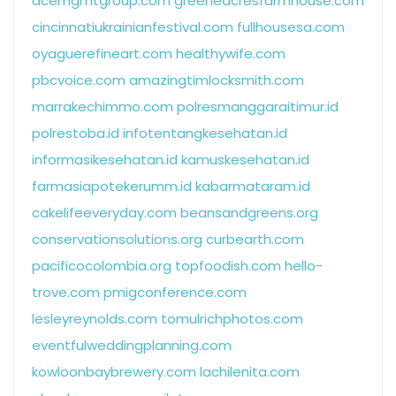
acemgmtgroup.com
greeneacresfarmhouse.com
cincinnatiukrainianfestival.com
fullhousesa.com
oyaguerefineart.com
healthywife.com
pbcvoice.com
amazingtimlocksmith.com
marrakechimmo.com
polresmanggaraitimur.id
polrestoba.id
infotentangkesehatan.id
informasikesehatan.id
kamuskesehatan.id
farmasiapotekerumm.id
kabarmataram.id
cakelifeeveryday.com
beansandgreens.org
conservationsolutions.org
curbearth.com
pacificocolombia.org
topfoodish.com
hello-
trove.com
pmigconference.com
lesleyreynolds.com
tomulrichphotos.com
eventfulweddingplanning.com
kowloonbaybrewery.com
lachilenita.com