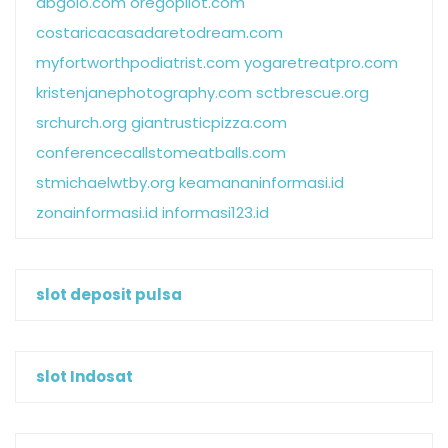
abgolo.com
oregopilot.com
costaricacasadaretodream.com
myfortworthpodiatrist.com
yogaretreatpro.com
kristenjanephotography.com
sctbrescue.org
srchurch.org
giantrusticpizza.com
conferencecallstomeatballs.com
stmichaelwtby.org
keamananinformasi.id
zonainformasi.id
informasi123.id
slot deposit pulsa
slot Indosat