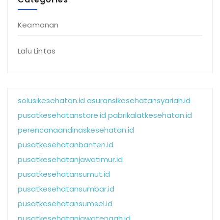
Keamanan
Lalu Lintas
solusikesehatan.id
asuransikesehatansyariah.id
pusatkesehatanstore.id
pabrikalatkesehatan.id
perencanaandinaskesehatan.id
pusatkesehatanbanten.id
pusatkesehatanjawatimur.id
pusatkesehatansumut.id
pusatkesehatansumbar.id
pusatkesehatansumsel.id
pusatkesehatanjawatengah.id