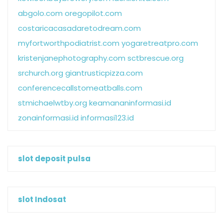
abgolo.com
oregopilot.com
costaricacasadaretodream.com
myfortworthpodiatrist.com
yogaretreatpro.com
kristenjanephotography.com
sctbrescue.org
srchurch.org
giantrusticpizza.com
conferencecallstomeatballs.com
stmichaelwtby.org
keamananinformasi.id
zonainformasi.id
informasi123.id
slot deposit pulsa
slot Indosat