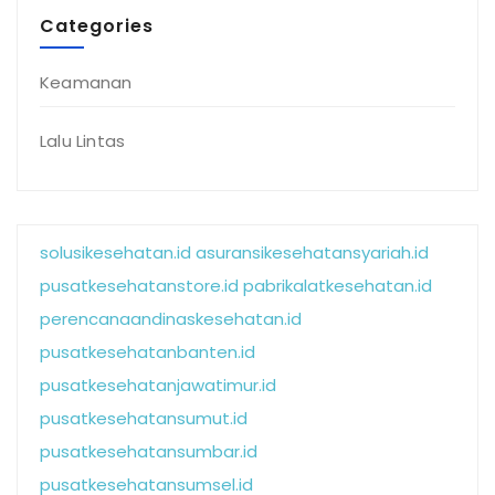
Categories
Keamanan
Lalu Lintas
solusikesehatan.id
asuransikesehatansyariah.id
pusatkesehatanstore.id
pabrikalatkesehatan.id
perencanaandinaskesehatan.id
pusatkesehatanbanten.id
pusatkesehatanjawatimur.id
pusatkesehatansumut.id
pusatkesehatansumbar.id
pusatkesehatansumsel.id