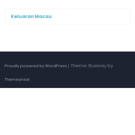
Keluaran Macau
|
Theme: Busiway by
Proudly powered by WordPress
.
Themeansar