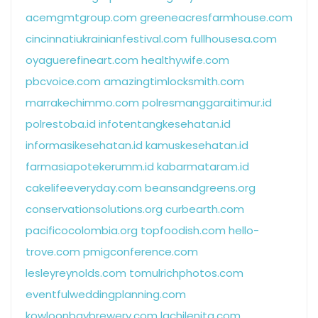
acemgmtgroup.com
greeneacresfarmhouse.com
cincinnatiukrainianfestival.com
fullhousesa.com
oyaguerefineart.com
healthywife.com
pbcvoice.com
amazingtimlocksmith.com
marrakechimmo.com
polresmanggaraitimur.id
polrestoba.id
infotentangkesehatan.id
informasikesehatan.id
kamuskesehatan.id
farmasiapotekerumm.id
kabarmataram.id
cakelifeeveryday.com
beansandgreens.org
conservationsolutions.org
curbearth.com
pacificocolombia.org
topfoodish.com
hello-
trove.com
pmigconference.com
lesleyreynolds.com
tomulrichphotos.com
eventfulweddingplanning.com
kowloonbaybrewery.com
lachilenita.com