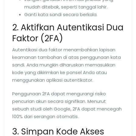
mudah ditebak, seperti tanggal lahir.
Ganti kata sandi secara berkala.
2. Aktifkan Autentikasi Dua
Faktor (2FA)
Autentikasi dua faktor menambahkan lapisan
keamanan tambahan di atas penggunaan kata
sandi. Anda mungkin diharuskan memasukkan
kode yang dikirimkan ke ponsel Anda atau
menggunakan aplikasi autentikator.
Penggunaan 2FA dapat mengurangi risiko
pencurian akun secara signifikan. Menurut
sebuah studi oleh Google, 2FA dapat mencegah
100% dari serangan otomatis.
3. Simpan Kode Akses