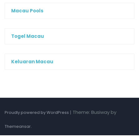
Macau Pools
Togel Macau
Keluaran Macau
|
Theme: Busiway by
Proudly powered by WordPress
.
Themeansar