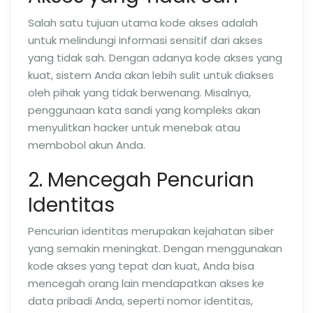
Salah satu tujuan utama kode akses adalah
untuk melindungi informasi sensitif dari akses
yang tidak sah. Dengan adanya kode akses yang
kuat, sistem Anda akan lebih sulit untuk diakses
oleh pihak yang tidak berwenang. Misalnya,
penggunaan kata sandi yang kompleks akan
menyulitkan hacker untuk menebak atau
membobol akun Anda.
2. Mencegah Pencurian
Identitas
Pencurian identitas merupakan kejahatan siber
yang semakin meningkat. Dengan menggunakan
kode akses yang tepat dan kuat, Anda bisa
mencegah orang lain mendapatkan akses ke
data pribadi Anda, seperti nomor identitas,