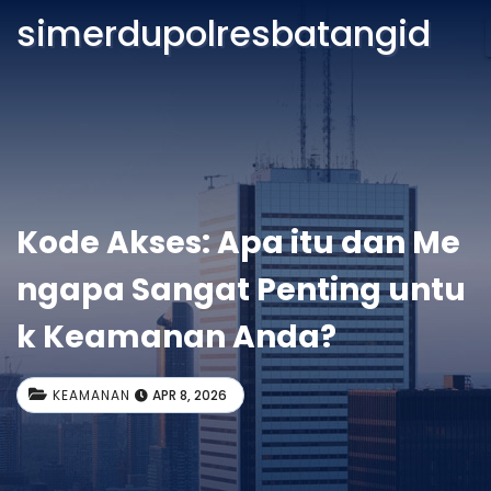
simerdupolresbatangid
Kode Akses: Apa itu dan Me
ngapa Sangat Penting untu
k Keamanan Anda?
KEAMANAN
APR 8, 2026