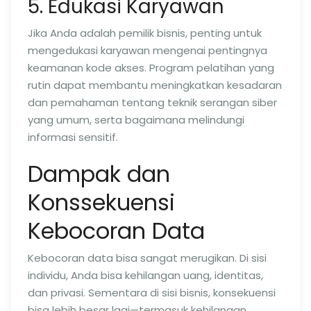
5. Edukasi Karyawan
Jika Anda adalah pemilik bisnis, penting untuk
mengedukasi karyawan mengenai pentingnya
keamanan kode akses. Program pelatihan yang
rutin dapat membantu meningkatkan kesadaran
dan pemahaman tentang teknik serangan siber
yang umum, serta bagaimana melindungi
informasi sensitif.
Dampak dan
Konssekuensi
Kebocoran Data
Kebocoran data bisa sangat merugikan. Di sisi
individu, Anda bisa kehilangan uang, identitas,
dan privasi. Sementara di sisi bisnis, konsekuensi
bisa lebih besar lagi—termasuk kehilangan