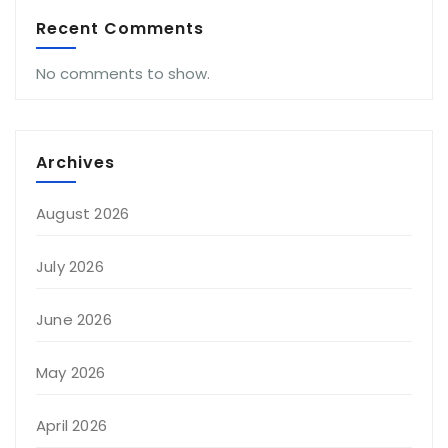
Recent Comments
No comments to show.
Archives
August 2026
July 2026
June 2026
May 2026
April 2026