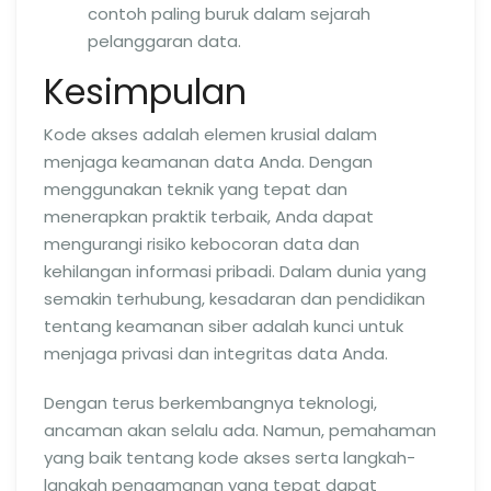
contoh paling buruk dalam sejarah
pelanggaran data.
Kesimpulan
Kode akses adalah elemen krusial dalam
menjaga keamanan data Anda. Dengan
menggunakan teknik yang tepat dan
menerapkan praktik terbaik, Anda dapat
mengurangi risiko kebocoran data dan
kehilangan informasi pribadi. Dalam dunia yang
semakin terhubung, kesadaran dan pendidikan
tentang keamanan siber adalah kunci untuk
menjaga privasi dan integritas data Anda.
Dengan terus berkembangnya teknologi,
ancaman akan selalu ada. Namun, pemahaman
yang baik tentang kode akses serta langkah-
langkah pengamanan yang tepat dapat