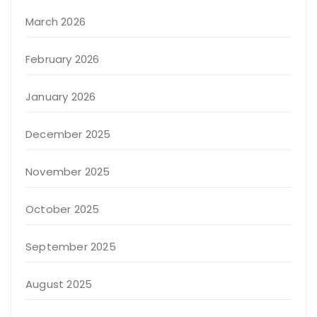
March 2026
February 2026
January 2026
December 2025
November 2025
October 2025
September 2025
August 2025