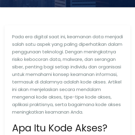
Pada era digital saat ini, keamanan data menjadi
salah satu aspek yang paling diperhatikan dalam
penggunaan teknologi. Dengan meningkatnya
risiko kebocoran data, malware, dan serangan
siber, penting bagi setiap individu dan organisasi
untuk memahami konsep keamanan informasi,
termasuk di dalamnya adalah kode akses. Artikel
ini akan menjelaskan secara mendalam
mengenai kode akses, tipe-tipe kode akses,
aplikasi praktisnya, serta bagaimana kode akses
meningkatkan keamanan Anda.
Apa Itu Kode Akses?