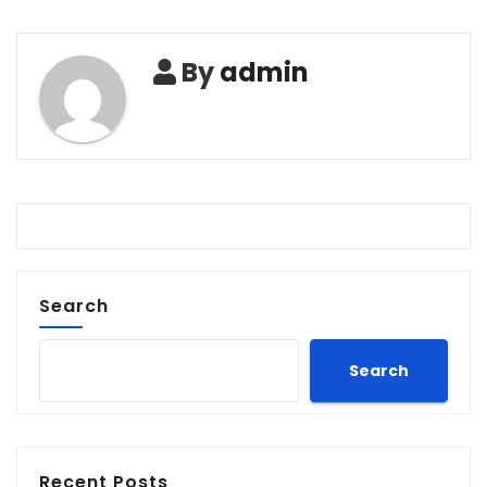
By
admin
Search
Search
Recent Posts