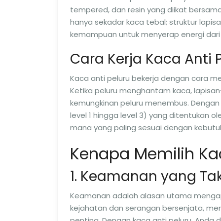
tempered, dan resin yang diikat bersama
hanya sekadar kaca tebal; struktur lapis
kemampuan untuk menyerap energi dari p
Cara Kerja Kaca Anti 
Kaca anti peluru bekerja dengan cara me
Ketika peluru menghantam kaca, lapis
kemungkinan peluru menembus. Dengan k
level 1 hingga level 3) yang ditentukan o
mana yang paling sesuai dengan kebut
Kenapa Memilih Kac
1. Keamanan yang Tak
Keamanan adalah alasan utama mengapa 
kejahatan dan serangan bersenjata, mem
penting. Dengan kaca anti peluru, Anda