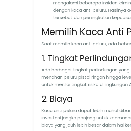
mengalami beberapa insiden krimi
dengan kaca anti peluru. Hasilnya 
tersebut dan peningkatan kepuasa
Memilih Kaca Anti 
Saat memilih kaca anti peluru, ada bebe
1. Tingkat Perlindunga
Ada berbagai tingkat perlindungan yang d
menahan peluru pistol ringan hingga lev
untuk menilai tingkat risiko di lingkun
2. Biaya
Kaca anti peluru dapat lebih mahal dib
investasi jangka panjang untuk keama
biaya yang jauh lebih besar dalam hal k