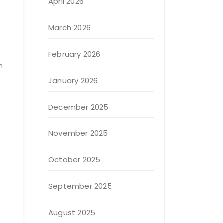
April 2026
March 2026
February 2026
h
January 2026
December 2025
November 2025
October 2025
September 2025
August 2025