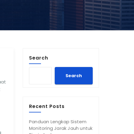
Search
Search
aat
k
Recent Posts
Panduan Lengkap Sistem
Monitoring Jarak Jauh untuk
a