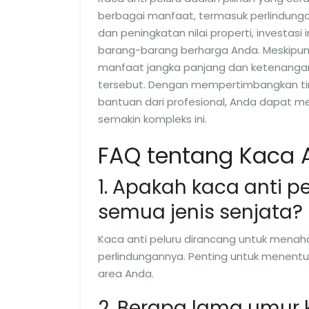
berbagai manfaat, termasuk perlindunga
dan peningkatan nilai properti, investas
barang-barang berharga Anda. Meskipun b
manfaat jangka panjang dan ketenangan 
tersebut. Dengan mempertimbangkan tin
bantuan dari profesional, Anda dapat 
semakin kompleks ini.
FAQ tentang Kaca A
1. Apakah kaca anti 
semua jenis senjata?
Kaca anti peluru dirancang untuk menaha
perlindungannya. Penting untuk menentuk
area Anda.
2. Berapa lama umur 