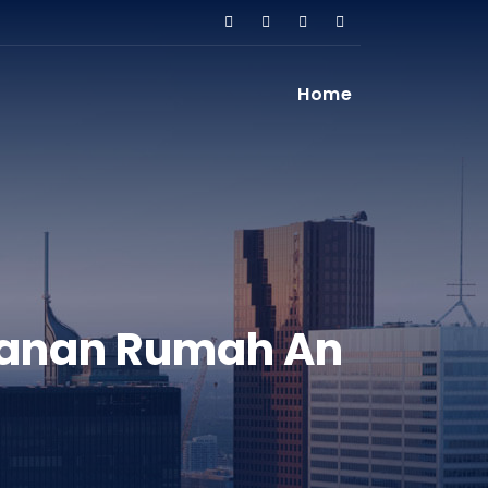
Home
manan Rumah An