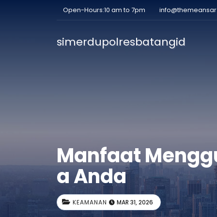
Open-Hours:10 am to 7pm
info@themeansa
simerdupolresbatangid
Manfaat Menggu
a Anda
KEAMANAN
MAR 31, 2026