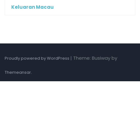
Keluaran Macau
|
Theme: Busiway by
Proudly powered by WordPress
.
Themeansar