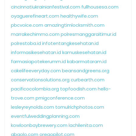
cincinnatiukrainianfestival.com
fullhousesa.com
oyaguerefineart.com
healthywife.com
pbcvoice.com
amazingtimlocksmith.com
marrakechimmo.com
polresmanggaraitimur.id
polrestoba.id
infotentangkesehatan.id
informasikesehatan.id
kamuskesehatan.id
farmasiapotekerumm.id
kabarmataram.id
cakelifeeveryday.com
beansandgreens.org
conservationsolutions.org
curbearth.com
pacificocolombia.org
topfoodish.com
hello-
trove.com
pmigconference.com
lesleyreynolds.com
tomulrichphotos.com
eventfulweddingplanning.com
kowloonbaybrewery.com
lachilenita.com
abgolo.com
oregopilot.com