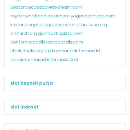
costaricacasadaretodream.com
myfortworthpodiatrist.com
yogaretreatpro.com
kristenjanephotography.com
sctbrescue.org
srchurch.org
giantrusticpizza.com
conferencecallstomeatballs.com
stmichaelwtby.org
keamananinformasi.id
zonainformasi.id
informasi123.id
slot deposit pulsa
slot Indosat