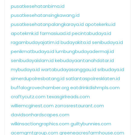
pusatkesehatanbima.id
pusatkesehatansingkawang.id
pusatkesehatanpalangkaraya.id
apotekerku.id
apotekmk.id
farmasiuad.id
pecintabudaya.id
ragambudayajatim.id
budayakita.id
senibudaya.id
penikmatbudaya.id
lumbungbudayadermaji.id
senibudayaislam.id
kebudayaantanahdatar.id
mybudaya.id
wartabudayasanggau.id
sribudaya.id
simerdupolresbatang.id
satlantaspolresklaten.id
buffalogrovechamber.org
eatdrinkdishmpls.com
craftycutz.com
texasgirlreads.com
williemcginest.com
zorrosrestaurant.com
davidsonhardscapes.com
wilkinsactiongraphics.com
guiltybunnies.com
acemgmtgroup.com
greeneacresfarmhouse.com