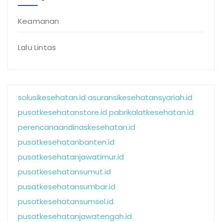
Keamanan
Lalu Lintas
solusikesehatan.id
asuransikesehatansyariah.id
pusatkesehatanstore.id
pabrikalatkesehatan.id
perencanaandinaskesehatan.id
pusatkesehatanbanten.id
pusatkesehatanjawatimur.id
pusatkesehatansumut.id
pusatkesehatansumbar.id
pusatkesehatansumsel.id
pusatkesehatanjawatengah.id