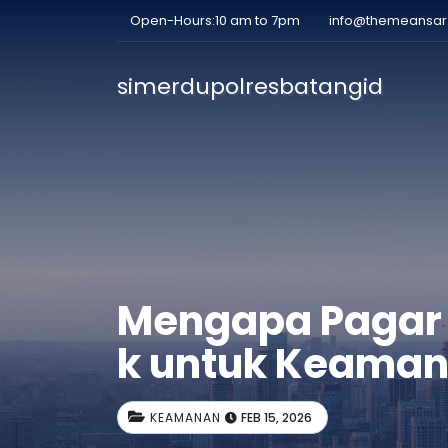
Open-Hours:10 am to 7pm
info@themeansa
simerdupolresbatangid
Mengapa Pagar A
k untuk Keama
KEAMANAN
FEB 15, 2026