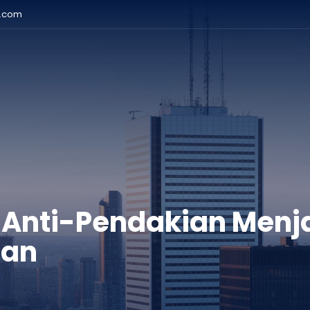
r.com
nti-Pendakian Menjad
nan