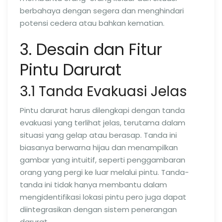
berbahaya dengan segera dan menghindari
potensi cedera atau bahkan kematian.
3. Desain dan Fitur
Pintu Darurat
3.1 Tanda Evakuasi Jelas
Pintu darurat harus dilengkapi dengan tanda
evakuasi yang terlihat jelas, terutama dalam
situasi yang gelap atau berasap. Tanda ini
biasanya berwarna hijau dan menampilkan
gambar yang intuitif, seperti penggambaran
orang yang pergi ke luar melalui pintu. Tanda-
tanda ini tidak hanya membantu dalam
mengidentifikasi lokasi pintu pero juga dapat
diintegrasikan dengan sistem penerangan
darurat.