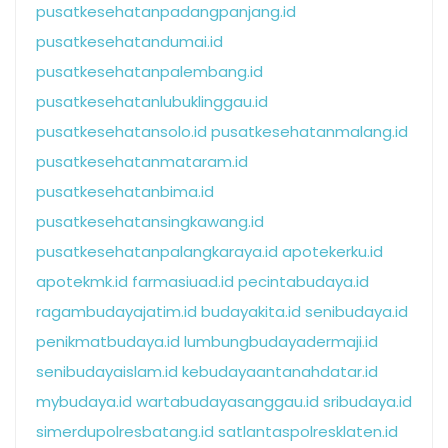
pusatkesehatanpadangpanjang.id
pusatkesehatandumai.id
pusatkesehatanpalembang.id
pusatkesehatanlubuklinggau.id
pusatkesehatansolo.id
pusatkesehatanmalang.id
pusatkesehatanmataram.id
pusatkesehatanbima.id
pusatkesehatansingkawang.id
pusatkesehatanpalangkaraya.id
apotekerku.id
apotekmk.id
farmasiuad.id
pecintabudaya.id
ragambudayajatim.id
budayakita.id
senibudaya.id
penikmatbudaya.id
lumbungbudayadermaji.id
senibudayaislam.id
kebudayaantanahdatar.id
mybudaya.id
wartabudayasanggau.id
sribudaya.id
simerdupolresbatang.id
satlantaspolresklaten.id