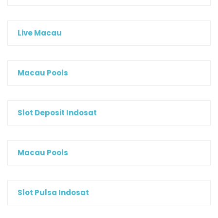
Live Macau
Macau Pools
Slot Deposit Indosat
Macau Pools
Slot Pulsa Indosat