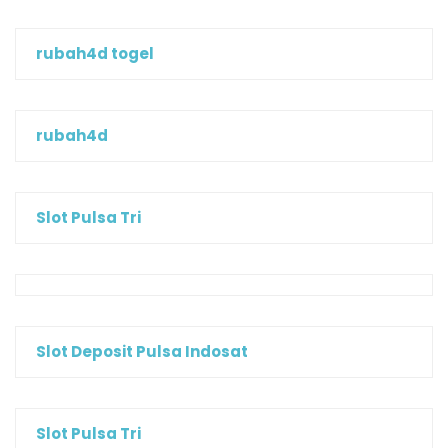
rubah4d togel
rubah4d
Slot Pulsa Tri
Slot Deposit Pulsa Indosat
Slot Pulsa Tri