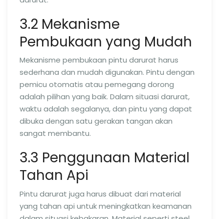
3.2 Mekanisme
Pembukaan yang Mudah
Mekanisme pembukaan pintu darurat harus
sederhana dan mudah digunakan. Pintu dengan
pemicu otomatis atau pemegang dorong
adalah pilihan yang baik. Dalam situasi darurat,
waktu adalah segalanya, dan pintu yang dapat
dibuka dengan satu gerakan tangan akan
sangat membantu.
3.3 Penggunaan Material
Tahan Api
Pintu darurat juga harus dibuat dari material
yang tahan api untuk meningkatkan keamanan
dalam situasi kebakaran. Material seperti steel