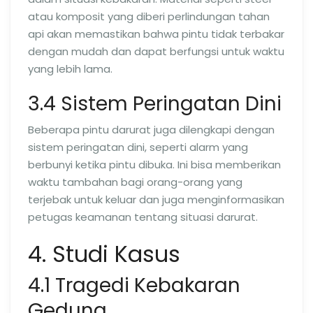
atau komposit yang diberi perlindungan tahan
api akan memastikan bahwa pintu tidak terbakar
dengan mudah dan dapat berfungsi untuk waktu
yang lebih lama.
3.4 Sistem Peringatan Dini
Beberapa pintu darurat juga dilengkapi dengan
sistem peringatan dini, seperti alarm yang
berbunyi ketika pintu dibuka. Ini bisa memberikan
waktu tambahan bagi orang-orang yang
terjebak untuk keluar dan juga menginformasikan
petugas keamanan tentang situasi darurat.
4. Studi Kasus
4.1 Tragedi Kebakaran
Gedung