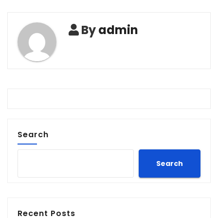
By
admin
Search
Search
Recent Posts