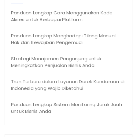
Panduan Lengkap Cara Menggunakan Kode
Akses untuk Berbagai Platform
Panduan Lengkap Menghadapi Tilang Manual:
Hak dan Kewajiban Pengemudi
Strategi Manajemen Pengunjung untuk
Meningkatkan Penjualan Bisnis Anda
Tren Terbaru dalam Layanan Derek Kendaraan di
Indonesia yang Wajib Diketahui
Panduan Lengkap Sistem Monitoring Jarak Jauh
untuk Bisnis Anda