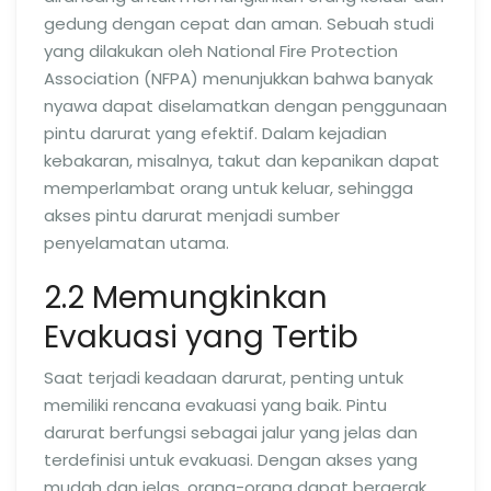
gedung dengan cepat dan aman. Sebuah studi
yang dilakukan oleh National Fire Protection
Association (NFPA) menunjukkan bahwa banyak
nyawa dapat diselamatkan dengan penggunaan
pintu darurat yang efektif. Dalam kejadian
kebakaran, misalnya, takut dan kepanikan dapat
memperlambat orang untuk keluar, sehingga
akses pintu darurat menjadi sumber
penyelamatan utama.
2.2 Memungkinkan
Evakuasi yang Tertib
Saat terjadi keadaan darurat, penting untuk
memiliki rencana evakuasi yang baik. Pintu
darurat berfungsi sebagai jalur yang jelas dan
terdefinisi untuk evakuasi. Dengan akses yang
mudah dan jelas, orang-orang dapat bergerak