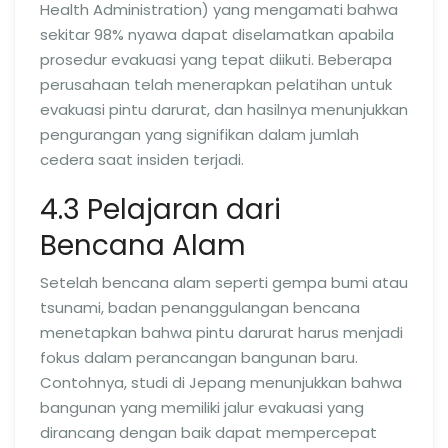
Health Administration) yang mengamati bahwa
sekitar 98% nyawa dapat diselamatkan apabila
prosedur evakuasi yang tepat diikuti. Beberapa
perusahaan telah menerapkan pelatihan untuk
evakuasi pintu darurat, dan hasilnya menunjukkan
pengurangan yang signifikan dalam jumlah
cedera saat insiden terjadi.
4.3 Pelajaran dari
Bencana Alam
Setelah bencana alam seperti gempa bumi atau
tsunami, badan penanggulangan bencana
menetapkan bahwa pintu darurat harus menjadi
fokus dalam perancangan bangunan baru.
Contohnya, studi di Jepang menunjukkan bahwa
bangunan yang memiliki jalur evakuasi yang
dirancang dengan baik dapat mempercepat