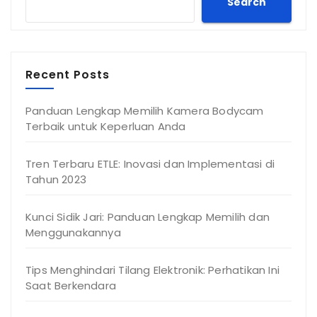
Search
Recent Posts
Panduan Lengkap Memilih Kamera Bodycam
Terbaik untuk Keperluan Anda
Tren Terbaru ETLE: Inovasi dan Implementasi di
Tahun 2023
Kunci Sidik Jari: Panduan Lengkap Memilih dan
Menggunakannya
Tips Menghindari Tilang Elektronik: Perhatikan Ini
Saat Berkendara