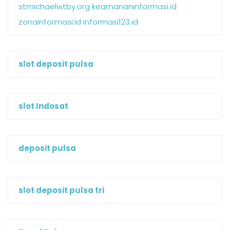
stmichaelwtby.org
keamananinformasi.id
zonainformasi.id
informasi123.id
slot deposit pulsa
slot Indosat
deposit pulsa
slot deposit pulsa tri