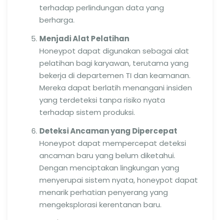
terhadap perlindungan data yang
berharga.
Menjadi Alat Pelatihan
Honeypot dapat digunakan sebagai alat
pelatihan bagi karyawan, terutama yang
bekerja di departemen TI dan keamanan.
Mereka dapat berlatih menangani insiden
yang terdeteksi tanpa risiko nyata
terhadap sistem produksi.
Deteksi Ancaman yang Dipercepat
Honeypot dapat mempercepat deteksi
ancaman baru yang belum diketahui.
Dengan menciptakan lingkungan yang
menyerupai sistem nyata, honeypot dapat
menarik perhatian penyerang yang
mengeksplorasi kerentanan baru.