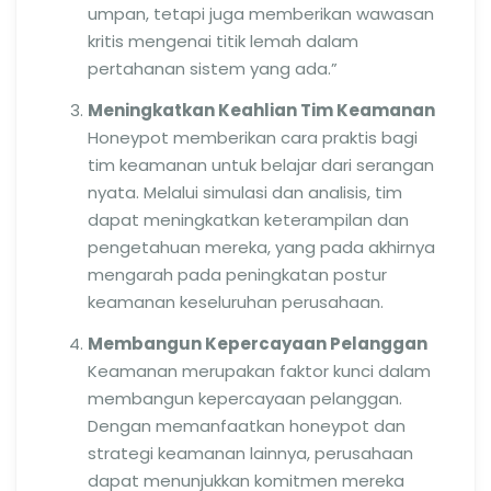
umpan, tetapi juga memberikan wawasan
kritis mengenai titik lemah dalam
pertahanan sistem yang ada.”
Meningkatkan Keahlian Tim Keamanan
Honeypot memberikan cara praktis bagi
tim keamanan untuk belajar dari serangan
nyata. Melalui simulasi dan analisis, tim
dapat meningkatkan keterampilan dan
pengetahuan mereka, yang pada akhirnya
mengarah pada peningkatan postur
keamanan keseluruhan perusahaan.
Membangun Kepercayaan Pelanggan
Keamanan merupakan faktor kunci dalam
membangun kepercayaan pelanggan.
Dengan memanfaatkan honeypot dan
strategi keamanan lainnya, perusahaan
dapat menunjukkan komitmen mereka