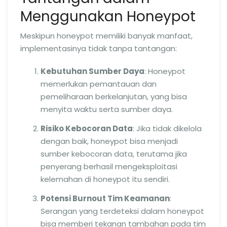
Menggunakan Honeypot
Meskipun honeypot memiliki banyak manfaat,
implementasinya tidak tanpa tantangan:
Kebutuhan Sumber Daya
: Honeypot
memerlukan pemantauan dan
pemeliharaan berkelanjutan, yang bisa
menyita waktu serta sumber daya.
Risiko Kebocoran Data
: Jika tidak dikelola
dengan baik, honeypot bisa menjadi
sumber kebocoran data, terutama jika
penyerang berhasil mengeksploitasi
kelemahan di honeypot itu sendiri.
Potensi Burnout Tim Keamanan
:
Serangan yang terdeteksi dalam honeypot
bisa memberi tekanan tambahan pada tim