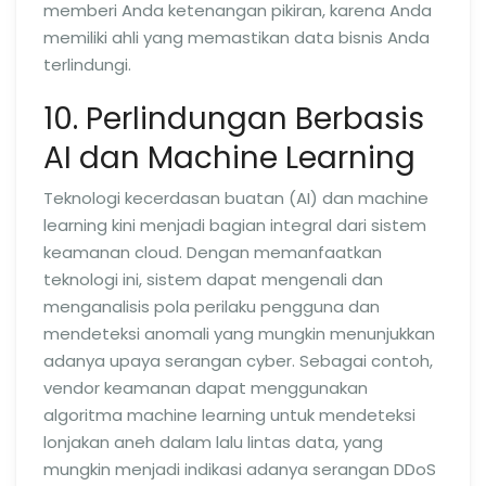
memberi Anda ketenangan pikiran, karena Anda
memiliki ahli yang memastikan data bisnis Anda
terlindungi.
10. Perlindungan Berbasis
AI dan Machine Learning
Teknologi kecerdasan buatan (AI) dan machine
learning kini menjadi bagian integral dari sistem
keamanan cloud. Dengan memanfaatkan
teknologi ini, sistem dapat mengenali dan
menganalisis pola perilaku pengguna dan
mendeteksi anomali yang mungkin menunjukkan
adanya upaya serangan cyber. Sebagai contoh,
vendor keamanan dapat menggunakan
algoritma machine learning untuk mendeteksi
lonjakan aneh dalam lalu lintas data, yang
mungkin menjadi indikasi adanya serangan DDoS