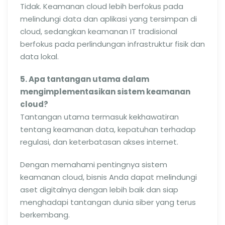
Tidak. Keamanan cloud lebih berfokus pada
melindungi data dan aplikasi yang tersimpan di
cloud, sedangkan keamanan IT tradisional
berfokus pada perlindungan infrastruktur fisik dan
data lokal.
5. Apa tantangan utama dalam
mengimplementasikan sistem keamanan
cloud?
Tantangan utama termasuk kekhawatiran
tentang keamanan data, kepatuhan terhadap
regulasi, dan keterbatasan akses internet.
Dengan memahami pentingnya sistem
keamanan cloud, bisnis Anda dapat melindungi
aset digitalnya dengan lebih baik dan siap
menghadapi tantangan dunia siber yang terus
berkembang.