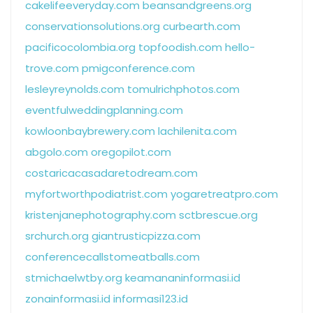
cakelifeeveryday.com
beansandgreens.org
conservationsolutions.org
curbearth.com
pacificocolombia.org
topfoodish.com
hello-
trove.com
pmigconference.com
lesleyreynolds.com
tomulrichphotos.com
eventfulweddingplanning.com
kowloonbaybrewery.com
lachilenita.com
abgolo.com
oregopilot.com
costaricacasadaretodream.com
myfortworthpodiatrist.com
yogaretreatpro.com
kristenjanephotography.com
sctbrescue.org
srchurch.org
giantrusticpizza.com
conferencecallstomeatballs.com
stmichaelwtby.org
keamananinformasi.id
zonainformasi.id
informasi123.id