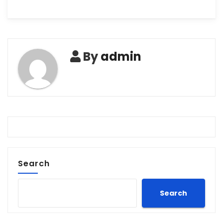
By
admin
Search
Search