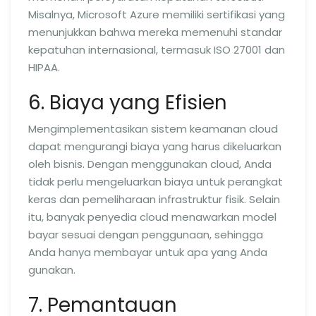
Misalnya, Microsoft Azure memiliki sertifikasi yang
menunjukkan bahwa mereka memenuhi standar
kepatuhan internasional, termasuk ISO 27001 dan
HIPAA.
6. Biaya yang Efisien
Mengimplementasikan sistem keamanan cloud
dapat mengurangi biaya yang harus dikeluarkan
oleh bisnis. Dengan menggunakan cloud, Anda
tidak perlu mengeluarkan biaya untuk perangkat
keras dan pemeliharaan infrastruktur fisik. Selain
itu, banyak penyedia cloud menawarkan model
bayar sesuai dengan penggunaan, sehingga
Anda hanya membayar untuk apa yang Anda
gunakan.
7. Pemantauan