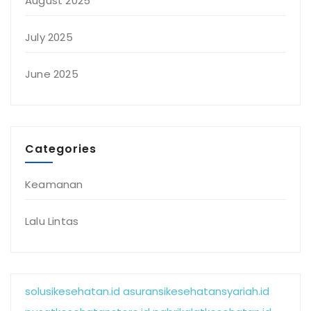
August 2025
July 2025
June 2025
Categories
Keamanan
Lalu Lintas
solusikesehatan.id
asuransikesehatansyariah.id