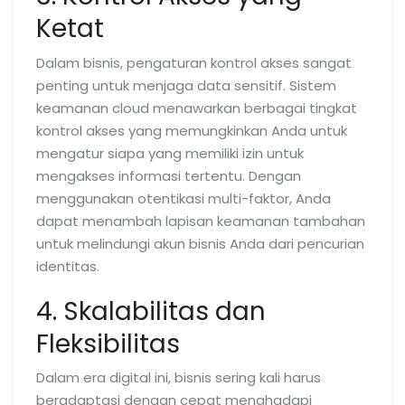
Ketat
Dalam bisnis, pengaturan kontrol akses sangat
penting untuk menjaga data sensitif. Sistem
keamanan cloud menawarkan berbagai tingkat
kontrol akses yang memungkinkan Anda untuk
mengatur siapa yang memiliki izin untuk
mengakses informasi tertentu. Dengan
menggunakan otentikasi multi-faktor, Anda
dapat menambah lapisan keamanan tambahan
untuk melindungi akun bisnis Anda dari pencurian
identitas.
4. Skalabilitas dan
Fleksibilitas
Dalam era digital ini, bisnis sering kali harus
beradaptasi dengan cepat menghadapi