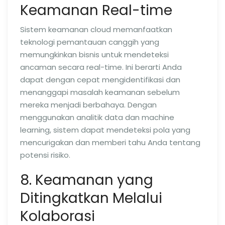
Keamanan Real-time
Sistem keamanan cloud memanfaatkan
teknologi pemantauan canggih yang
memungkinkan bisnis untuk mendeteksi
ancaman secara real-time. Ini berarti Anda
dapat dengan cepat mengidentifikasi dan
menanggapi masalah keamanan sebelum
mereka menjadi berbahaya. Dengan
menggunakan analitik data dan machine
learning, sistem dapat mendeteksi pola yang
mencurigakan dan memberi tahu Anda tentang
potensi risiko.
8. Keamanan yang
Ditingkatkan Melalui
Kolaborasi