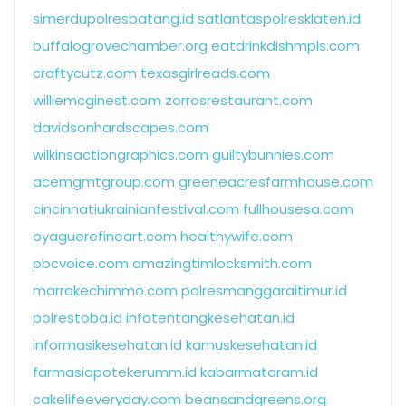
simerdupolresbatang.id
satlantaspolresklaten.id
buffalogrovechamber.org
eatdrinkdishmpls.com
craftycutz.com
texasgirlreads.com
williemcginest.com
zorrosrestaurant.com
davidsonhardscapes.com
wilkinsactiongraphics.com
guiltybunnies.com
acemgmtgroup.com
greeneacresfarmhouse.com
cincinnatiukrainianfestival.com
fullhousesa.com
oyaguerefineart.com
healthywife.com
pbcvoice.com
amazingtimlocksmith.com
marrakechimmo.com
polresmanggaraitimur.id
polrestoba.id
infotentangkesehatan.id
informasikesehatan.id
kamuskesehatan.id
farmasiapotekerumm.id
kabarmataram.id
cakelifeeveryday.com
beansandgreens.org