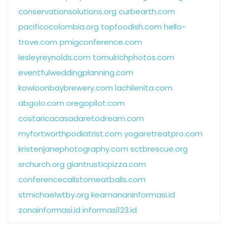
conservationsolutions.org
curbearth.com
pacificocolombia.org
topfoodish.com
hello-
trove.com
pmigconference.com
lesleyreynolds.com
tomulrichphotos.com
eventfulweddingplanning.com
kowloonbaybrewery.com
lachilenita.com
abgolo.com
oregopilot.com
costaricacasadaretodream.com
myfortworthpodiatrist.com
yogaretreatpro.com
kristenjanephotography.com
sctbrescue.org
srchurch.org
giantrusticpizza.com
conferencecallstomeatballs.com
stmichaelwtby.org
keamananinformasi.id
zonainformasi.id
informasi123.id