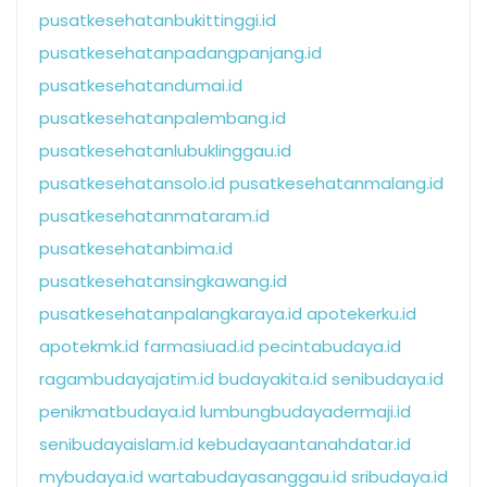
pusatkesehatanbukittinggi.id
pusatkesehatanpadangpanjang.id
pusatkesehatandumai.id
pusatkesehatanpalembang.id
pusatkesehatanlubuklinggau.id
pusatkesehatansolo.id
pusatkesehatanmalang.id
pusatkesehatanmataram.id
pusatkesehatanbima.id
pusatkesehatansingkawang.id
pusatkesehatanpalangkaraya.id
apotekerku.id
apotekmk.id
farmasiuad.id
pecintabudaya.id
ragambudayajatim.id
budayakita.id
senibudaya.id
penikmatbudaya.id
lumbungbudayadermaji.id
senibudayaislam.id
kebudayaantanahdatar.id
mybudaya.id
wartabudayasanggau.id
sribudaya.id