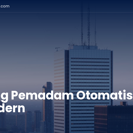
r.com
 Pemadam Otomatis J
odern