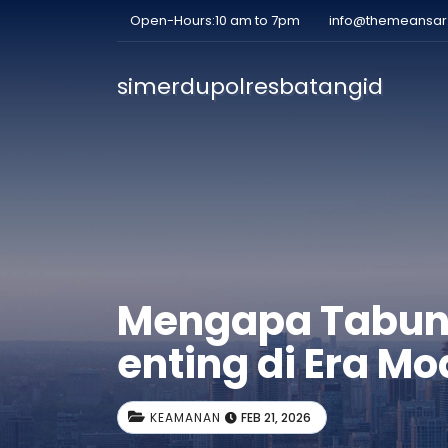
Open-Hours:10 am to 7pm
info@themeansa
simerdupolresbatangid
Mengapa Tabung
enting di Era M
KEAMANAN
FEB 21, 2026