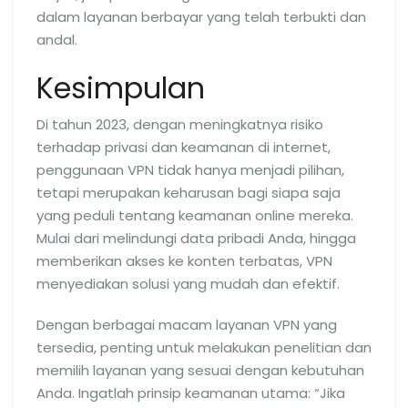
dalam layanan berbayar yang telah terbukti dan
andal.
Kesimpulan
Di tahun 2023, dengan meningkatnya risiko
terhadap privasi dan keamanan di internet,
penggunaan VPN tidak hanya menjadi pilihan,
tetapi merupakan keharusan bagi siapa saja
yang peduli tentang keamanan online mereka.
Mulai dari melindungi data pribadi Anda, hingga
memberikan akses ke konten terbatas, VPN
menyediakan solusi yang mudah dan efektif.
Dengan berbagai macam layanan VPN yang
tersedia, penting untuk melakukan penelitian dan
memilih layanan yang sesuai dengan kebutuhan
Anda. Ingatlah prinsip keamanan utama: “Jika