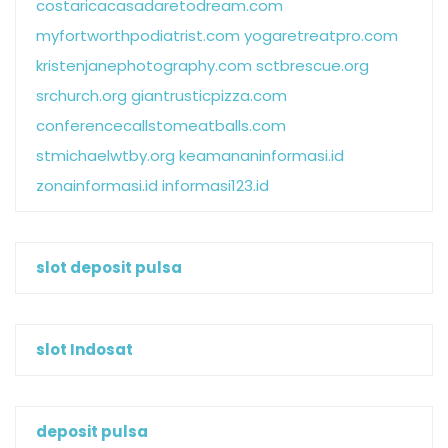
costaricacasadaretodream.com
myfortworthpodiatrist.com
yogaretreatpro.com
kristenjanephotography.com
sctbrescue.org
srchurch.org
giantrusticpizza.com
conferencecallstomeatballs.com
stmichaelwtby.org
keamananinformasi.id
zonainformasi.id
informasi123.id
slot deposit pulsa
slot Indosat
deposit pulsa