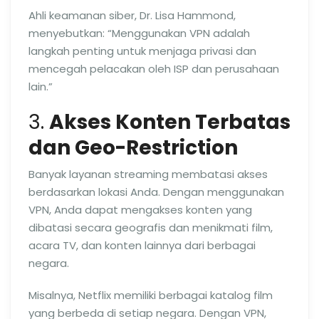
Ahli keamanan siber, Dr. Lisa Hammond,
menyebutkan: “Menggunakan VPN adalah
langkah penting untuk menjaga privasi dan
mencegah pelacakan oleh ISP dan perusahaan
lain.”
3.
Akses Konten Terbatas
dan Geo-Restriction
Banyak layanan streaming membatasi akses
berdasarkan lokasi Anda. Dengan menggunakan
VPN, Anda dapat mengakses konten yang
dibatasi secara geografis dan menikmati film,
acara TV, dan konten lainnya dari berbagai
negara.
Misalnya, Netflix memiliki berbagai katalog film
yang berbeda di setiap negara. Dengan VPN,