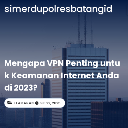
simerdupolresbatangid
Mengapa VPN Penting untu
k Keamanan Internet Anda
di 2023?
KEAMANAN
SEP 22, 2025