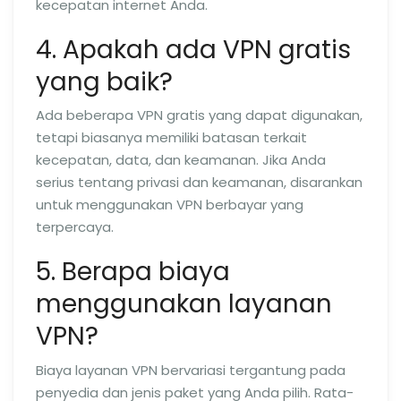
kecepatan internet Anda.
4. Apakah ada VPN gratis
yang baik?
Ada beberapa VPN gratis yang dapat digunakan,
tetapi biasanya memiliki batasan terkait
kecepatan, data, dan keamanan. Jika Anda
serius tentang privasi dan keamanan, disarankan
untuk menggunakan VPN berbayar yang
terpercaya.
5. Berapa biaya
menggunakan layanan
VPN?
Biaya layanan VPN bervariasi tergantung pada
penyedia dan jenis paket yang Anda pilih. Rata-