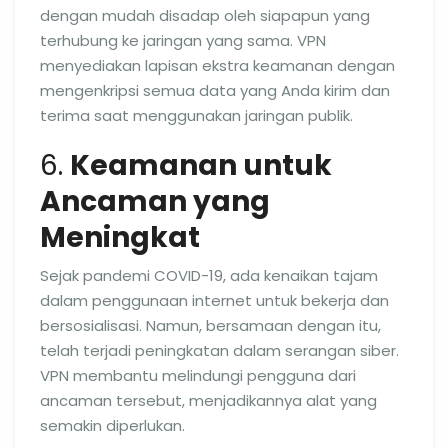
dengan mudah disadap oleh siapapun yang
terhubung ke jaringan yang sama. VPN
menyediakan lapisan ekstra keamanan dengan
mengenkripsi semua data yang Anda kirim dan
terima saat menggunakan jaringan publik.
6.
Keamanan untuk
Ancaman yang
Meningkat
Sejak pandemi COVID-19, ada kenaikan tajam
dalam penggunaan internet untuk bekerja dan
bersosialisasi. Namun, bersamaan dengan itu,
telah terjadi peningkatan dalam serangan siber.
VPN membantu melindungi pengguna dari
ancaman tersebut, menjadikannya alat yang
semakin diperlukan.