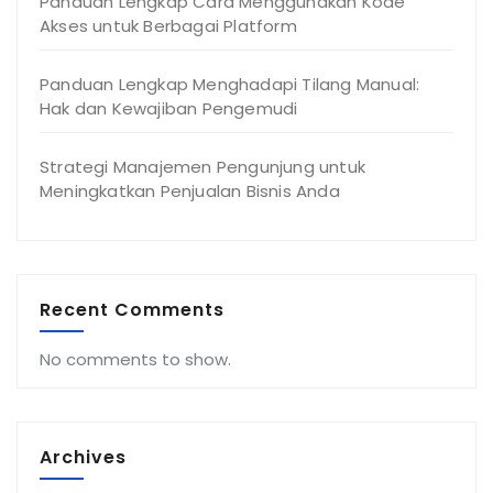
Panduan Lengkap Cara Menggunakan Kode
Akses untuk Berbagai Platform
Panduan Lengkap Menghadapi Tilang Manual:
Hak dan Kewajiban Pengemudi
Strategi Manajemen Pengunjung untuk
Meningkatkan Penjualan Bisnis Anda
Recent Comments
No comments to show.
Archives