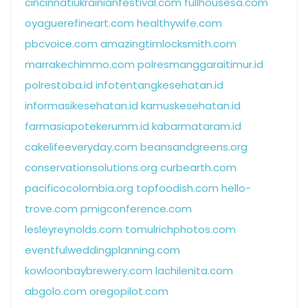
cincinnatiukrainianfestival.com
fullhousesa.com
oyaguerefineart.com
healthywife.com
pbcvoice.com
amazingtimlocksmith.com
marrakechimmo.com
polresmanggaraitimur.id
polrestoba.id
infotentangkesehatan.id
informasikesehatan.id
kamuskesehatan.id
farmasiapotekerumm.id
kabarmataram.id
cakelifeeveryday.com
beansandgreens.org
conservationsolutions.org
curbearth.com
pacificocolombia.org
topfoodish.com
hello-
trove.com
pmigconference.com
lesleyreynolds.com
tomulrichphotos.com
eventfulweddingplanning.com
kowloonbaybrewery.com
lachilenita.com
abgolo.com
oregopilot.com