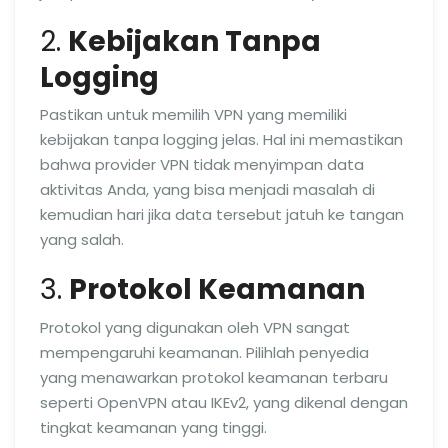
2.
Kebijakan Tanpa
Logging
Pastikan untuk memilih VPN yang memiliki
kebijakan tanpa logging jelas. Hal ini memastikan
bahwa provider VPN tidak menyimpan data
aktivitas Anda, yang bisa menjadi masalah di
kemudian hari jika data tersebut jatuh ke tangan
yang salah.
3.
Protokol Keamanan
Protokol yang digunakan oleh VPN sangat
mempengaruhi keamanan. Pilihlah penyedia
yang menawarkan protokol keamanan terbaru
seperti OpenVPN atau IKEv2, yang dikenal dengan
tingkat keamanan yang tinggi.