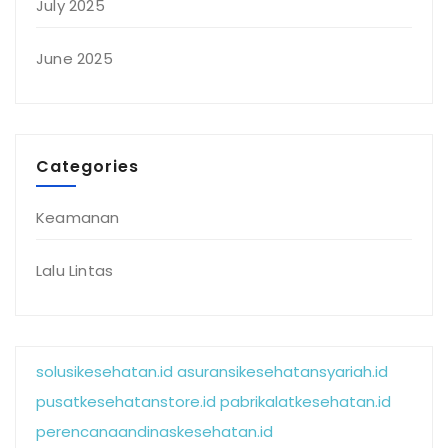
July 2025
June 2025
Categories
Keamanan
Lalu Lintas
solusikesehatan.id
asuransikesehatansyariah.id
pusatkesehatanstore.id
pabrikalatkesehatan.id
perencanaandinaskesehatan.id