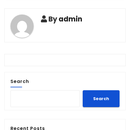
By
admin
Search
Search
Recent Posts