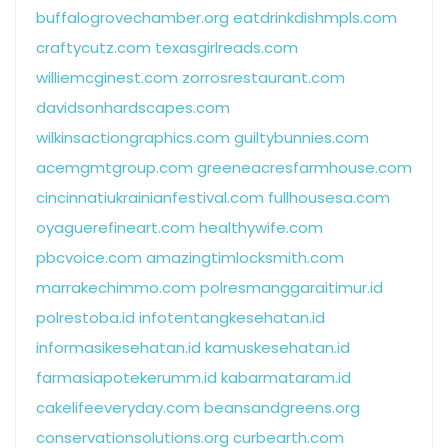
buffalogrovechamber.org
eatdrinkdishmpls.com
craftycutz.com
texasgirlreads.com
williemcginest.com
zorrosrestaurant.com
davidsonhardscapes.com
wilkinsactiongraphics.com
guiltybunnies.com
acemgmtgroup.com
greeneacresfarmhouse.com
cincinnatiukrainianfestival.com
fullhousesa.com
oyaguerefineart.com
healthywife.com
pbcvoice.com
amazingtimlocksmith.com
marrakechimmo.com
polresmanggaraitimur.id
polrestoba.id
infotentangkesehatan.id
informasikesehatan.id
kamuskesehatan.id
farmasiapotekerumm.id
kabarmataram.id
cakelifeeveryday.com
beansandgreens.org
conservationsolutions.org
curbearth.com