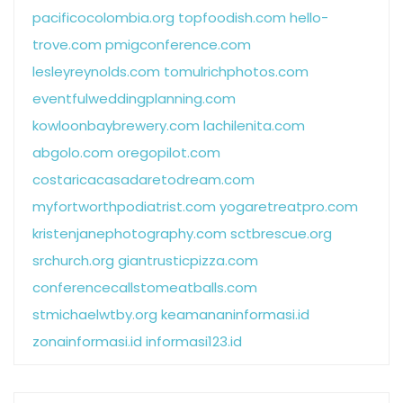
pacificocolombia.org
topfoodish.com
hello-
trove.com
pmigconference.com
lesleyreynolds.com
tomulrichphotos.com
eventfulweddingplanning.com
kowloonbaybrewery.com
lachilenita.com
abgolo.com
oregopilot.com
costaricacasadaretodream.com
myfortworthpodiatrist.com
yogaretreatpro.com
kristenjanephotography.com
sctbrescue.org
srchurch.org
giantrusticpizza.com
conferencecallstomeatballs.com
stmichaelwtby.org
keamananinformasi.id
zonainformasi.id
informasi123.id