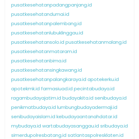
pusatkesehatanpadangpanjang.id
pusatkesehatandumai.id
pusatkesehatanpalembang.id
pusatkesehatanlubuklinggau.id
pusatkesehatansolo.id
pusatkesehatanmalang.id
pusatkesehatanmataram.id
pusatkesehatanbima.id
pusatkesehatansingkawang.id
pusatkesehatanpalangkaraya.id
apotekerku.id
apotekmk.id
farmasiuad.id
pecintabudaya.id
ragambudayajatim.id
budayakita.id
senibudaya.id
penikmatbudaya.id
lumbungbudayadermaji.id
senibudayaislam.id
kebudayaantanahdatar.id
mybudaya.id
wartabudayasanggau.id
sribudaya.id
simerdupolresbatang.id
satlantaspolresklaten.id