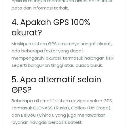
aplikasi mungkin memerlukan akses data untuk
peta dan informasi terkait.
4. Apakah GPS 100%
akurat?
Meskipun sistem GPS umumnya sangat akurat,
ada beberapa faktor yang dapat
mempengaruhi akurasi, termasuk halangan fisik
seperti bangunan tinggi atau cuaca buruk.
5. Apa alternatif selain
GPS?
Beberapa alternatif sistem navigasi selain GPS
termasuk GLONASS (Rusia), Galileo (Uni Eropa),
dan BeiDou (China), yang juga menawarkan
layanan navigasi berbasis satelit.