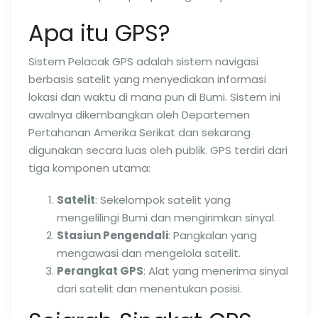
Apa itu GPS?
Sistem Pelacak GPS adalah sistem navigasi
berbasis satelit yang menyediakan informasi
lokasi dan waktu di mana pun di Bumi. Sistem ini
awalnya dikembangkan oleh Departemen
Pertahanan Amerika Serikat dan sekarang
digunakan secara luas oleh publik. GPS terdiri dari
tiga komponen utama:
Satelit
: Sekelompok satelit yang
mengelilingi Bumi dan mengirimkan sinyal.
Stasiun Pengendali
: Pangkalan yang
mengawasi dan mengelola satelit.
Perangkat GPS
: Alat yang menerima sinyal
dari satelit dan menentukan posisi.