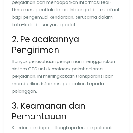
perjalanan dan mendapatkan informasi real-
time mengenai lalu lintas. Ini sangat bermanfaat
bagi pengemudi kendaraan, terutama dalam
kota-kota besar yang padat.
2. Pelacakannya
Pengiriman
Banyak perusahaan pengiriman menggunakan
sistem GPS untuk melacak paket selama
perjalanan. Ini meningkatkan transparansi dan
memberikan informasi pelacakan kepada
pelanggan.
3. Keamanan dan
Pemantauan
Kendaraan dapat dilengkapi dengan pelacak