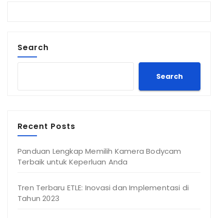
Search
Search
Recent Posts
Panduan Lengkap Memilih Kamera Bodycam
Terbaik untuk Keperluan Anda
Tren Terbaru ETLE: Inovasi dan Implementasi di
Tahun 2023