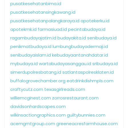
pusatkesehatanbima.id
pusatkesehatansingkawang.id
pusatkesehatanpalangkaraya.id
apotekerku.id
apotekmk.id
farmasiuad.id
pecintabudaya.id
ragambudayajatim.id
budayakita.id
senibudaya.id
penikmatbudaya.id
lumbungbudayadermaji.id
senibudayaislam.id
kebudayaantanahdatar.id
mybudaya.id
wartabudayasanggau.id
sribudaya.id
simerdupolresbatang.id
satlantaspolresklaten.id
buffalogrovechamber.org
eatdrinkdishmpls.com
craftycutz.com
texasgirlreads.com
williemcginest.com
zorrosrestaurant.com
davidsonhardscapes.com
wilkinsactiongraphics.com
guiltybunnies.com
acemgmtgroup.com
greeneacresfarmhouse.com