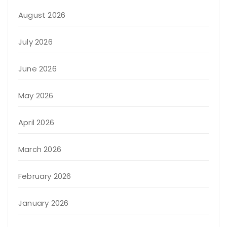
August 2026
July 2026
June 2026
May 2026
April 2026
March 2026
February 2026
January 2026