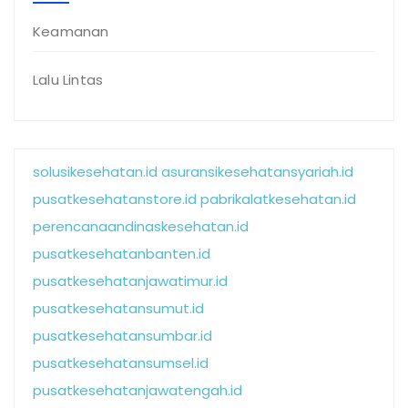
Keamanan
Lalu Lintas
solusikesehatan.id
asuransikesehatansyariah.id
pusatkesehatanstore.id
pabrikalatkesehatan.id
perencanaandinaskesehatan.id
pusatkesehatanbanten.id
pusatkesehatanjawatimur.id
pusatkesehatansumut.id
pusatkesehatansumbar.id
pusatkesehatansumsel.id
pusatkesehatanjawatengah.id