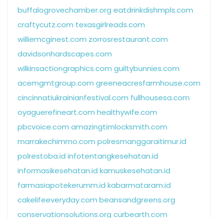
buffalogrovechamber.org
eatdrinkdishmpls.com
craftycutz.com
texasgirlreads.com
williemcginest.com
zorrosrestaurant.com
davidsonhardscapes.com
wilkinsactiongraphics.com
guiltybunnies.com
acemgmtgroup.com
greeneacresfarmhouse.com
cincinnatiukrainianfestival.com
fullhousesa.com
oyaguerefineart.com
healthywife.com
pbcvoice.com
amazingtimlocksmith.com
marrakechimmo.com
polresmanggaraitimur.id
polrestoba.id
infotentangkesehatan.id
informasikesehatan.id
kamuskesehatan.id
farmasiapotekerumm.id
kabarmataram.id
cakelifeeveryday.com
beansandgreens.org
conservationsolutions.org
curbearth.com