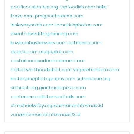
pacificocolombia.org
topfoodish.com
hello-
trove.com
pmigconference.com
lesleyreynolds.com
tomulrichphotos.com
eventfulweddingplanning.com
kowloonbaybrewery.com
lachilenita.com
abgolo.com
oregopilot.com
costaricacasadaretodream.com
myfortworthpodiatrist.com
yogaretreatpro.com
kristenjanephotography.com
sctbrescue.org
srchurch.org
giantrusticpizza.com
conferencecallstomeatballs.com
stmichaelwtby.org
keamananinformasi.id
zonainformasi.id
informasi123.id