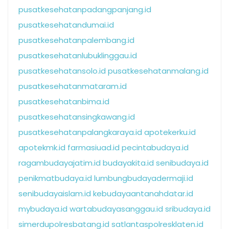
pusatkesehatanpadangpanjang.id
pusatkesehatandumai.id
pusatkesehatanpalembang.id
pusatkesehatanlubuklinggau.id
pusatkesehatansolo.id
pusatkesehatanmalang.id
pusatkesehatanmataram.id
pusatkesehatanbima.id
pusatkesehatansingkawang.id
pusatkesehatanpalangkaraya.id
apotekerku.id
apotekmk.id
farmasiuad.id
pecintabudaya.id
ragambudayajatim.id
budayakita.id
senibudaya.id
penikmatbudaya.id
lumbungbudayadermaji.id
senibudayaislam.id
kebudayaantanahdatar.id
mybudaya.id
wartabudayasanggau.id
sribudaya.id
simerdupolresbatang.id
satlantaspolresklaten.id