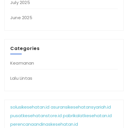
July 2025
June 2025
Categories
Keamanan
Lalu Lintas
solusikesehatan.id
asuransikesehatansyariah.id
pusatkesehatanstore.id
pabrikalatkesehatan.id
perencanaandinaskesehatan.id