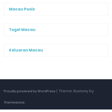
Macau Pools
Togel Macau
Keluaran Macau
|
Theme: Busiway by
Proudly powered by WordPress
.
Themeansar