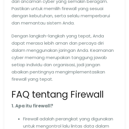
dari ancaman cyber yang semakin beragam.
Pastikan untuk memilih firewall yang sesuai
dengan kebutuhan, serta selalu memperbarui
dan memantau sistem Anda.
Dengan langkah-langkah yang tepat, Anda
dapat merasa lebih aman dan percaya diri
dalam menggunakan jaringan Anda. Keamanan
cyber memang merupakan tanggung jawab
setiap individu dan organisasi, jadi jangan
abaikan pentingnya mengimplementasikan
firewall yang tepat.
FAQ tentang Firewall
1. Apa itu firewall?
Firewall adalah perangkat yang digunakan
untuk mengontrol lalu lintas data dalam