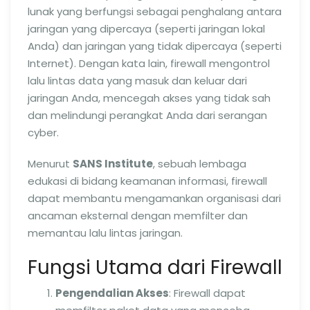
lunak yang berfungsi sebagai penghalang antara
jaringan yang dipercaya (seperti jaringan lokal
Anda) dan jaringan yang tidak dipercaya (seperti
Internet). Dengan kata lain, firewall mengontrol
lalu lintas data yang masuk dan keluar dari
jaringan Anda, mencegah akses yang tidak sah
dan melindungi perangkat Anda dari serangan
cyber.
Menurut
SANS Institute
, sebuah lembaga
edukasi di bidang keamanan informasi, firewall
dapat membantu mengamankan organisasi dari
ancaman eksternal dengan memfilter dan
memantau lalu lintas jaringan.
Fungsi Utama dari Firewall
Pengendalian Akses
: Firewall dapat