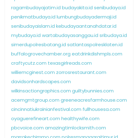
ragambudayajatim.id
budayakita.id
senibudaya.id
penikmatbudaya.id
lumbungbudayadermaji.id
senibudayaislam.id
kebudayaantanahdatar.id
mybudaya.id
wartabudayasanggau.id
sribudaya.id
simerdupolresbatang.id
satlantaspolresklaten.id
buffalogrovechamber.org
eatdrinkdishmpls.com
craftycutz.com
texasgirlreads.com
williemcginest.com
zorrosrestaurant.com
davidsonhardscapes.com
wilkinsactiongraphics.com
guiltybunnies.com
acemgmtgroup.com
greeneacresfarmhouse.com
cincinnatiukrainianfestival.com
fullhousesa.com
oyaguerefineart.com
healthywife.com
pbcvoice.com
amazingtimlocksmith.com
marrakechimmo.com
polresmanggaraitimur.id