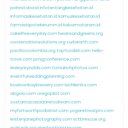
polrestoba.id
infotentangkesehatan.id
informasikesehatan.id
kamuskesehatan.id
farmasiapotekerumm.id
kabarmataram.id
cakelifeeveryday.com
beansandgreens.org
conservationsolutions.org
curbearth.com
pacificocolombia.org
topfoodish.com
hello-
trove.com
pmigconference.com
lesleyreynolds.com
tomulrichphotos.com
eventfulweddingplanning.com
kowloonbaybrewery.com
lachilenita.com
abgolo.com
oregopilot.com
costaricacasadaretodream.com
myfortworthpodiatrist.com
yogaretreatpro.com
kristenjanephotography.com
sctbrescue.org
srchurch.org
giantrusticpizza.com