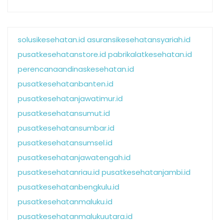
solusikesehatan.id
asuransikesehatansyariah.id
pusatkesehatanstore.id
pabrikalatkesehatan.id
perencanaandinaskesehatan.id
pusatkesehatanbanten.id
pusatkesehatanjawatimur.id
pusatkesehatansumut.id
pusatkesehatansumbar.id
pusatkesehatansumsel.id
pusatkesehatanjawatengah.id
pusatkesehatanriau.id
pusatkesehatanjambi.id
pusatkesehatanbengkulu.id
pusatkesehatanmaluku.id
pusatkesehatanmalukuutara.id