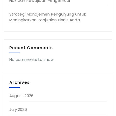
Hak dan Kewajiban Pengemudi
Strategi Manajemen Pengunjung untuk
Meningkatkan Penjualan Bisnis Anda
Recent Comments
No comments to show.
Archives
August 2026
July 2026