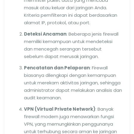
memfilter paket data yang mencoba
masuk atau keluar dari jaringan Anda.
Kriteria pemfilteran ini dapat berdasarkan
alamat IP, protokol, atau port.
Deteksi Ancaman
: Beberapa jenis firewall
memiliki kemampuan untuk mendeteksi
dan mencegah serangan tersebut
sebelum dapat merusak jaringan.
Pencatatan dan Pelaporan
: Firewall
biasanya dilengkapi dengan kemampuan
untuk merekam aktivitas jaringan, sehingga
administrator dapat melakukan analisis dan
audit keamanan.
VPN (Virtual Private Network)
: Banyak
firewall modern juga menawarkan fungsi
VPN, yang memungkinkan penggunanya
untuk terhubung secara aman ke jaringan