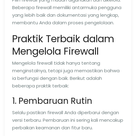
Beberapa firewall memiliki antarmuka pengguna
yang lebih baik dan dokumentasi yang lengkap,
membantu Anda dalam proses pengelolaan.
Praktik Terbaik dalam
Mengelola Firewall
Mengelola firewall tidak hanya tentang
menginstalnya, tetapi juga memastikan bahwa
ia berfungsi dengan baik. Berikut adalah
beberapa praktik terbaik:
1. Pembaruan Rutin
Selalu pastikan firewall Anda diperbarui dengan
versi terbaru. Pembaruan ini sering kali mencakup
perbaikan keamanan dan fitur baru.