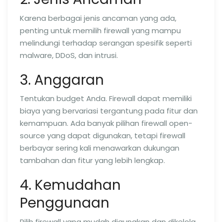
Karena berbagai jenis ancaman yang ada,
penting untuk memilih firewall yang mampu
melindungi terhadap serangan spesifik seperti
malware, DDoS, dan intrusi.
3. Anggaran
Tentukan budget Anda. Firewall dapat memiliki
biaya yang bervariasi tergantung pada fitur dan
kemampuan. Ada banyak pilihan firewall open-
source yang dapat digunakan, tetapi firewall
berbayar sering kali menawarkan dukungan
tambahan dan fitur yang lebih lengkap.
4. Kemudahan
Penggunaan
Pilih firewall yang mudah digunakan dan dikelola.