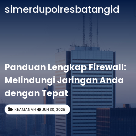
simerdupolresbatangid
Panduan Lengkap Firewall:
Melindungi Jaringan Anda
dengan Tepat
KEAMANAN
JUN 30, 2025