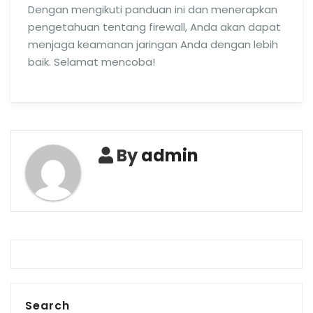
Dengan mengikuti panduan ini dan menerapkan
pengetahuan tentang firewall, Anda akan dapat
menjaga keamanan jaringan Anda dengan lebih
baik. Selamat mencoba!
By
admin
Search