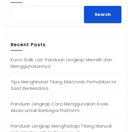
Search
Recent Posts
Kunci Sidik Jari: Panduan Lengkap Memilih dan
Menggunakannya
Tips Menghindari Tilang Elektronik: Perhatikan Ini
Saat Berkendara
Panduan Lengkap Cara Menggunakan Kode
Akses untuk Berbagai Platform
Panduan Lengkap Menghadapi Tilang Manual: