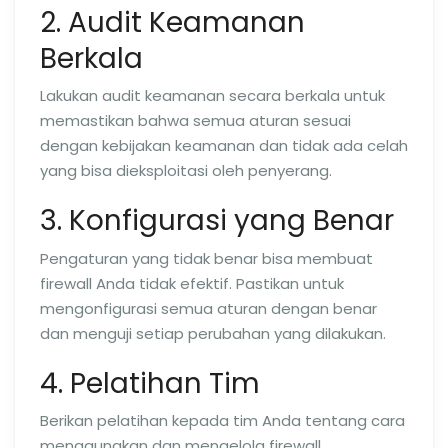
2. Audit Keamanan
Berkala
Lakukan audit keamanan secara berkala untuk
memastikan bahwa semua aturan sesuai
dengan kebijakan keamanan dan tidak ada celah
yang bisa dieksploitasi oleh penyerang.
3. Konfigurasi yang Benar
Pengaturan yang tidak benar bisa membuat
firewall Anda tidak efektif. Pastikan untuk
mengonfigurasi semua aturan dengan benar
dan menguji setiap perubahan yang dilakukan.
4. Pelatihan Tim
Berikan pelatihan kepada tim Anda tentang cara
menggunakan dan mengelola firewall.