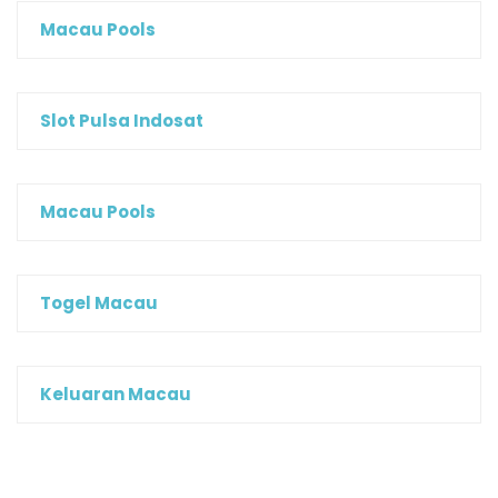
Macau Pools
Slot Pulsa Indosat
Macau Pools
Togel Macau
Keluaran Macau