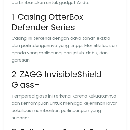
pertimbangkan untuk gadget Anda:
1. Casing OtterBox
Defender Series
Casing ini terkenal dengan daya tahan ekstra
dan perlindungannya yang tinggi. Memiliki lapisan
ganda yang melindungi dari jatuh, debu, dan
goresan.
2. ZAGG InvisibleShield
Glass+
Tempered glass ini terkenal karena kekuatannya
dan kemampuan untuk menjaga kejernihan layar
sekaligus memberikan perlindungan yang
superior.