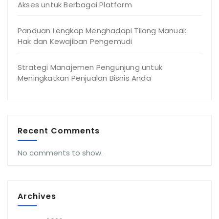
Akses untuk Berbagai Platform
Panduan Lengkap Menghadapi Tilang Manual:
Hak dan Kewajiban Pengemudi
Strategi Manajemen Pengunjung untuk
Meningkatkan Penjualan Bisnis Anda
Recent Comments
No comments to show.
Archives