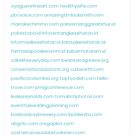
oyaguerefineart.com
healthywife.com
pbcvoice.com
amazingtimlocksmith.com
marrakechimmo.com
polresmanggaraitimur.id
polrestoba.id
infotentangkesehatan.id
informasikesehatan.id
kamuskesehatan.id
farmasiapotekerumm.id
kabarmataram.id
cakelifeeveryday.com
beansandgreens.org
conservationsolutions.org
curbearth.com
pacificocolombia.org
topfoodish.com
hello-
trove.com
pmigconference.com
lesleyreynolds.com
tomulrichphotos.com
eventfulweddingplanning.com
kowloonbaybrewery.com
lachilenita.com
abgolo.com
oregopilot.com
costaricacasadaretodream.com