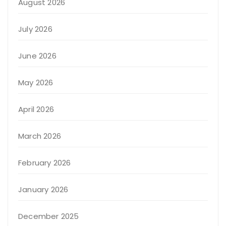
August 2026
July 2026
June 2026
May 2026
April 2026
March 2026
February 2026
January 2026
December 2025