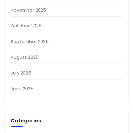
November 2025
October 2025
September 2025
August 2025
July 2025
June 2025
Categories