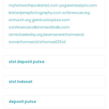
myfortworthpodiatrist.com
yogaretreatpro.com
kristenjanephotography.com
sctbrescue.org
srchurch.org
giantrusticpizza.com
conferencecallstomeatballs.com
stmichaelwtby.org
keamananinformasi.id
zonainformasi.id
informasi123.id
slot deposit pulsa
slot Indosat
deposit pulsa