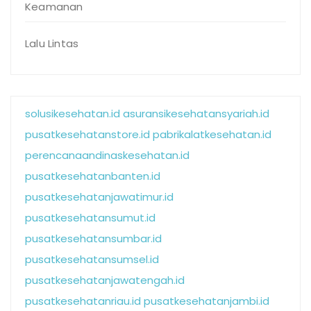
Keamanan
Lalu Lintas
solusikesehatan.id
asuransikesehatansyariah.id
pusatkesehatanstore.id
pabrikalatkesehatan.id
perencanaandinaskesehatan.id
pusatkesehatanbanten.id
pusatkesehatanjawatimur.id
pusatkesehatansumut.id
pusatkesehatansumbar.id
pusatkesehatansumsel.id
pusatkesehatanjawatengah.id
pusatkesehatanriau.id
pusatkesehatanjambi.id