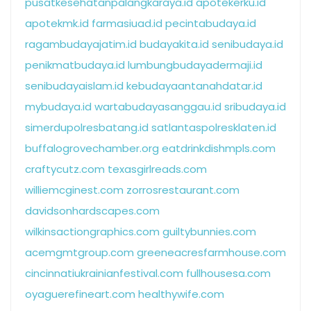
pusatkesehatanpalangkaraya.id
apotekerku.id
apotekmk.id
farmasiuad.id
pecintabudaya.id
ragambudayajatim.id
budayakita.id
senibudaya.id
penikmatbudaya.id
lumbungbudayadermaji.id
senibudayaislam.id
kebudayaantanahdatar.id
mybudaya.id
wartabudayasanggau.id
sribudaya.id
simerdupolresbatang.id
satlantaspolresklaten.id
buffalogrovechamber.org
eatdrinkdishmpls.com
craftycutz.com
texasgirlreads.com
williemcginest.com
zorrosrestaurant.com
davidsonhardscapes.com
wilkinsactiongraphics.com
guiltybunnies.com
acemgmtgroup.com
greeneacresfarmhouse.com
cincinnatiukrainianfestival.com
fullhousesa.com
oyaguerefineart.com
healthywife.com