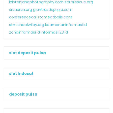
kristenjanephotography.com
sctbrescue.org
srchurch.org
giantrusticpizza.com
conferencecallstomeatballs.com
stmichaelwtby.org
keamananinformasi.id
zonainformasi.id
informasi123.id
slot deposit pulsa
slot Indosat
deposit pulsa