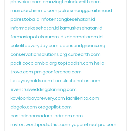
pbcvoice.com
amazingtimlocksmith.com
marrakechimmo.com
polresmanggaraitimur.id
polrestoba.id
infotentangkesehatan.id
informasikesehatan.id
kamuskesehatan.id
farmasiapotekerumm.id
kabarmataram.id
cakelifeeveryday.com
beansandgreens.org
conservationsolutions.org
curbearth.com
pacificocolombia.org
topfoodish.com
hello-
trove.com
pmigconference.com
lesleyreynolds.com
tomulrichphotos.com
eventfulweddingplanning.com
kowloonbaybrewery.com
lachilenita.com
abgolo.com
oregopilot.com
costaricacasadaretodream.com
myfortworthpodiatrist.com
yogaretreatpro.com