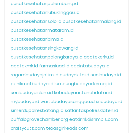
pusatkesehatanpalembang.id
pusatkesehatanlubuklinggau.id
pusatkesehatansolo.id
pusatkesehatanmalang.id
pusatkesehatanmataram.id
pusatkesehatanbima.id
pusatkesehatansingkawang.id
pusatkesehatanpalangkaraya.id
apotekerku.id
apotekmk.id
farmasiuad.id
pecintabudaya.id
ragambudayajatim.id
budayakita.id
senibudaya.id
penikmatbudaya.id
lumbungbudayadermaji.id
senibudayaislam.id
kebudayaantanahdatar.id
mybudaya.id
wartabudayasanggau.id
sribudaya.id
simerdupolresbatang.id
satlantaspolresklaten.id
buffalogrovechamber.org
eatdrinkdishmpls.com
craftycutz.com
texasgirlreads.com