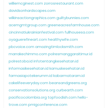
williemcginest.com
zorrosrestaurant.com
davidsonhardscapes.com
wilkinsactiongraphics.com
guiltybunnies.com
acemgmtgroup.com
greeneacresfarmhouse.com
cincinnatiukrainianfestival.com
fullhousesa.com
oyaguerefineart.com
healthywife.com
pbcvoice.com
amazingtimlocksmith.com
marrakechimmo.com
polresmanggaraitimur.id
polrestoba.id
infotentangkesehatan.id
informasikesehatan.id
kamuskesehatan.id
farmasiapotekerumm.id
kabarmataram.id
cakelifeeveryday.com
beansandgreens.org
conservationsolutions.org
curbearth.com
pacificocolombia.org
topfoodish.com
hello-
trove.com
pmigconference.com