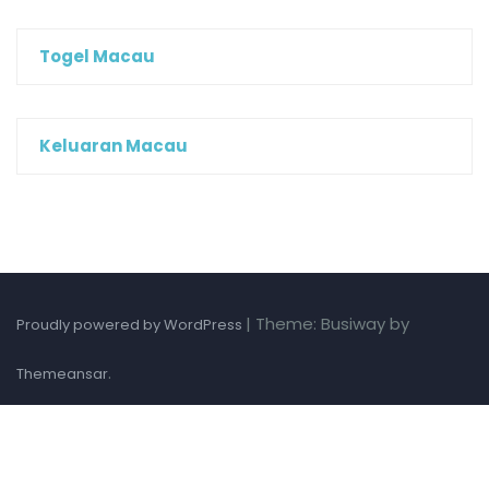
Togel Macau
Keluaran Macau
|
Theme: Busiway by
Proudly powered by WordPress
.
Themeansar