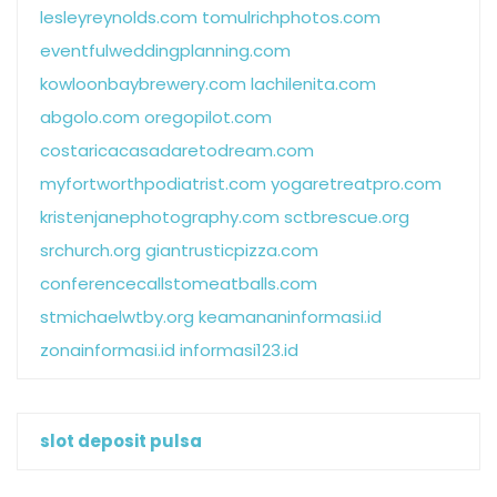
lesleyreynolds.com
tomulrichphotos.com
eventfulweddingplanning.com
kowloonbaybrewery.com
lachilenita.com
abgolo.com
oregopilot.com
costaricacasadaretodream.com
myfortworthpodiatrist.com
yogaretreatpro.com
kristenjanephotography.com
sctbrescue.org
srchurch.org
giantrusticpizza.com
conferencecallstomeatballs.com
stmichaelwtby.org
keamananinformasi.id
zonainformasi.id
informasi123.id
slot deposit pulsa