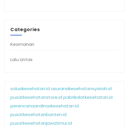
Categories
Keamanan
Lalu Lintas
solusikesehatan.id
asuransikesehatansyariah.id
pusatkesehatanstore.id
pabrikalatkesehatan.id
perencanaandinaskesehatan.id
pusatkesehatanbanten.id
pusatkesehatanjawatimur.id